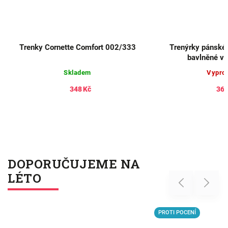
Trenky Cornette Comfort 002/333
Trenýrky pánsk
bavlněné vz
Skladem
Vypro
348 Kč
366
DOPORUČUJEME NA
LÉTO
Previous
Next
PROTI POCENÍ