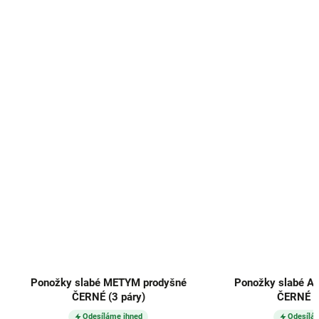
Ponožky slabé METYM prodyšné
Ponožky slabé AB
ČERNÉ (3 páry)
ČERNÉ (3
Odesíláme ihned
Odesílá