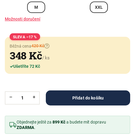
M
XXL
Možnosti doručení
–17 %
420 Kč
Běžná cena
?
348 Kč
/ ks
✓
Ušetříte 72 Kč
Přidat do košíku
Objednejte ještě za
899 Kč
a budete mít dopravu
ZDARMA
.