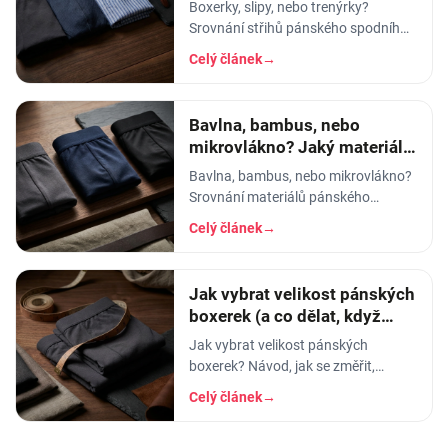
pánského prádla vybrat
Boxerky, slipy, nebo trenýrky?
Srovnání střihů pánského spodního
prádla - pohodlí, opora, pod jaké
Celý článek
→
kalhoty a na jakou příležitost se
který hodí.
Bavlna, bambus, nebo
mikrovlákno? Jaký materiál
pánského prádla vybrat
Bavlna, bambus, nebo mikrovlákno?
Srovnání materiálů pánského
spodního prádla - prodyšnost,
Celý článek
→
savost, trvanlivost a pro koho se
který hodí.
Jak vybrat velikost pánských
boxerek (a co dělat, když
tlačí)
Jak vybrat velikost pánských
boxerek? Návod, jak se změřit,
orientační tabulka velikostí a tipy, co
Celý článek
→
dělat, když boxerky tlačí nebo se
shrnují.