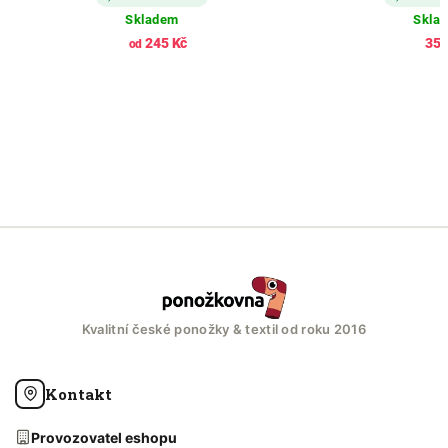
Skladem
Skla
245 Kč
357
od
Kvalitní české ponožky & textil od roku 2016
Kontakt
Provozovatel eshopu