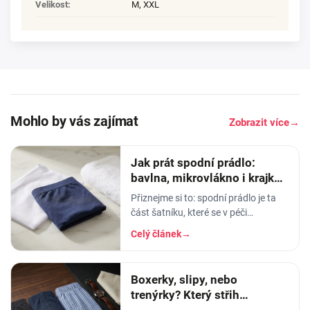
Velikost
:
M
,
XXL
Mohlo by vás zajímat
Zobrazit více
→
Jak prát spodní prádlo:
bavlna, mikrovlákno i krajka,
aby vydrželo
Přiznejme si to: spodní prádlo je ta
část šatníku, které se v péči
věnujeme nejmíň. Hodíme ho do
Celý článek
→
pračky se vším ostatním, dáme
šedesátku, ať je to
Boxerky, slipy, nebo
trenýrky? Který střih