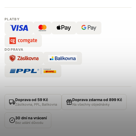
PLATBY
DOPRAVA
Doprava od 59 Kč
Doprava zdarma od 899 Kč
Zásilkovna, PPL, Balíkovna
Na všechny objednávky
30 dní na vrácení
Bez udání důvodu