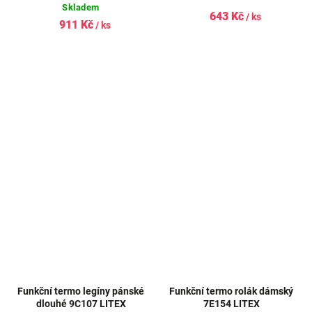
Skladem
643 Kč
/ ks
911 Kč
/ ks
Funkční termo legíny pánské
Funkční termo rolák dámský
dlouhé 9C107 LITEX
7E154 LITEX