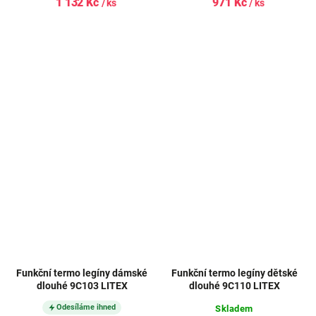
1 132 Kč
971 Kč
/ ks
/ ks
Funkční termo legíny dámské
Funkční termo legíny dětské
dlouhé 9C103 LITEX
dlouhé 9C110 LITEX
Odesíláme ihned
Skladem