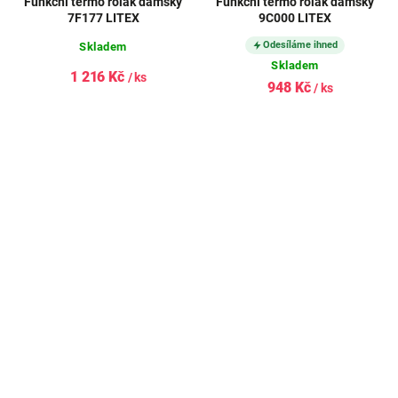
Funkční termo rolák dámský
Funkční termo rolák dámský
7F177 LITEX
9C000 LITEX
Odesíláme ihned
Skladem
Skladem
1 216 Kč
/ ks
948 Kč
/ ks