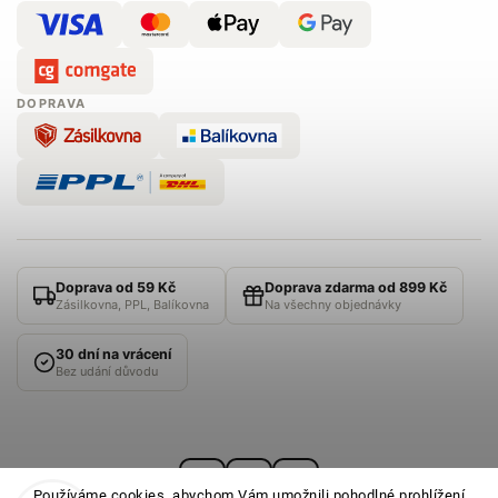
DOPRAVA
Doprava od 59 Kč
Doprava zdarma od 899 Kč
Zásilkovna, PPL, Balíkovna
Na všechny objednávky
30 dní na vrácení
Bez udání důvodu
Používáme cookies, abychom Vám umožnili pohodlné prohlížení