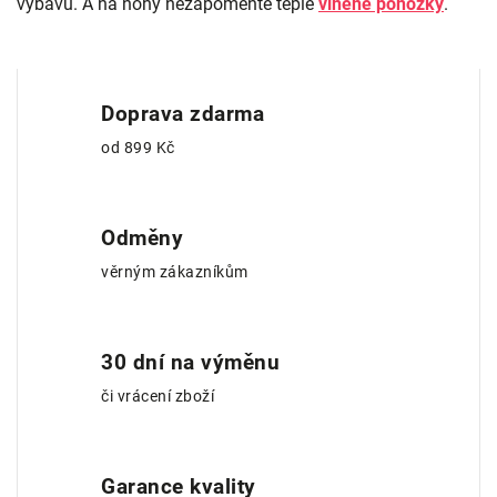
výbavu. A na nohy nezapomeňte teplé
vlněné ponožky
.
Doprava zdarma
od 899 Kč
Odměny
věrným zákazníkům
30 dní na výměnu
či vrácení zboží
Garance kvality