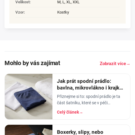
Velikost
:
M
,
L
,
XL
,
XXL
Vzor
:
Kostky
Mohlo by vás zajímat
Zobrazit více
→
Jak prát spodní prádlo:
bavlna, mikrovlákno i krajka,
aby vydrželo
Přiznejme si to: spodní prádlo je ta
část šatníku, které se v péči
věnujeme nejmíň. Hodíme ho do
Celý článek
→
pračky se vším ostatním, dáme
šedesátku, ať je to
Boxerky, slipy, nebo