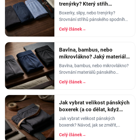
trenýrky? Který střih
pánského prádla vybrat
Boxerky, slipy, nebo trenýrky?
Srovnání střihů pánského spodního
prádla - pohodlí, opora, pod jaké
Celý článek
→
kalhoty a na jakou příležitost se
který hodí.
Bavlna, bambus, nebo
mikrovlákno? Jaký materiál
pánského prádla vybrat
Bavlna, bambus, nebo mikrovlákno?
Srovnání materiálů pánského
spodního prádla - prodyšnost,
Celý článek
→
savost, trvanlivost a pro koho se
který hodí.
Jak vybrat velikost pánských
boxerek (a co dělat, když
tlačí)
Jak vybrat velikost pánských
boxerek? Návod, jak se změřit,
orientační tabulka velikostí a tipy, co
Celý článek
→
dělat, když boxerky tlačí nebo se