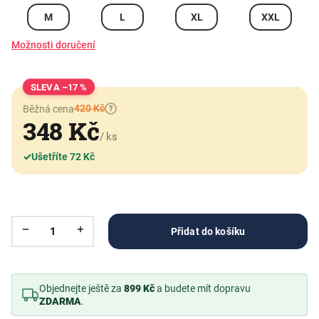
M
L
XL
XXL
Možnosti doručení
–17 %
420 Kč
Běžná cena
?
348 Kč
/ ks
✓
Ušetříte 72 Kč
Přidat do košíku
Objednejte ještě za
899 Kč
a budete mít dopravu
ZDARMA
.