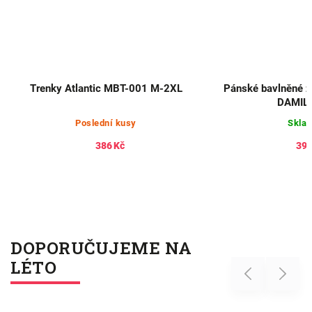
Trenky Atlantic MBT-001 M-2XL
Pánské bavlněné ž
DAMIL
Poslední kusy
Skla
386 Kč
398
DOPORUČUJEME NA
LÉTO
Previous
Next