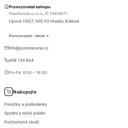
Provozovatel eshopu
Ponožkovna.cz s.r.o., IČ 24929671
Lipová 156/7, 500 03 Hradec Králové
Provozovatel – detail →
info@ponozkovna.cz
608 134 654
Po–Pá: 8:00 – 16:00
Nakupujte
Ponožky a podkolenky
Spodní a noční prádlo
Punčochové zboží