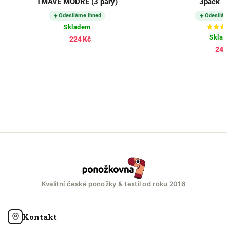
TMAVĚ MODRÉ (3 páry)
3pack 
Odesíláme ihned
Odesílá
Skladem
Skla
224 Kč
245
Kvalitní české ponožky & textil od roku 2016
Kontakt