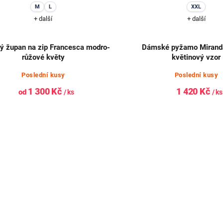
M
L
XXL
+ další
+ další
 župan na zip Francesca modro-
Dámské pyžamo Mirand
růžové květy
květinový vzor
Poslední kusy
Poslední kusy
1 300 Kč
1 420 Kč
od
/ ks
/ ks