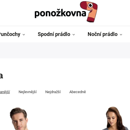
Punčochy
Spodní prádlo
Noční prádlo
a
anější
Nejlevnější
Nejdražší
Abecedně