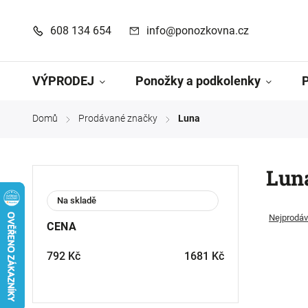
608 134 654
info@ponozkovna.cz
VÝPRODEJ
Ponožky a podkolenky
Domů
Prodávané značky
Luna
/
/
Lun
Na skladě
Nejprodáv
CENA
792
Kč
1681
Kč