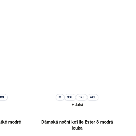
3XL
M
XXL
3XL
4XL
+ další
átké modré
Dámská noční košile Ester 8 modrá
louka