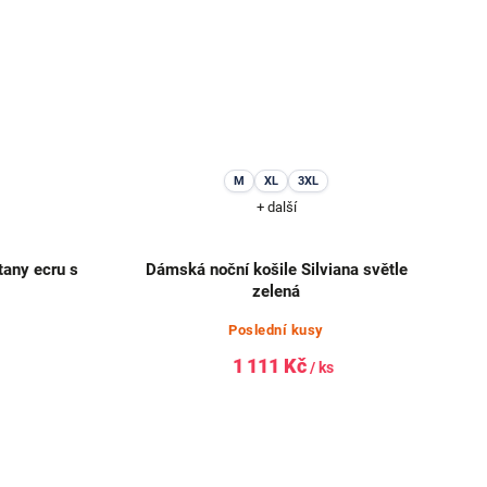
M
XL
3XL
+ další
tany ecru s
Dámská noční košile Silviana světle
zelená
Poslední kusy
1 111 Kč
/ ks