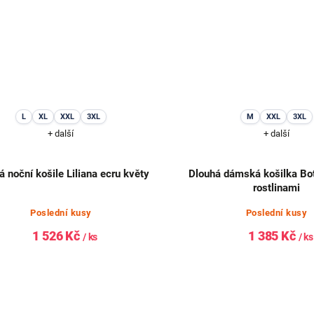
L
XL
XXL
3XL
M
XXL
3XL
+ další
+ další
á noční košile Liliana ecru květy
Dlouhá dámská košilka Bo
rostlinami
Poslední kusy
Poslední kusy
1 526 Kč
1 385 Kč
/ ks
/ ks