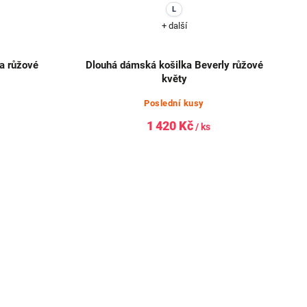
L
+ další
a růžové
Dlouhá dámská košilka Beverly růžové
květy
Poslední kusy
1 420 Kč
/ ks