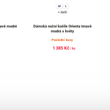
M
L
+ další
mavě modré
Dámská noční košile Orienta tmavě
modrá s květy
Poslední kusy
1 385 Kč
/ ks