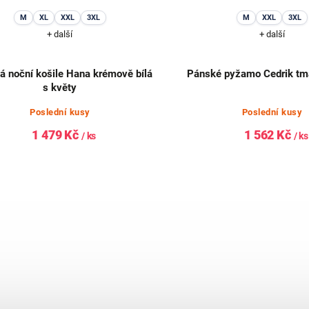
M
XL
XXL
3XL
M
XXL
3XL
+ další
+ další
 noční košile Hana krémově bílá
Pánské pyžamo Cedrik t
s květy
Poslední kusy
Poslední kusy
1 479 Kč
1 562 Kč
/ ks
/ ks