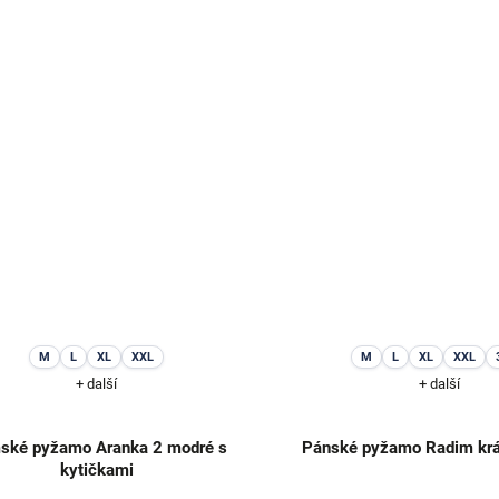
M
L
XL
XXL
M
L
XL
XXL
+ další
+ další
ské pyžamo Aranka 2 modré s
Pánské pyžamo Radim kr
kytičkami