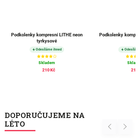
Podkolenky kompresní LITHE neon
Podkolenky kompre
tyrkysové
Odesíláme ihned
Odesílá
Skladem
Skla
210 Kč
210
DOPORUČUJEME NA
LÉTO
Previous
Next