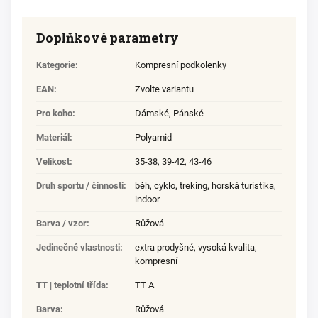
Doplňkové parametry
Kategorie
:
Kompresní podkolenky
EAN
:
Zvolte variantu
Pro koho
:
Dámské
,
Pánské
Materiál
:
Polyamid
Velikost
:
35-38
,
39-42
,
43-46
Druh sportu / činnosti
:
běh
,
cyklo
,
treking
,
horská turistika
,
indoor
Barva / vzor
:
Růžová
Jedinečné vlastnosti
:
extra prodyšné
,
vysoká kvalita
,
kompresní
TT | teplotní třída
:
TT A
Barva
:
Růžová