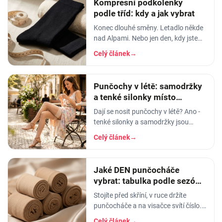
Kompresní podkolenky
podle tříd: kdy a jak vybrat
Konec dlouhé směny. Letadlo někde
nad Alpami. Nebo jen den, kdy jste
neseděli skoro vůbec a večer máte
Celý článek
→
nohy jako z olova. Znáte ten pocit,
kdy si…
Punčochy v létě: samodržky
a tenké silonky místo
punčocháčů
Dají se nosit punčochy v létě? Ano -
tenké silonky a samodržky jsou
vzdušné a chladivé. Vysvětlíme DEN
Celý článek
→
a poradíme, jak vybrat letní
punčochy.
Jaké DEN punčocháče
vybrat: tabulka podle sezóny
i příležitosti
Stojíte před skříní, v ruce držíte
punčocháče a na visačce svítí číslo.
20. Nebo 40. Nebo 120. A vy nemáte
Celý článek
→