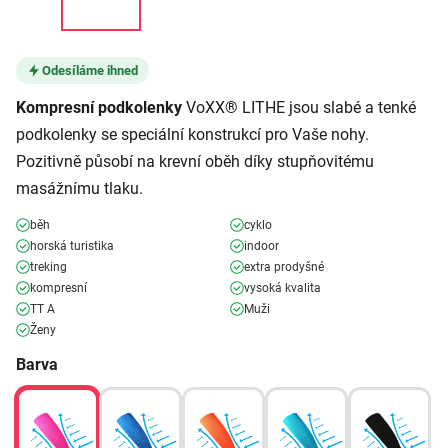
Odesíláme ihned
Kompresní
podkolenky
VoXX® LITHE jsou slabé a tenké
podkolenky se speciální konstrukcí pro Vaše nohy.
Pozitivně působí na krevní oběh díky stupňovitému
masážnímu tlaku.
běh
cyklo
horská turistika
indoor
treking
extra prodyšné
kompresní
vysoká kvalita
TT A
Muži
Ženy
Barva