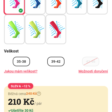
Velikost
35-38
39-42
43-46
Jakou mám velikost?
Možnosti doručení
–12 %
240 Kč
Běžná cena
?
210 Kč
/ pár
✓
Ušetříte 30 Kč