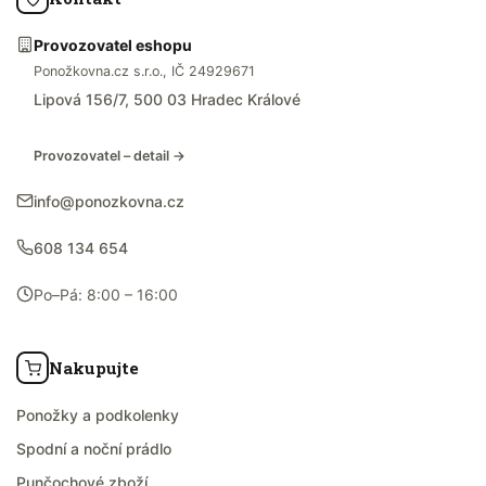
Provozovatel eshopu
Ponožkovna.cz s.r.o., IČ 24929671
Lipová 156/7, 500 03 Hradec Králové
Provozovatel – detail →
info@ponozkovna.cz
608 134 654
Po–Pá: 8:00 – 16:00
Nakupujte
Ponožky a podkolenky
Spodní a noční prádlo
Punčochové zboží