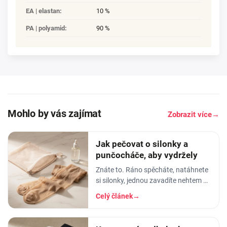
EA | elastan
:
10 %
PA | polyamid
:
90 %
Mohlo by vás zajímat
Zobrazit více
→
Jak pečovat o silonky a
punčocháče, aby vydržely
Znáte to. Ráno spěcháte, natáhnete
si silonky, jednou zavadíte nehtem o
lem - a než dojdete ke dveřím, máte
Celý článek
→
na lýtku oko velké jak dálnice. Nebo
horší