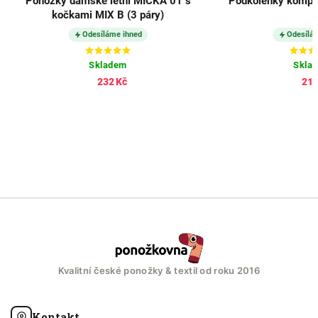
Ponožky dámské letní MICKA 01 s
Podkolenky kompre
kočkami MIX B (3 páry)
Odesíláme ihned
Odesílá
Skladem
Skla
232 Kč
210
Kvalitní české ponožky & textil od roku 2016
Kontakt