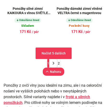
Ponožky silné zimní
Ponožky dámské zimní vlněné
KAIKOURA s vlnou SVĚTLE
VELTRA černé s magentovou
ŠEDÉ
Odesíláme ihned
Odesíláme ihned
Skladem
Poslední kusy
171 Kč
171 Kč
/ pár
/ pár
Načíst 5 dalších
1
2
Nahoru
Ponožky z ovčí vlny jsou ideální na zimu, ale i na celoroční
nošení ve vyšších polohách nebo v nevytápěných
prostorách. Silné varianty najdete i v
froté a silných
ponožkách
. Pro citlivé nohy se volným lemem podívejte na