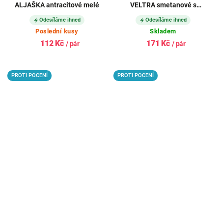
ALJAŠKA antracitové melé
VELTRA smetanové s
levandulovou
Odesíláme ihned
Odesíláme ihned
Poslední kusy
Skladem
112 Kč
171 Kč
/ pár
/ pár
PROTI POCENÍ
PROTI POCENÍ