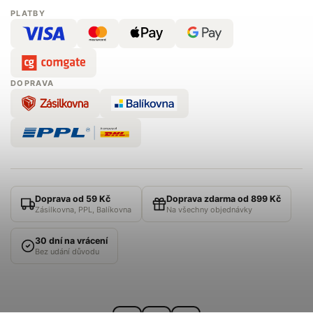
PLATBY
DOPRAVA
Doprava od 59 Kč
Doprava zdarma od 899 Kč
Zásilkovna, PPL, Balíkovna
Na všechny objednávky
30 dní na vrácení
Bez udání důvodu