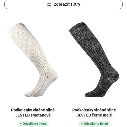
Nejprodávanější
Nejlevnější
Nejdražší
Abecedně
Podkolenky vlněné silné
Podkolenky vlněné silné
JEŠTĚD smetanové
JEŠTĚD černé melé
Odesíláme ihned
Odesíláme ihned