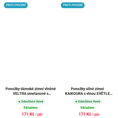
PROTI POCENÍ
PROTI POCENÍ
Ponožky dámské zimní vlněné
Ponožky silné zimní
VELTRA smetanové s
KAIKOURA s vlnou SVĚTLE
azurovou
MODRÉ
Odesíláme ihned
Odesíláme ihned
Skladem
Skladem
171 Kč
171 Kč
/ pár
/ pár