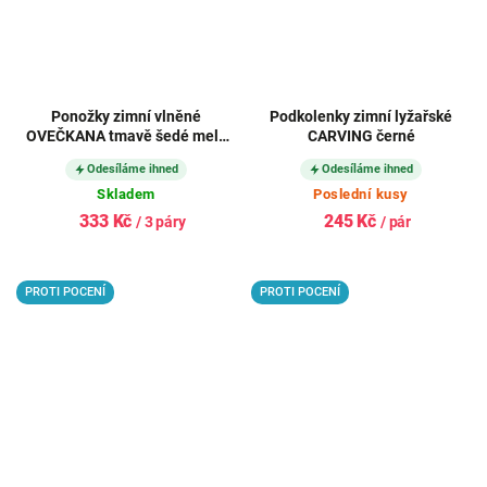
Ponožky zimní vlněné
Podkolenky zimní lyžařské
OVEČKANA tmavě šedé melé
CARVING černé
(3 páry)
Odesíláme ihned
Odesíláme ihned
Skladem
Poslední kusy
333 Kč
245 Kč
/ 3 páry
/ pár
PROTI POCENÍ
PROTI POCENÍ