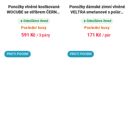
Ponožky vlněné kostkované
Ponožky dámské zimní vlněné
WOCUBE se stříbrem ČERNO-
VELTRA smetanové s polární
ŠEDÉ (3 páry)
modrou
Odesíláme ihned
Odesíláme ihned
Poslední kusy
Poslední kusy
591 Kč
171 Kč
/ 3 páry
/ pár
PROTI POCENÍ
PROTI POCENÍ