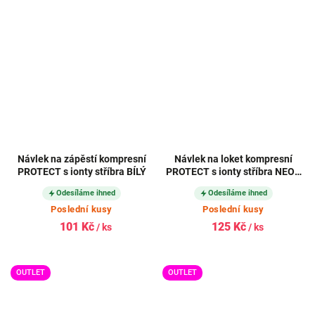
Návlek na zápěstí kompresní
Návlek na loket kompresní
PROTECT s ionty stříbra BÍLÝ
PROTECT s ionty stříbra NEON
TYRKYSOVÝ
Odesíláme ihned
Odesíláme ihned
Poslední kusy
Poslední kusy
101 Kč
125 Kč
/ ks
/ ks
OUTLET
OUTLET