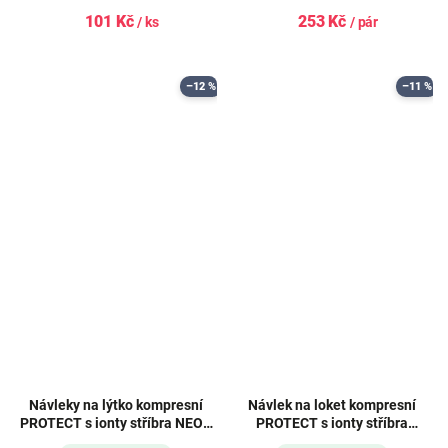
101 Kč
253 Kč
/ ks
/ pár
–12 %
–11 %
Návleky na lýtko kompresní
Návlek na loket kompresní
PROTECT s ionty stříbra NEON
PROTECT s ionty stříbra
RŮŽOVÉ
TMAVĚ ŠEDÝ