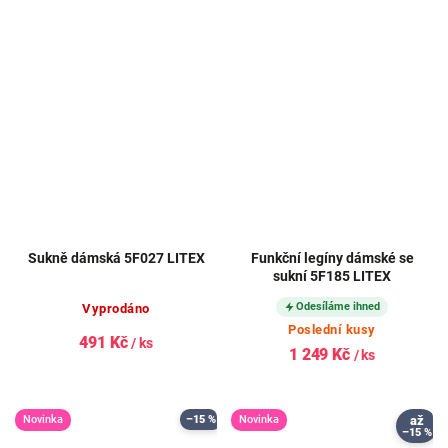
Sukně dámská 5F027 LITEX
Funkční legíny dámské se
sukní 5F185 LITEX
Odesíláme ihned
Vyprodáno
Poslední kusy
491 Kč
/ ks
1 249 Kč
/ ks
Novinka
–15 %
Novinka
až
–15 %