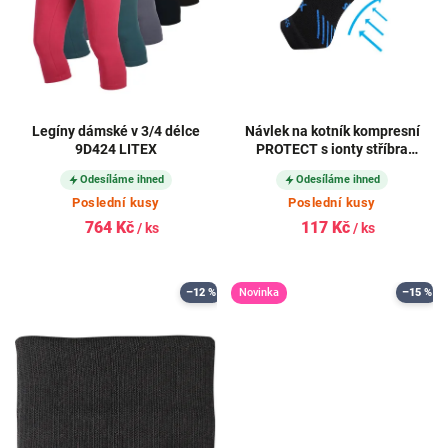
Legíny dámské v 3/4 délce
Návlek na kotník kompresní
9D424 LITEX
PROTECT s ionty stříbra
ČERNÝ
Odesíláme ihned
Odesíláme ihned
Poslední kusy
Poslední kusy
764 Kč
117 Kč
/ ks
/ ks
–12 %
Novinka
–15 %