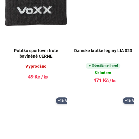
Potítko sportovní froté
Dámské krátké legíny LIA 023
bavlněné ČERNÉ
Odesíláme ihned
Vyprodáno
Skladem
49 Kč
/ ks
471 Kč
/ ks
–16 %
–16 %