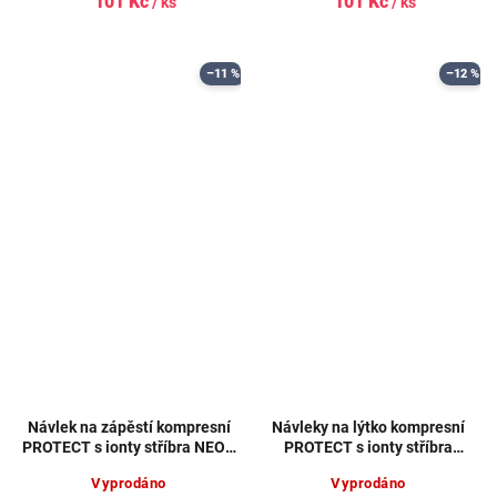
101 Kč
101 Kč
/ ks
/ ks
–11 %
–12 %
Návlek na zápěstí kompresní
Návleky na lýtko kompresní
PROTECT s ionty stříbra NEON
PROTECT s ionty stříbra
TYRKYSOVÝ
SVĚTLE ŠEDÉ
Vyprodáno
Vyprodáno