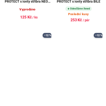
PROTECT s ionty stříbra NEON
PROTECT s ionty stříbra BÍLÉ
RŮŽOVÝ
Odesíláme ihned
Vyprodáno
Poslední kusy
125 Kč
/ ks
253 Kč
/ pár
–12 %
–12 %