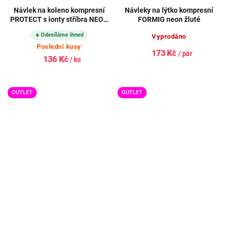
Návlek na koleno kompresní
Návleky na lýtko kompresní
PROTECT s ionty stříbra NEON
FORMIG neon žluté
ŽLUTÝ
Odesíláme ihned
Vyprodáno
Poslední kusy
173 Kč
/ pár
136 Kč
/ ks
OUTLET
OUTLET