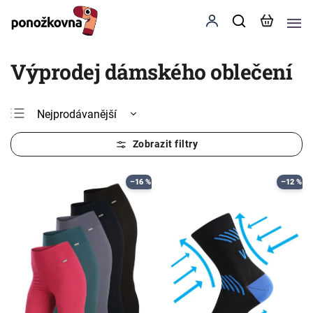
Výprodej dámského oblečení
Nejprodávanější
Nejlevnější
Nejdražší
Abecedně
–16 %
–12 %