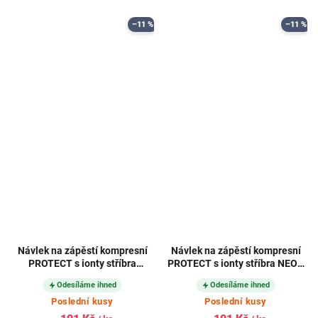
–11 %
–11 %
Návlek na zápěstí kompresní
Návlek na zápěstí kompresní
PROTECT s ionty stříbra
PROTECT s ionty stříbra NEON
SVĚTLE ŠEDÝ
ŽLUTÝ
Odesíláme ihned
Odesíláme ihned
Poslední kusy
Poslední kusy