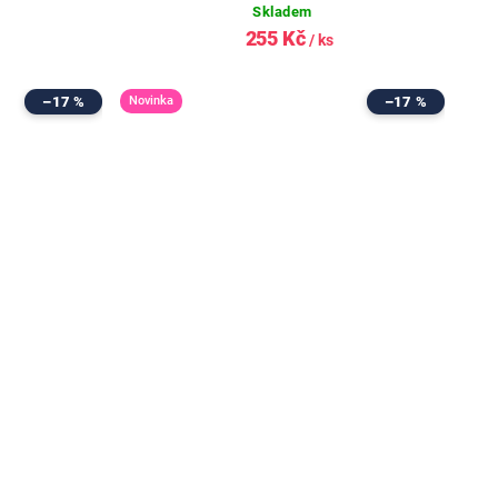
Skladem
255 Kč
/ ks
–17 %
Novinka
–17 %