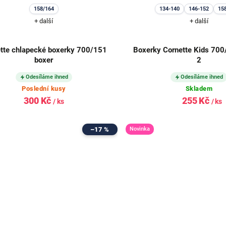
158/164
134-140
146-152
15
+ další
+ další
tte chlapecké boxerky 700/151
Boxerky Cornette Kids 70
boxer
2
Odesíláme ihned
Odesíláme ihned
Poslední kusy
Skladem
300 Kč
255 Kč
/ ks
/ ks
–17 %
Novinka