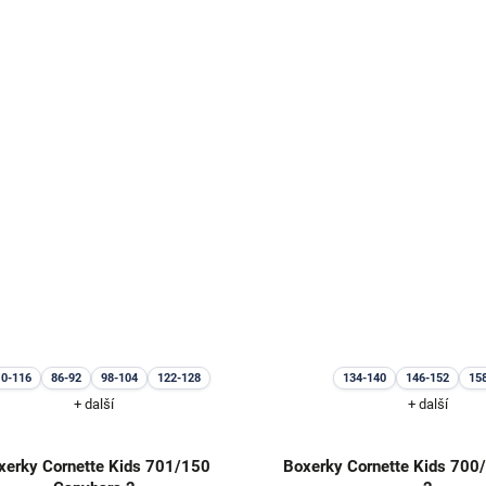
10-116
86-92
98-104
122-128
134-140
146-152
15
+ další
+ další
xerky Cornette Kids 701/150
Boxerky Cornette Kids 700