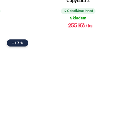
Capybara 2
Odesíláme ihned
Skladem
255 Kč
/ ks
–17 %