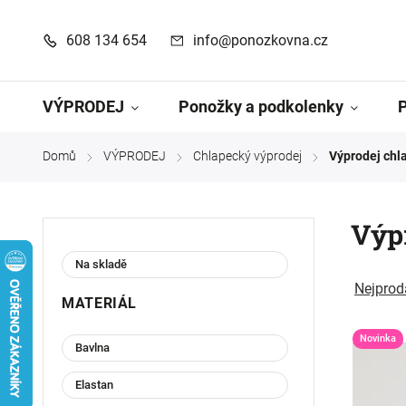
608 134 654
info@ponozkovna.cz
VÝPRODEJ
Ponožky a podkolenky
Domů
VÝPRODEJ
Chlapecký výprodej
Výprodej chl
/
/
/
Výpr
Na skladě
Nejprod
MATERIÁL
Novinka
Bavlna
Elastan