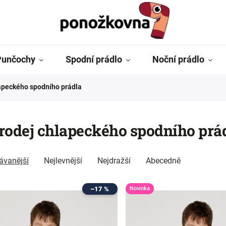
Punčochy
Spodní prádlo
Noční prádlo
apeckého spodního prádla
odej chlapeckého spodního prá
ávanější
Nejlevnější
Nejdražší
Abecedně
–17 %
Novinka