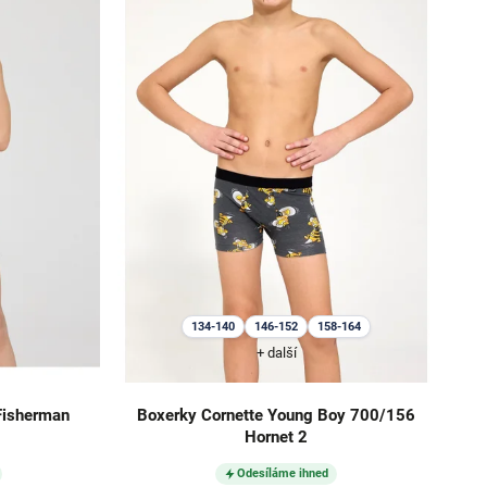
134-140
146-152
158-164
+ další
Fisherman
Boxerky Cornette Young Boy 700/156
Hornet 2
Odesíláme ihned