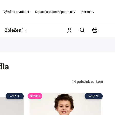
Výměna a vrácení
Dodací a platební podmínky
Kontakty
Obchodní
Oblečení
Župany
Kontakty
Značky
dla
14
položek celkem
–17 %
Novinka
–17 %