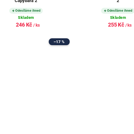
Capybara 2
2
Odesíláme ihned
Odesíláme ihned
Skladem
Skladem
246 Kč
255 Kč
/ ks
/ ks
–17 %