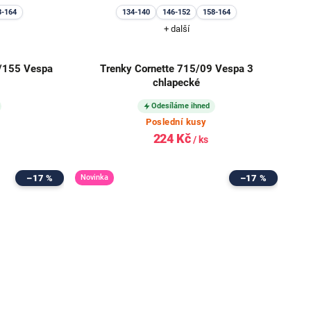
8-164
134-140
146-152
158-164
+ další
0/155 Vespa
Trenky Cornette 715/09 Vespa 3
chlapecké
Odesíláme ihned
Poslední kusy
224 Kč
/ ks
–17 %
Novinka
–17 %