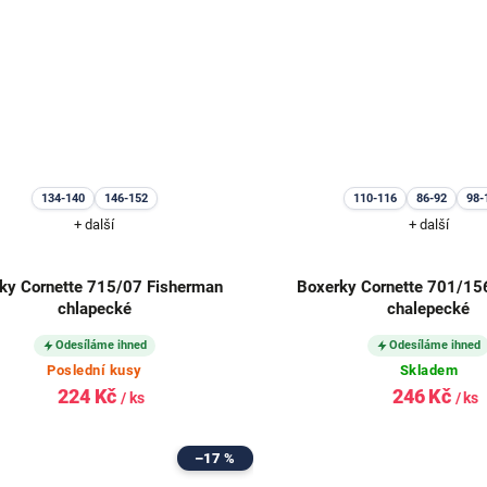
134-140
146-152
110-116
86-92
98-
+ další
+ další
ornette 715/07 Fisherman
Boxerky Cornette 701/15
chlapecké
chalepecké
Odesíláme ihned
Odesíláme ihned
Poslední kusy
Skladem
224 Kč
246 Kč
/ ks
/ ks
–17 %