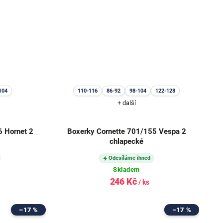
104
110-116
86-92
98-104
122-128
+ další
6 Hornet 2
Boxerky Cornette 701/155 Vespa 2
chlapecké
Odesíláme ihned
Skladem
246 Kč
/ ks
–17 %
–17 %