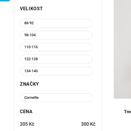
VELIKOST
86-92
98-104
110-116
122-128
134-140
146-152
ZNAČKY
158-164
Cornette
110/116
CENA
Tre
122/128
205
Kč
300
Kč
158/164