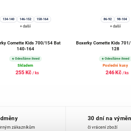
134-140
146-152
158-164
86-92
98-104
+ další
+ další
rky Cornette Kids 700/154 Bat
Boxerky Cornette Kids 701
140-164
128
Odesíláme ihned
Odesíláme ihned
Skladem
Poslední kusy
255 Kč
246 Kč
/ ks
/ ks
dměny
30 dní na výmě
ěrným zákazníkům
či vrácení zboží