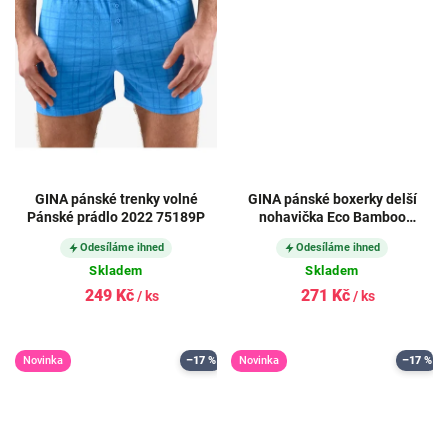
GINA pánské trenky volné
GINA pánské boxerky delší
Pánské prádlo 2022 75189P
nohavička Eco Bamboo
54005P
Odesíláme ihned
Odesíláme ihned
Skladem
Skladem
249 Kč
271 Kč
/ ks
/ ks
Novinka
–17 %
Novinka
–17 %