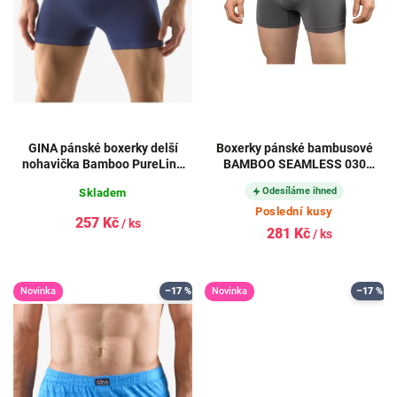
GINA pánské boxerky delší
Boxerky pánské bambusové
nohavička Bamboo PureLine
BAMBOO SEAMLESS 030
54004P
bezešvé DARK GREY (tmavě
Odesíláme ihned
Skladem
šedé)
Poslední kusy
257 Kč
/ ks
281 Kč
/ ks
Novinka
–17 %
Novinka
–17 %