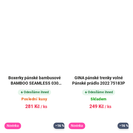
Boxerky pánské bambusové
GINA pánské trenky volné
BAMBOO SEAMLESS 030
Pánské prádlo 2022 75183P
bezešvé NAVY (tmavě modré)
Odesíláme ihned
Odesíláme ihned
Poslední kusy
Skladem
281 Kč
249 Kč
/ ks
/ ks
Novinka
–16 %
Novinka
–16 %