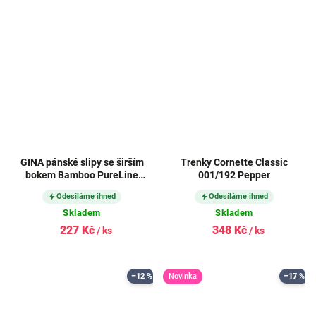
GINA pánské slipy se širším
Trenky Cornette Classic
bokem Bamboo PureLine
001/192 Pepper
51003P
Odesíláme ihned
Odesíláme ihned
Skladem
Skladem
227 Kč
348 Kč
/ ks
/ ks
–12 %
Novinka
–17 %