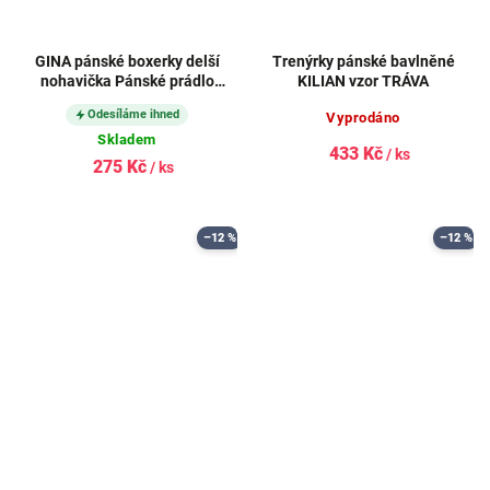
GINA pánské boxerky delší
Trenýrky pánské bavlněné
nohavička Pánské prádlo
KILIAN vzor TRÁVA
SOLID 74086P
Odesíláme ihned
Vyprodáno
Skladem
433 Kč
/ ks
275 Kč
/ ks
–12 %
–12 %