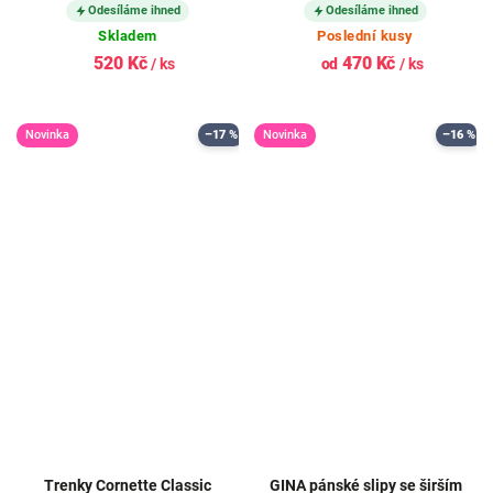
Odesíláme ihned
Odesíláme ihned
Skladem
Poslední kusy
520 Kč
470 Kč
/ ks
od
/ ks
Novinka
–17 %
Novinka
–16 %
Trenky Cornette Classic
GINA pánské slipy se širším