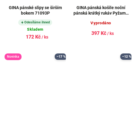
GINA pánské slipy se širším
GINA pánská košile noční
bokem 71093P
pánská krátký rukáv Pyžama
2021 79120P
Odesíláme ihned
Vyprodáno
Skladem
397 Kč
/ ks
172 Kč
/ ks
Novinka
–17 %
–12 %