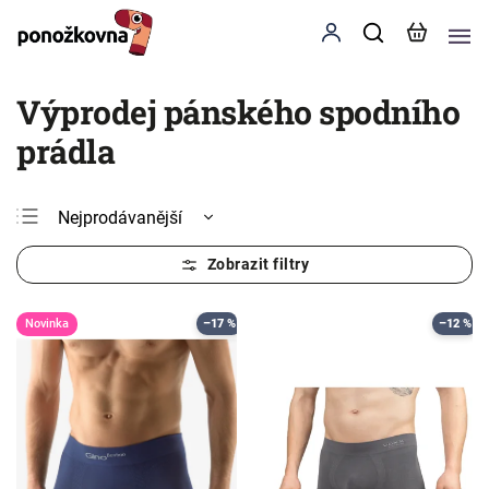
Výprodej pánského spodního
prádla
Nejprodávanější
Nejlevnější
Nejdražší
Abecedně
Novinka
–17 %
–12 %