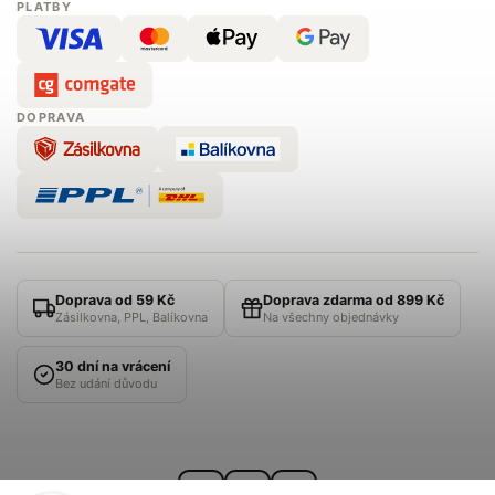
PLATBY
DOPRAVA
Doprava od 59 Kč
Doprava zdarma od 899 Kč
Zásilkovna, PPL, Balíkovna
Na všechny objednávky
30 dní na vrácení
Bez udání důvodu