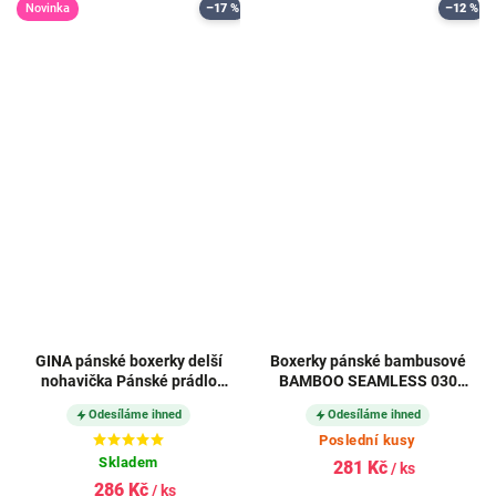
Novinka
–17 %
–12 %
GINA pánské boxerky delší
Boxerky pánské bambusové
nohavička Pánské prádlo
BAMBOO SEAMLESS 030
SOLID 74090P
bezešvé BLACK (černé)
Odesíláme ihned
Odesíláme ihned
Poslední kusy
Skladem
281 Kč
/ ks
286 Kč
/ ks