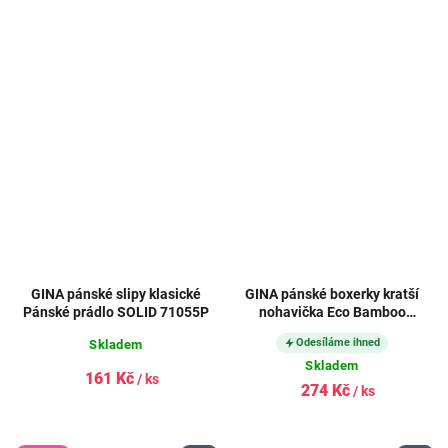
GINA pánské slipy klasické
GINA pánské boxerky kratší
Pánské prádlo SOLID 71055P
nohavička Eco Bamboo
73125P
Odesíláme ihned
Skladem
Skladem
161 Kč
/ ks
274 Kč
/ ks