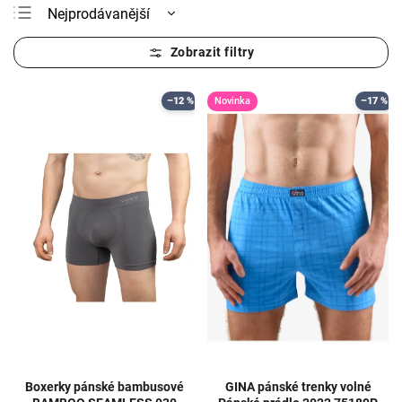
Nejprodávanější
Nejlevnější
Nejdražší
Abecedně
–12 %
Novinka
–17 %
Boxerky pánské bambusové
GINA pánské trenky volné