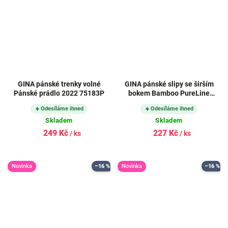
GINA pánské trenky volné
GINA pánské slipy se širším
Pánské prádlo 2022 75183P
bokem Bamboo PureLine
51003P
Odesíláme ihned
Odesíláme ihned
Skladem
Skladem
249 Kč
227 Kč
/ ks
/ ks
Novinka
–16 %
Novinka
–16 %