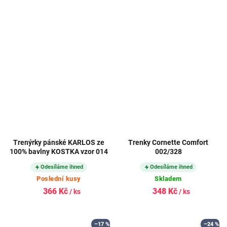
Trenýrky pánské KARLOS ze
Trenky Cornette Comfort
100% bavlny KOSTKA vzor 014
002/328
Odesíláme ihned
Odesíláme ihned
Poslední kusy
Skladem
366 Kč
348 Kč
/ ks
/ ks
–17 %
–24 %