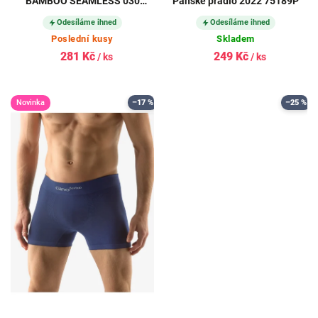
BAMBOO SEAMLESS 030
Pánské prádlo 2022 75189P
bezešvé DARK GREY (tmavě
Odesíláme ihned
Odesíláme ihned
šedé)
Poslední kusy
Skladem
281 Kč
249 Kč
/ ks
/ ks
Novinka
–17 %
–25 %