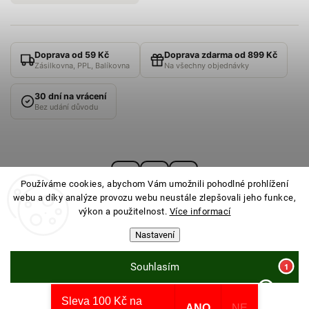
Doprava od 59 Kč
Doprava zdarma od 899 Kč
Zásilkovna, PPL, Balíkovna
Na všechny objednávky
30 dní na vrácení
Bez udání důvodu
Používáme cookies, abychom Vám umožnili pohodlné prohlížení
webu a díky analýze provozu webu neustále zlepšovali jeho funkce,
výkon a použitelnost.
Více informací
Nastavení
© 2026
PONOŽKOVNA
· Všechna práva vyhrazena ·
Nastavení cookies
Souhlasím
Sleva 100 Kč na
Odmítnout
Vytvořil Shoptet
ANO
NE