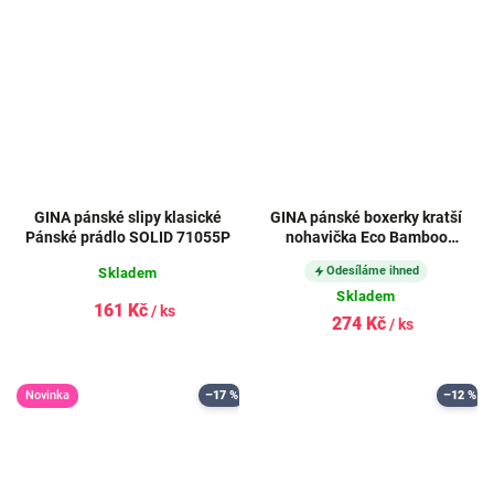
GINA pánské slipy klasické
GINA pánské boxerky kratší
Pánské prádlo SOLID 71055P
nohavička Eco Bamboo
73125P
Odesíláme ihned
Skladem
Skladem
161 Kč
/ ks
274 Kč
/ ks
Novinka
–17 %
–12 %