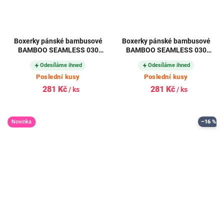
Boxerky pánské bambusové
Boxerky pánské bambusové
BAMBOO SEAMLESS 030
BAMBOO SEAMLESS 030
bezešvé NAVY (tmavě modré)
bezešvé BLACK (černé)
Odesíláme ihned
Odesíláme ihned
Poslední kusy
Poslední kusy
281 Kč
281 Kč
/ ks
/ ks
Novinka
–16 %