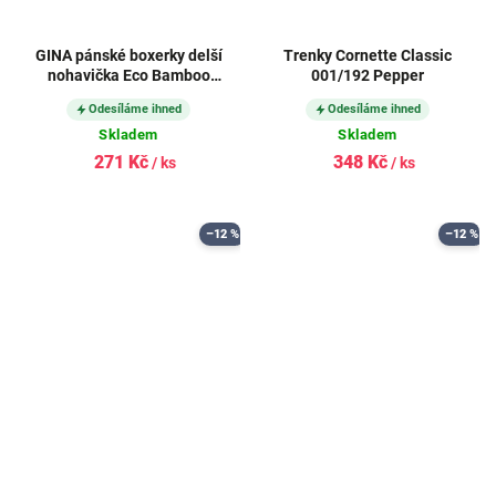
GINA pánské boxerky delší
Trenky Cornette Classic
nohavička Eco Bamboo
001/192 Pepper
54005P
Odesíláme ihned
Odesíláme ihned
Skladem
Skladem
271 Kč
348 Kč
/ ks
/ ks
–12 %
–12 %