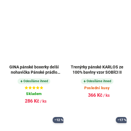
GINA pánské boxerky delší
Trenýrky pánské KARLOS ze
nohavička Pánské prádlo
100% bavlny vzor SOBÍCI II
SOLID 74090P
Odesíláme ihned
Odesíláme ihned
Poslední kusy
Skladem
366 Kč
/ ks
286 Kč
/ ks
–12 %
–17 %