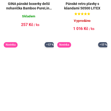
GINA pánské boxerky delší
Pánské retro plavky s
nohavička Bamboo PureLine
kšandami 50500 LITEX
54004P
Skladem
Vyprodáno
257 Kč
/ ks
1 016 Kč
/ ks
Novinka
–17 %
Novinka
–17 %