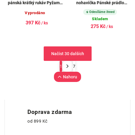
pánská krátký rukáv Pyžama
nohavička Pánské prádlo
2021 79120P
SOLID 74086P
Odesíláme ihned
Vyprodáno
Skladem
397 Kč
/ ks
275 Kč
/ ks
Načíst 30 dalších
1
7
Nahoru
Doprava zdarma
od 899 Kč