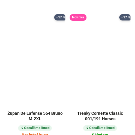
–17 %
Novinka
–17 %
Župan De Lafense 564 Bruno
Trenky Cornette Classic
M-2XL
001/191 Horses
Odesíláme ihned
Odesíláme ihned
Poslední kusy
Skladem