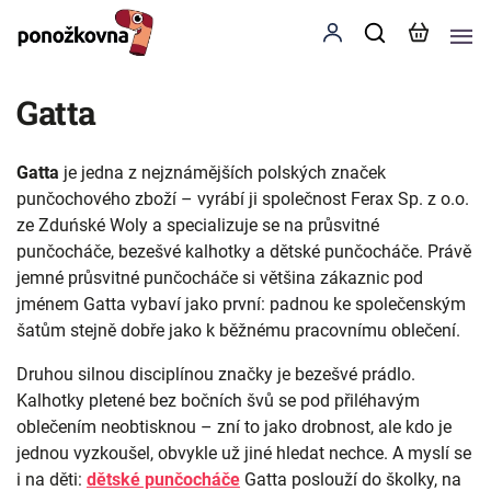
Gatta
Gatta
je jedna z nejznámějších polských značek
punčochového zboží – vyrábí ji společnost Ferax Sp. z o.o.
ze Zduńské Woly a specializuje se na průsvitné
punčocháče, bezešvé kalhotky a dětské punčocháče. Právě
jemné průsvitné punčocháče si většina zákaznic pod
jménem Gatta vybaví jako první: padnou ke společenským
šatům stejně dobře jako k běžnému pracovnímu oblečení.
Druhou silnou disciplínou značky je bezešvé prádlo.
Kalhotky pletené bez bočních švů se pod přiléhavým
oblečením neobtisknou – zní to jako drobnost, ale kdo je
jednou vyzkoušel, obvykle už jiné hledat nechce. A myslí se
i na děti:
dětské punčocháče
Gatta poslouží do školky, na