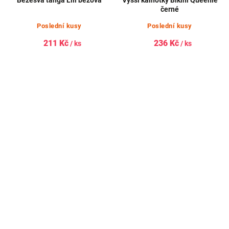
Bezešvá tanga Lili béžová
Vyšší kalhotky Bikini Queenie
černé
Poslední kusy
Poslední kusy
211 Kč
236 Kč
/ ks
/ ks