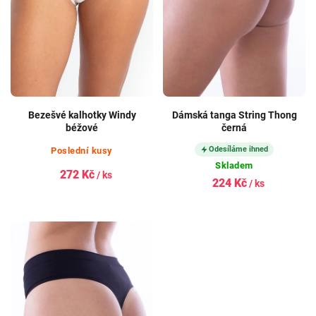
Bezešvé kalhotky Windy
Dámská tanga String Thong
béžové
černá
Odesíláme ihned
Poslední kusy
Skladem
272 Kč
/ ks
224 Kč
/ ks