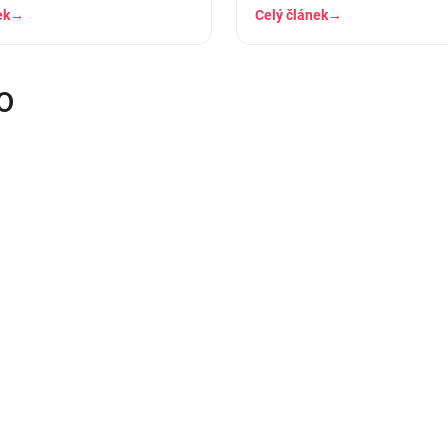
ruhá dole. A…
košilky, ve kterých se…
ek
→
Celý článek
→
O