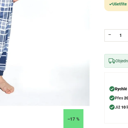
✓
Ušetříte
Objedne
Rychlé
Přes
2
Již
10 l
–17 %