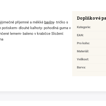
Doplňkové p
 výjimečně příjemné a měkké
bavlny
- tričko s
Kategorie
:
 potiskem- dlouhé kalhoty- pohodlná guma v
ončené lemem- baleno v krabičce Složení:
EAN
:
lna
Pro koho
:
Materiál
:
Velikost
:
Barva
: