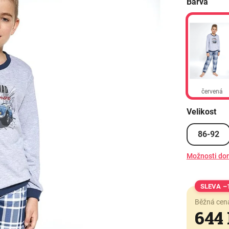
Barva
červená
Velikost
86-92
Možnosti do
–
Běžná cen
644