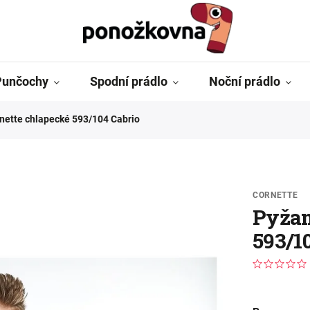
Punčochy
Spodní prádlo
Noční prádlo
ette chlapecké 593/104 Cabrio
CORNETTE
Pyžam
593/1