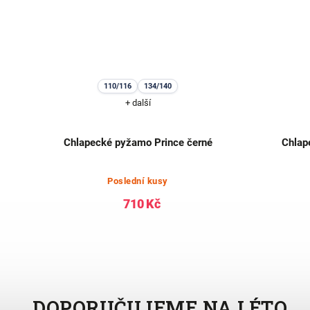
110/116
134/140
+ další
tem
Chlapecké pyžamo Prince černé
Chlap
Poslední kusy
710 Kč
DOPORUČUJEME NA LÉTO