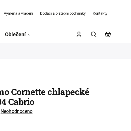
Výměna a vrácení
Dodací a platební podmínky
Kontakty
Obchodní
Oblečení
Župany
Kontakty
Značky
o Cornette chlapecké
04 Cabrio
Neohodnoceno