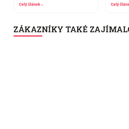
pár měsících praní z něj…
nahoře, d
Celý článek
→
Celý člán
ZÁKAZNÍKY TAKÉ ZAJÍMAL