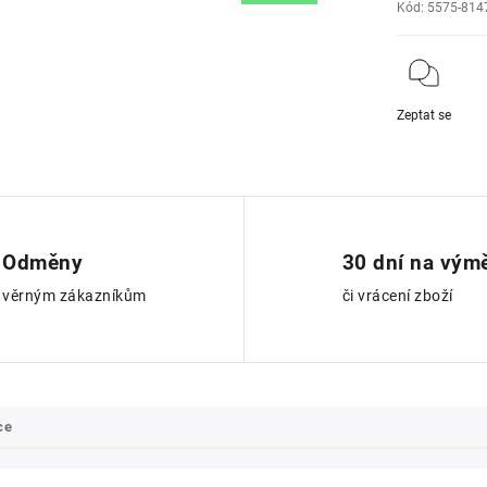
Kód:
5575-814
Zeptat se
Odměny
30 dní na vým
věrným zákazníkům
či vrácení zboží
ce