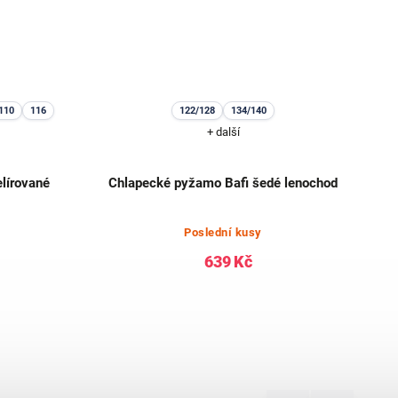
110
116
122/128
134/140
+ další
lírované
Chlapecké pyžamo Bafi šedé lenochod
Poslední kusy
639 Kč