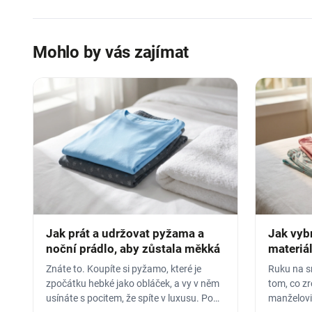
Mohlo by vás zajímat
Jak prát a udržovat pyžama a
Jak vyb
noční prádlo, aby zůstala měkká
materiál
Znáte to. Koupíte si pyžamo, které je
Ruku na sr
zpočátku hebké jako obláček, a vy v něm
tom, co z
usínáte s pocitem, že spíte v luxusu. Po
manželovi,