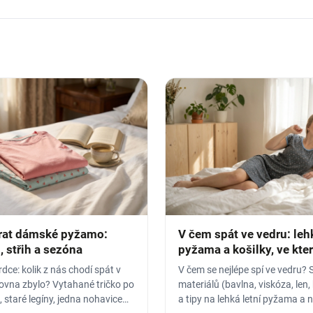
rat dámské pyžamo:
V čem spát ve vedru: leh
, střih a sezóna
pyžama a košilky, ve kte
nezapaříte
dce: kolik z nás chodí spát v
V čem se nejlépe spí ve vedru? 
rovna zbylo? Vytahané tričko po
materiálů (bavlna, viskóza, len,
 staré legíny, jedna nohavice
a tipy na lehká letní pyžama a 