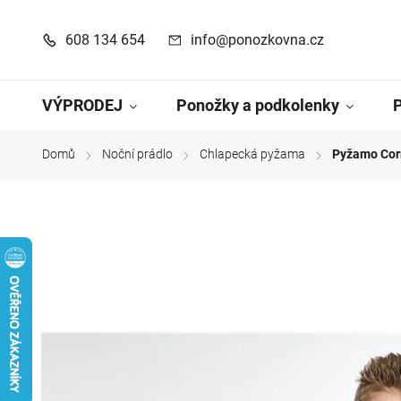
608 134 654
info@ponozkovna.cz
VÝPRODEJ
Ponožky a podkolenky
Domů
Noční prádlo
Chlapecká pyžama
Pyžamo Corn
/
/
/