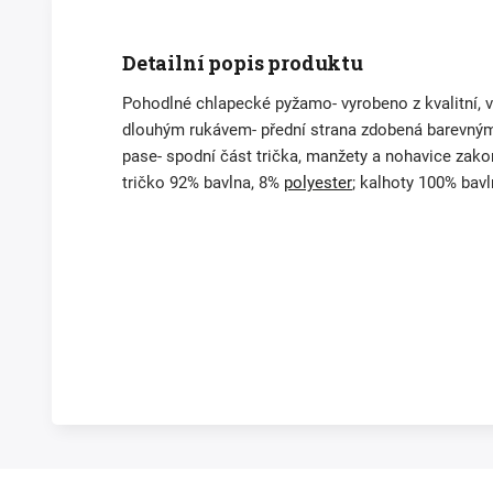
Detailní popis produktu
Pohodlné chlapecké pyžamo- vyrobeno z kvalitní,
dlouhým rukávem- přední strana zdobená barevným
pase- spodní část trička, manžety a nohavice zak
tričko 92% bavlna, 8%
polyester
; kalhoty 100% bav