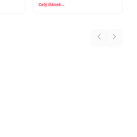
stráví těch osm hodin…
Celý článek
→
Previous
Next