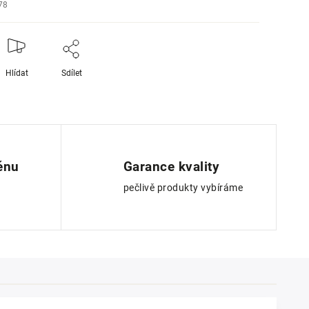
78
Hlídat
Sdílet
ěnu
Garance kvality
pečlivě produkty vybíráme