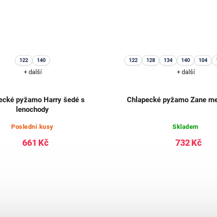
122
140
122
128
134
140
104
+ další
+ další
ecké pyžamo Harry šedé s
Chlapecké pyžamo Zane me
lenochody
Poslední kusy
Skladem
661 Kč
732 Kč