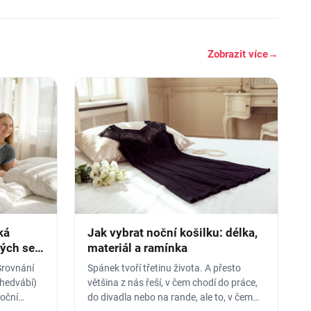
Zobrazit více
→
ká
Jak vybrat noční košilku: délka,
rých se
materiál a ramínka
Srovnání
Spánek tvoří třetinu života. A přesto
 hedvábí)
většina z nás řeší, v čem chodí do práce,
noční
do divadla nebo na rande, ale to, v čem