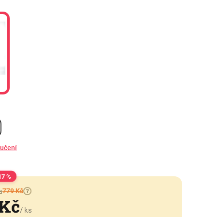
ručení
17 %
779 Kč
a
?
 Kč
/ ks