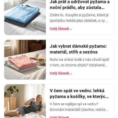
Jak prát a udržovat pyžama a
noční prádlo, aby zůstala
měkká
Znáte to. Koupíte si pyžamo, které je
zpočátku hebké jako obláček, a vy v
něm usínáte s pocitem, že spíte v
Celý článek
→
luxusu. Po pár měsících praní z něj…
Jak vybrat dámské pyžamo:
materiál, střih a sezóna
Ruku na srdce: kolik z nás chodí spát
v tom, co zrovna zbylo? Vytahané
tričko po manželovi, staré legíny,
Celý článek
→
jedna nohavice nahoře, druhá dole.
A…
V čem spát ve vedru: lehká
pyžama a košilky, ve kterých
se nezapaříte
V čem se nejlépe spí ve vedru?
Srovnání materiálů (bavlna, viskóza,
len, hedvábí) a tipy na lehká letní
Celý článek
→