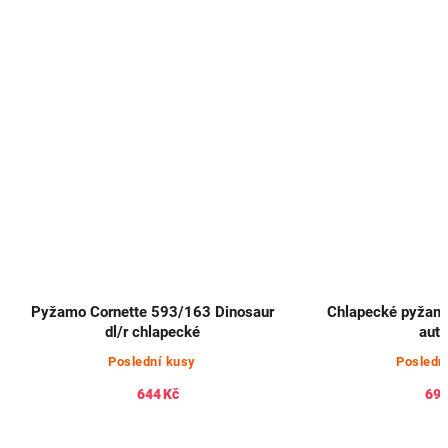
Pyžamo Cornette 593/163 Dinosaur
Chlapecké pyžamo
dl/r chlapecké
aut
Poslední kusy
Posledn
644 Kč
697