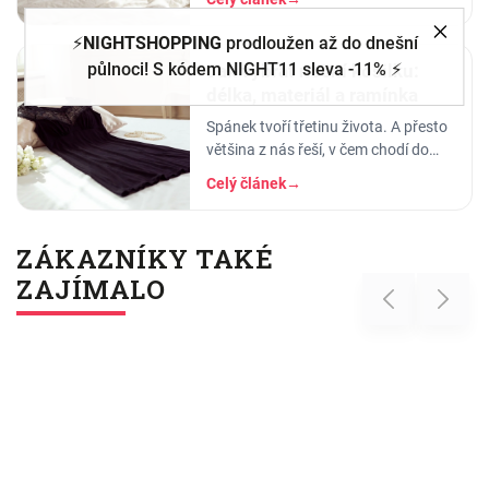
pyžama a noční košilky, ve kterých
se…
⚡
NIGHTSHOPPING
prodloužen až do dnešní
půlnoci! S kódem NIGHT11 sleva -11% ⚡
Jak vybrat noční košilku:
délka, materiál a ramínka
Spánek tvoří třetinu života. A přesto
většina z nás řeší, v čem chodí do
práce, do divadla nebo na rande, ale
Celý článek
→
to, v čem stráví těch osm hodin…
ZÁKAZNÍKY TAKÉ
ZAJÍMALO
Previous
Next