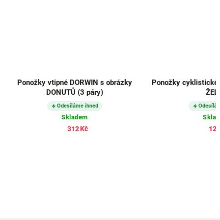
Ponožky vtipné DORWIN s obrázky
Ponožky cyklistické
DONUTŮ (3 páry)
ŽEL
Odesíláme ihned
Odesílá
Skladem
Skla
312 Kč
121