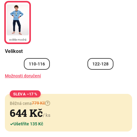
světle modrá
Velikost
110-116
122-128
Možnosti doručení
–17 %
779 Kč
Běžná cena
?
644 Kč
/ ks
✓
Ušetříte 135 Kč