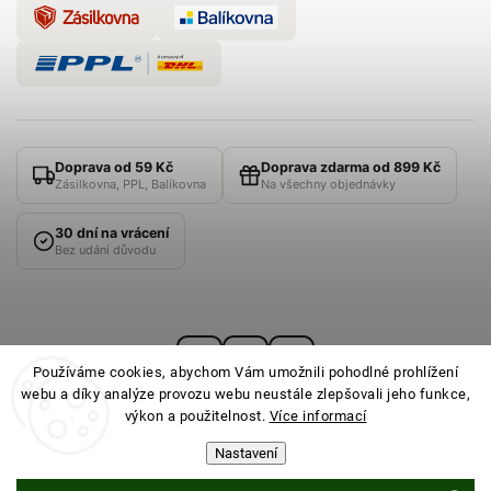
Doprava od 59 Kč
Doprava zdarma od 899 Kč
Zásilkovna, PPL, Balíkovna
Na všechny objednávky
30 dní na vrácení
Bez udání důvodu
Používáme cookies, abychom Vám umožnili pohodlné prohlížení
webu a díky analýze provozu webu neustále zlepšovali jeho funkce,
výkon a použitelnost.
Více informací
Nastavení
© 2026
PONOŽKOVNA
· Všechna práva vyhrazena ·