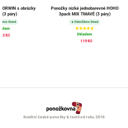
 DORWIN s obrázky
Ponožky nízké jednobarevné HOHO
 (3 páry)
3pack MIX TMAVÉ (3 páry)
láme ihned
Odesíláme ihned
ladem
Skladem
12 Kč
119 Kč
Kvalitní české ponožky & textil od roku 2016