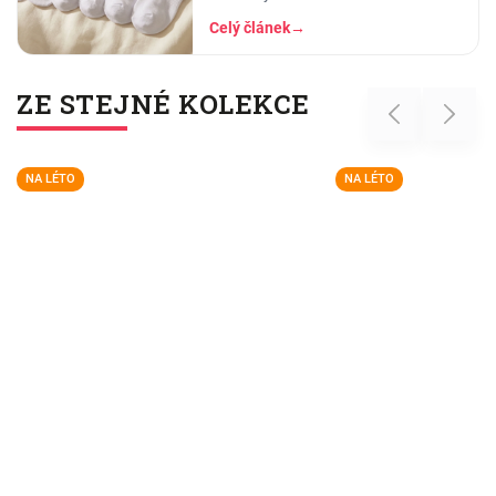
ponožkami. A pak ten okamžik
Celý článek
→
pravdy: vytáhnete kotníkové, obujete
se - a lem vám
ZE STEJNÉ KOLEKCE
Previous
Next
NA LÉTO
NA LÉTO