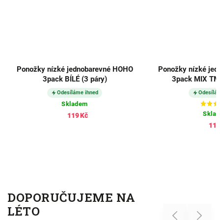
Ponožky nízké jednobarevné HOHO
Ponožky nízké je
3pack BÍLÉ (3 páry)
3pack MIX TMA
Odesíláme ihned
Odesílá
Skladem
Skla
119 Kč
119
DOPORUČUJEME NA
LÉTO
Previous
Next