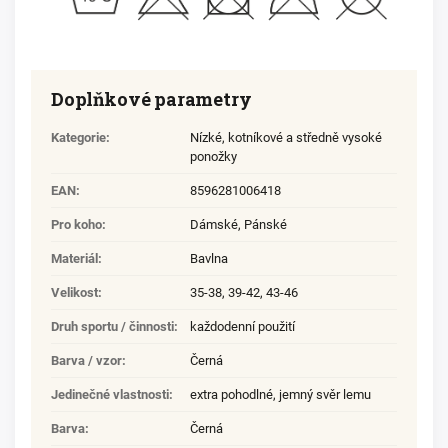
Doplňkové parametry
Kategorie
:
Nízké, kotníkové a středně vysoké
ponožky
EAN
:
8596281006418
Pro koho
:
Dámské
,
Pánské
Materiál
:
Bavlna
Velikost
:
35-38
,
39-42
,
43-46
Druh sportu / činnosti
:
každodenní použití
Barva / vzor
:
Černá
Jedinečné vlastnosti
:
extra pohodlné
,
jemný svěr lemu
Barva
:
Černá