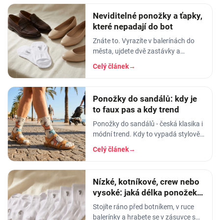
Neviditelné ponožky a ťapky,
které nepadají do bot
Znáte to. Vyrazíte v balerínách do
města, ujdete dvě zastávky a
najednou cítíte, jak vám neviditelná
Celý článek
→
ponožka sjíždí přes patu a balí se
do…
Ponožky do sandálů: kdy je
to faux pas a kdy trend
Ponožky do sandálů - česká klasika i
módní trend. Kdy to vypadá stylově,
jaké ponožky a sandály zvolit a kdy
Celý článek
→
se tomu raději vyhnout.
Nízké, kotníkové, crew nebo
vysoké: jaká délka ponožek k
čemu
Stojíte ráno před botníkem, v ruce
balerínky a hrabete se v zásuvce s