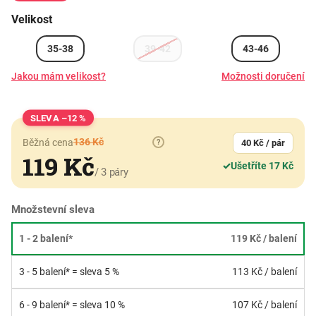
Velikost
35-38
39-42
43-46
Jakou mám velikost?
Možnosti doručení
–12 %
136 Kč
Běžná cena
?
40 Kč / pár
119 Kč
✓
Ušetříte 17 Kč
/ 3 páry
Množstevní sleva
1 - 2 balení*
119 Kč
/ balení
3 - 5 balení* = sleva 5 %
113 Kč
/ balení
6 - 9 balení* = sleva 10 %
107 Kč
/ balení