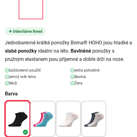
Odesíláme ihned
Jednobarevné krátké ponožky Boma® HOHO jsou hladké a
slabé ponožky
ideální na léto.
Bavlněné
ponožky s
pružným elastanem jsou příjemné a dobře drží na noze.
každodenní použití
extra pohodlné
jemný svěr lemu
Bavlna
Muži
Ženy
Barva