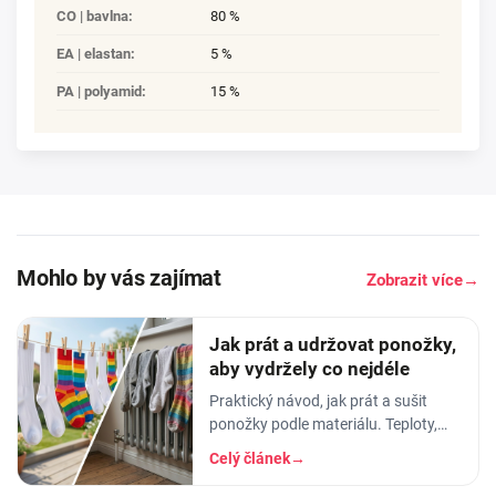
CO | bavlna
:
80 %
EA | elastan
:
5 %
PA | polyamid
:
15 %
Mohlo by vás zajímat
Zobrazit více
→
Jak prát a udržovat ponožky,
aby vydržely co nejdéle
Praktický návod, jak prát a sušit
ponožky podle materiálu. Teploty,
aviváž, sušička, žehlení. Vyhnete se
Celý článek
→
tak sražení, trhání a ztrátě tvaru.