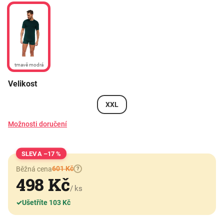
tmavě modrá
Velikost
XXL
Možnosti doručení
–17 %
601 Kč
Běžná cena
?
498 Kč
/ ks
✓
Ušetříte 103 Kč