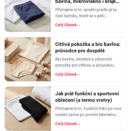
bavlna, mikrovlákno i krajka,
aby vydrželo
Přiznejme si to: spodní prádlo je ta
část šatníku, které se v péči
věnujeme nejmíň. Hodíme ho do
Celý článek
→
pračky se vším ostatním, dáme
šedesátku, ať je to
Citlivá pokožka a bio bavlna:
průvodce pro dospělé
Bio bavlna, bezešvé a zdravotní
ponožky pro citlivou a atopickou
pokožku dospělých. Co znamenají
Celý článek
→
GOTS a OEKO-TEX a na co si dát
pozor u oblečení.
Jak prát funkční a sportovní
oblečení (a termo vrstvy)
Přiznejme si to. Funkční triko po roce
nošení začne po prvním kilometru
smrdět tak, že ho radši věšíte na
Celý článek
→
balkon než do skříně. Termoprádlo…