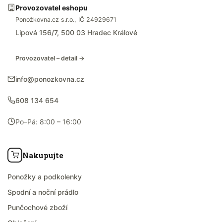
Provozovatel eshopu
Ponožkovna.cz s.r.o., IČ 24929671
Lipová 156/7, 500 03 Hradec Králové
Provozovatel – detail →
info@ponozkovna.cz
608 134 654
Po–Pá: 8:00 – 16:00
Nakupujte
Ponožky a podkolenky
Spodní a noční prádlo
Punčochové zboží