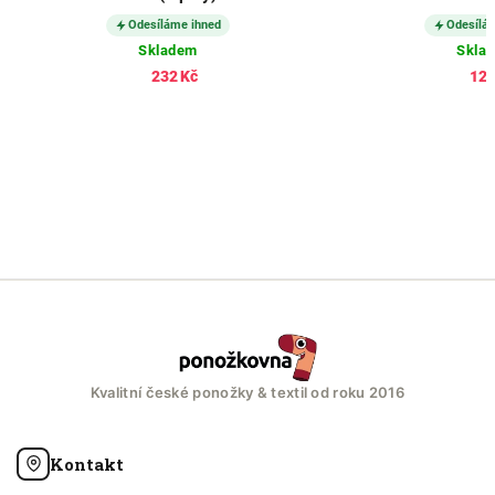
Odesíláme ihned
Odesílá
Skladem
Skla
232 Kč
121
Kvalitní české ponožky & textil od roku 2016
Kontakt