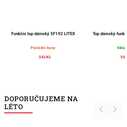
Funkční top dámský 5F192 LITEX
Top dámský funkč
Poslední kusy
Skla
543 Kč
543
DOPORUČUJEME NA
LÉTO
Previous
Next