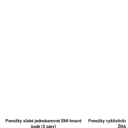
Ponožky slabé jednobarevné EMI tmavě
Ponožky cyklistické
šedé (3 páry)
ŽRA