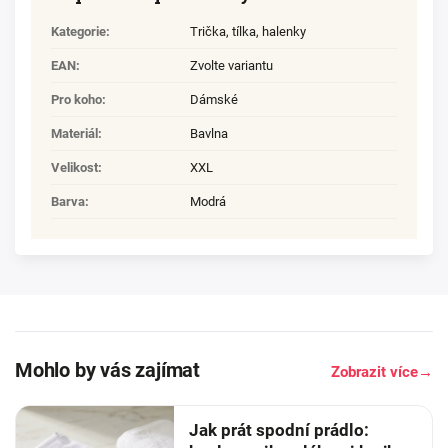
Kategorie
:
Trička, tílka, halenky
EAN
:
Zvolte variantu
Pro koho
:
Dámské
Materiál
:
Bavlna
Velikost
:
XXL
Barva
:
Modrá
Mohlo by vás zajímat
Zobrazit více
→
Jak prát spodní prádlo: