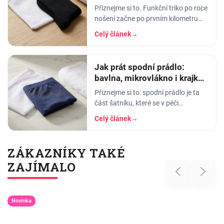
Přiznejme si to. Funkční triko po roce
nošení začne po prvním kilometru
smrdět tak, že ho radši věšíte na
Celý článek
→
balkon než do skříně. Termoprádlo…
Jak prát spodní prádlo:
bavlna, mikrovlákno i krajka,
aby vydrželo
Přiznejme si to: spodní prádlo je ta
část šatníku, které se v péči
věnujeme nejmíň. Hodíme ho do
Celý článek
→
pračky se vším ostatním, dáme
šedesátku, ať je to
ZÁKAZNÍKY TAKÉ
ZAJÍMALO
Previous
Next
Novinka