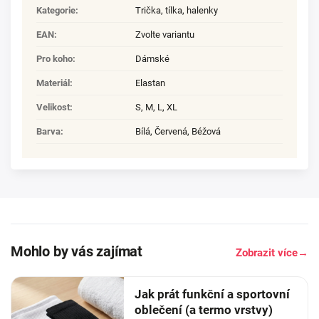
Kategorie
:
Trička, tílka, halenky
EAN
:
Zvolte variantu
Pro koho
:
Dámské
Materiál
:
Elastan
Velikost
:
S
,
M
,
L
,
XL
Barva
:
Bílá, Červená, Béžová
Mohlo by vás zajímat
Zobrazit více
→
Jak prát funkční a sportovní
oblečení (a termo vrstvy)