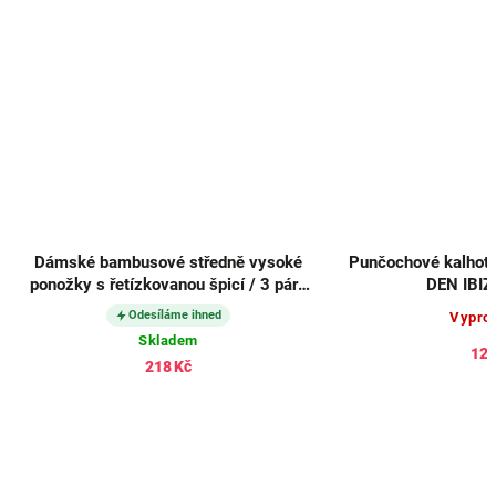
Dámské bambusové středně vysoké
Punčochové kalhoty
ponožky s řetízkovanou špicí / 3 páry
DEN IBIZ
36942
Odesíláme ihned
Vypro
Skladem
125
218 Kč