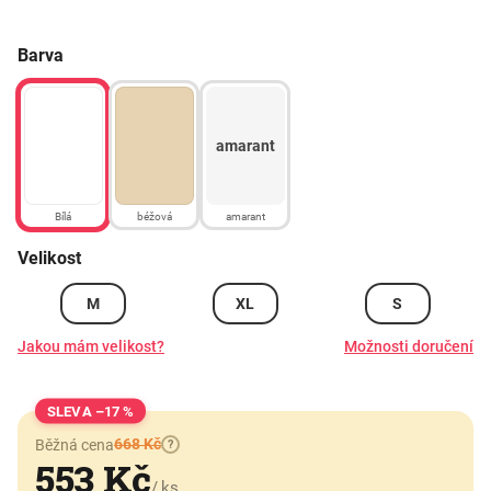
Barva
amarant
Bílá
béžová
amarant
Velikost
M
XL
S
Jakou mám velikost?
Možnosti doručení
–17 %
668 Kč
Běžná cena
?
553 Kč
/ ks