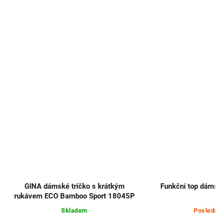
GINA dámské tričko s krátkým
Funkční top dáms
rukávem ECO Bamboo Sport 18045P
Skladem
Posledn