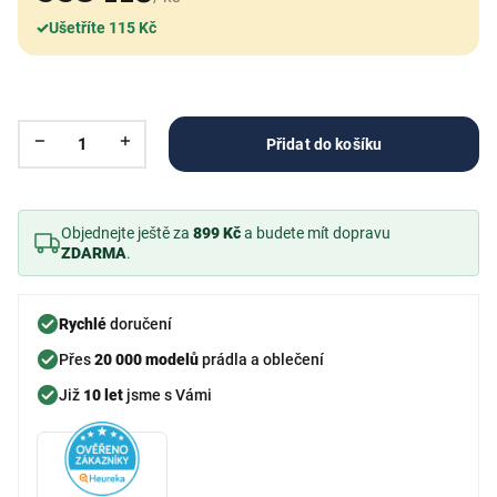
✓
Ušetříte 115 Kč
Přidat do košíku
Objednejte ještě za
899 Kč
a budete mít dopravu
ZDARMA
.
Rychlé
doručení
Přes
20 000 modelů
prádla a oblečení
Již
10 let
jsme s Vámi