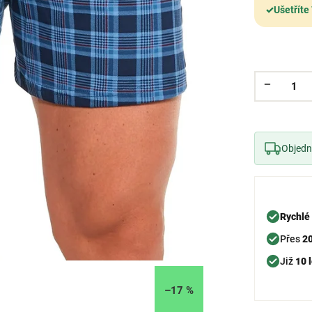
✓
Ušetříte
Objedne
Rychlé
Přes
2
Již
10 l
–17 %