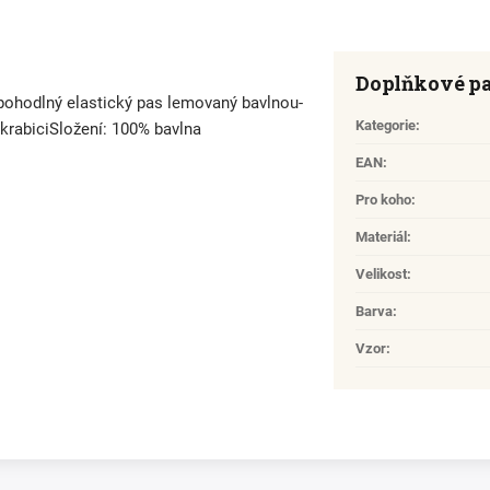
Doplňkové p
 pohodlný elastický pas lemovaný bavlnou-
Kategorie
:
v krabiciSložení: 100% bavlna
EAN
:
Pro koho
:
Materiál
:
Velikost
:
Barva
:
Vzor
: