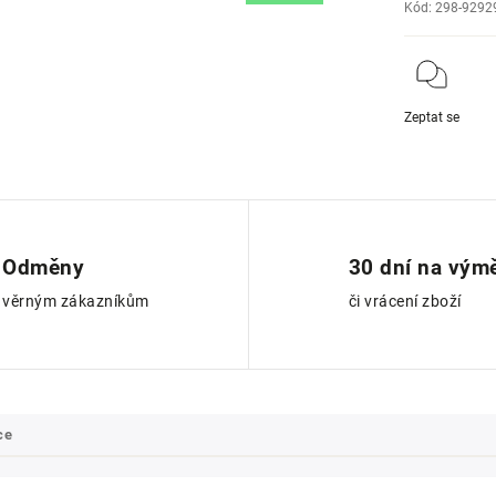
Kód:
298-9292
Zeptat se
Odměny
30 dní na vým
věrným zákazníkům
či vrácení zboží
ce