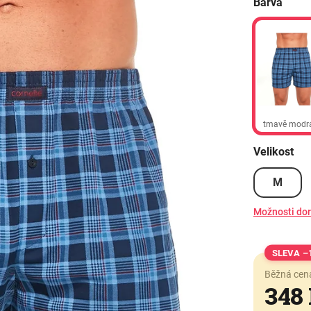
Barva
tmavě modr
Velikost
M
Možnosti do
–
Běžná cen
348