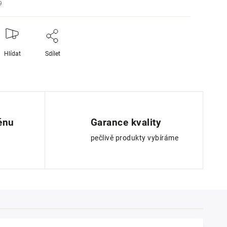
9
Hlídat
Sdílet
ěnu
Garance kvality
pečlivě produkty vybíráme