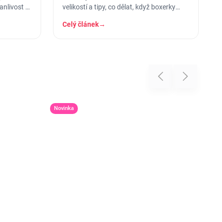
anlivost a
velikostí a tipy, co dělat, když boxerky
tlačí nebo se shrnují.
Celý článek
→
Previous
Next
Novinka