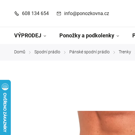
608 134 654
info@ponozkovna.cz
VÝPRODEJ
Ponožky a podkolenky
Domů
Spodní prádlo
Pánské spodní prádlo
Trenky
/
/
/