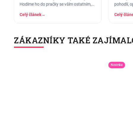
Hodíme ho do pračky se vším ostatním,
pohodlí, o
dáme šedesátku, ať je to
jakou příle
Celý článek
→
Celý člán
ZÁKAZNÍKY TAKÉ ZAJÍMAL
Novinka