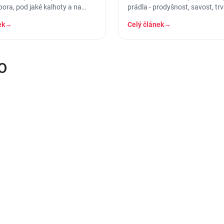
pora, pod jaké kalhoty a na
prádla - prodyšnost, savost, trv
žitost se který hodí.
pro koho se který hodí.
ek
→
Celý článek
→
O