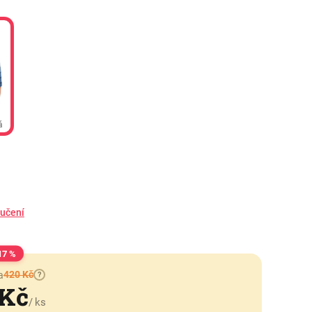
á
ručení
17 %
420 Kč
a
?
 Kč
/ ks