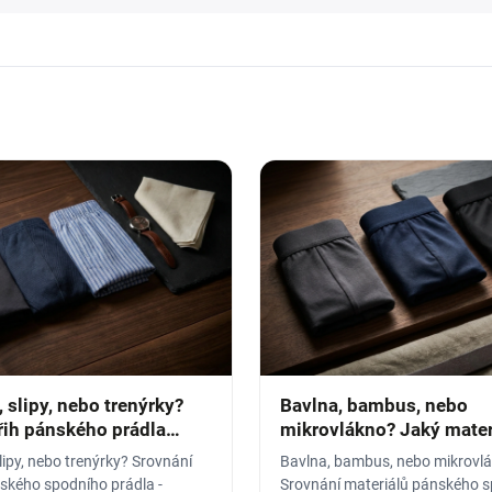
 slipy, nebo trenýrky?
Bavlna, bambus, nebo
řih pánského prádla
mikrovlákno? Jaký mater
pánského prádla vybrat
lipy, nebo trenýrky? Srovnání
Bavlna, bambus, nebo mikrovl
nského spodního prádla -
Srovnání materiálů pánského 