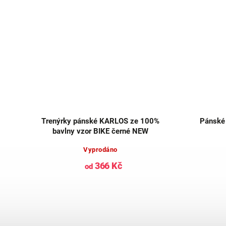
ěné
Trenýrky pánské KARLOS ze 100%
Pánské 
bavlny vzor BIKE černé NEW
Vyprodáno
366 Kč
od