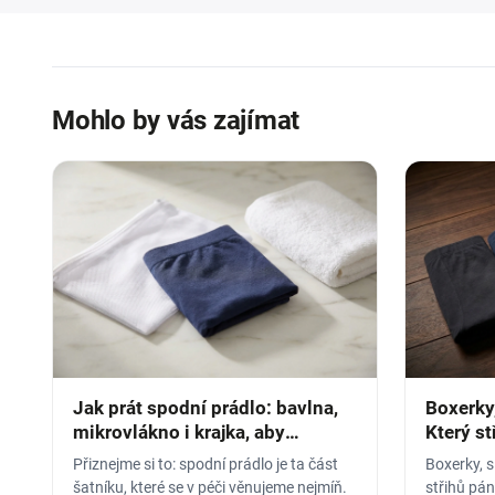
Mohlo by vás zajímat
Jak prát spodní prádlo: bavlna,
Boxerky,
mikrovlákno i krajka, aby
Který st
vydrželo
vybrat
Přiznejme si to: spodní prádlo je ta část
Boxerky, s
šatníku, které se v péči věnujeme nejmíň.
střihů pá