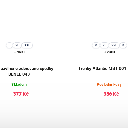
L
XL
XXL
M
XL
XXL
S
+ další
+ další
bavlněné žebrované spodky
Trenky Atlantic MBT-001
BENEL 043
Skladem
Poslední kusy
377 Kč
386 Kč