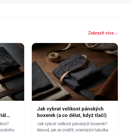
Zobrazit více
→
Jak vybrat velikost pánských
iál
boxerek (a co dělat, když tlačí)
ákno?
Jak vybrat velikost pánských boxerek?
spodního
Návod, jak se změřit, orientační tabulka