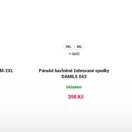
3XL
4XL
+ další
 M-2XL
Pánské bavlněné žebrované spodky
DAMILS 043
Skladem
398 Kč