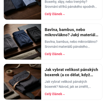
pánského prádla vybrat
Boxerky, slipy, nebo trenýrky?
Srovnání střihů pánského spodního
prádla - pohodlí, opora, pod jaké
Celý článek
→
kalhoty a na jakou příležitost se
který hodí.
Bavlna, bambus, nebo
mikrovlákno? Jaký materiál
pánského prádla vybrat
Bavlna, bambus, nebo mikrovlákno?
Srovnání materiálů pánského
spodního prádla - prodyšnost,
Celý článek
→
savost, trvanlivost a pro koho se
který hodí.
Jak vybrat velikost pánských
boxerek (a co dělat, když
tlačí)
Jak vybrat velikost pánských
boxerek? Návod, jak se změřit,
orientační tabulka velikostí a tipy, co
Celý článek
→
dělat, když boxerky tlačí nebo se
shrnují.