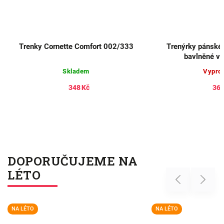
Trenky Cornette Comfort 002/333
Trenýrky pánsk
bavlněné vz
Skladem
Vypro
348 Kč
366
DOPORUČUJEME NA
LÉTO
Previous
Next
NA LÉTO
NA LÉTO