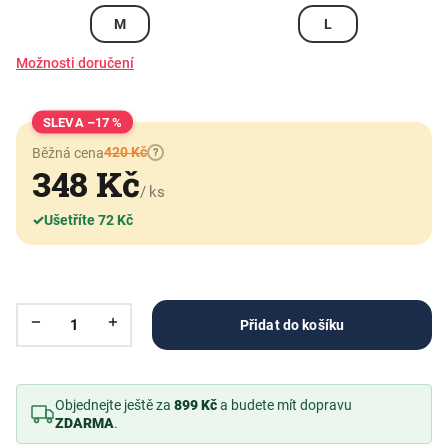
M
L
Možnosti doručení
–17 %
420 Kč
Běžná cena
?
348 Kč
/ ks
✓
Ušetříte 72 Kč
Přidat do košíku
Objednejte ještě za
899 Kč
a budete mít dopravu
ZDARMA
.