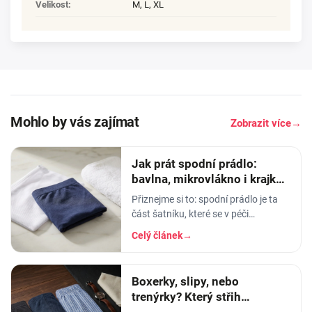
Velikost
:
M
,
L
,
XL
Mohlo by vás zajímat
Zobrazit více
→
Jak prát spodní prádlo:
bavlna, mikrovlákno i krajka,
aby vydrželo
Přiznejme si to: spodní prádlo je ta
část šatníku, které se v péči
věnujeme nejmíň. Hodíme ho do
Celý článek
→
pračky se vším ostatním, dáme
šedesátku, ať je to
Boxerky, slipy, nebo
trenýrky? Který střih