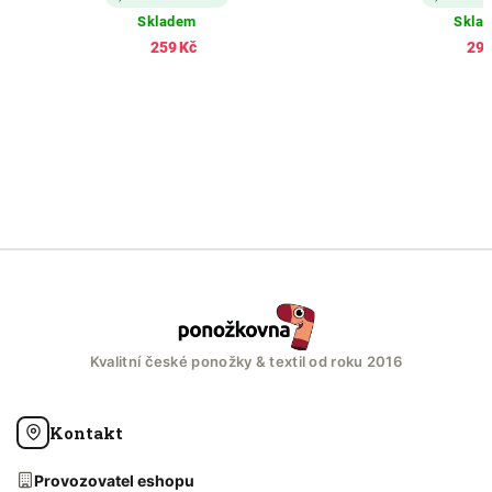
Skladem
Skla
259 Kč
298
Kvalitní české ponožky & textil od roku 2016
Kontakt
Provozovatel eshopu