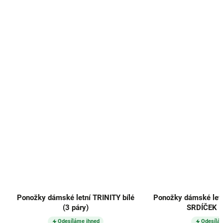
Ponožky dámské letní TRINITY bílé
Ponožky dámské letn
(3 páry)
SRDÍČEK 2 
Odesíláme ihned
Odesílá