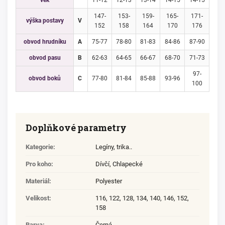
věk
11-12
12-13
13-14
14-15
14-15
147-
153-
159-
165-
171-
výška postavy
V
152
158
164
170
176
obvod hrudníku
A
75-77
78-80
81-83
84-86
87-90
obvod pasu
B
62-63
64-65
66-67
68-70
71-73
97-
obvod boků
C
77-80
81-84
85-88
93-96
100
Doplňkové parametry
Kategorie
:
Legíny, trika..
Pro koho
:
Dívčí
,
Chlapecké
Materiál
:
Polyester
Velikost
:
116
,
122
,
128
,
134
,
140
,
146
,
152
,
158
Barva
:
Černá