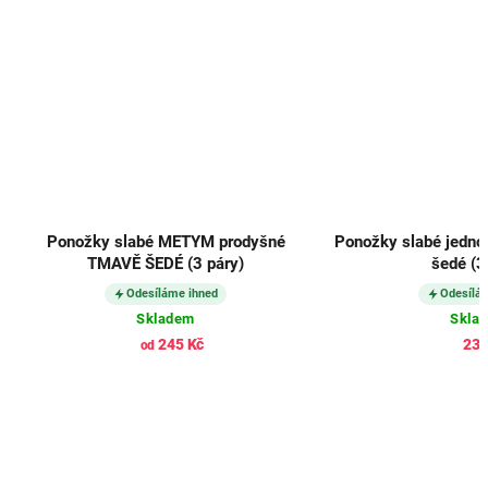
Ponožky slabé METYM prodyšné
Ponožky slabé jedno
TMAVĚ ŠEDÉ (3 páry)
šedé (3
Odesíláme ihned
Odesílá
Skladem
Skla
245 Kč
232
od