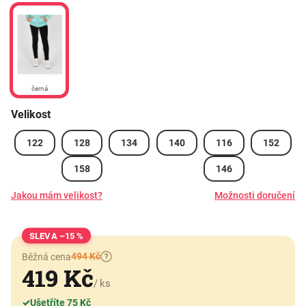
černá
Velikost
122
128
134
140
116
152
158
146
Jakou mám velikost?
Možnosti doručení
–15 %
494 Kč
Běžná cena
?
419 Kč
/ ks
✓
Ušetříte 75 Kč