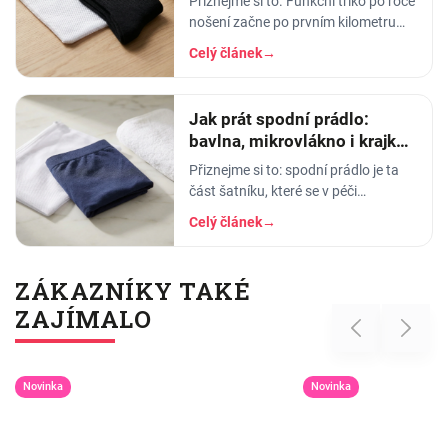
Přiznejme si to. Funkční triko po roce
nošení začne po prvním kilometru
smrdět tak, že ho radši věšíte na
Celý článek
→
balkon než do skříně. Termoprádlo…
Jak prát spodní prádlo:
bavlna, mikrovlákno i krajka,
aby vydrželo
Přiznejme si to: spodní prádlo je ta
část šatníku, které se v péči
věnujeme nejmíň. Hodíme ho do
Celý článek
→
pračky se vším ostatním, dáme
šedesátku, ať je to
ZÁKAZNÍKY TAKÉ
ZAJÍMALO
Previous
Next
Novinka
Novinka