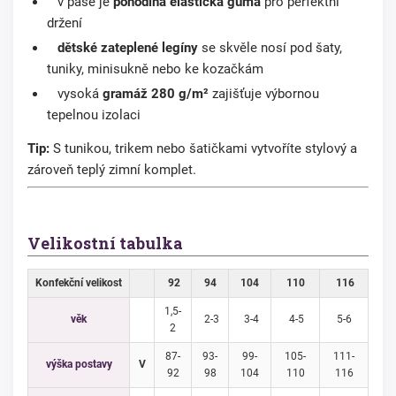
v pase je
pohodlná elastická guma
pro perfektní
držení
dětské zateplené legíny
se skvěle nosí pod šaty,
tuniky, minisukně nebo ke kozačkám
vysoká
gramáž 280 g/m²
zajišťuje výbornou
tepelnou izolaci
Tip:
S tunikou, trikem nebo šatičkami vytvoříte stylový a
zároveň teplý zimní komplet.
Velikostní tabulka
Konfekční velikost
92
94
104
110
116
1,5-
věk
2-3
3-4
4-5
5-6
2
87-
93-
99-
105-
111-
výška postavy
V
92
98
104
110
116