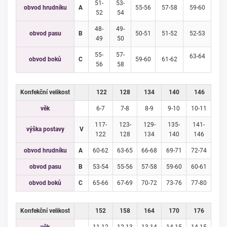
51-
53-
obvod hrudníku
A
55-56
57-58
59-60
52
54
48-
49-
obvod pasu
B
50-51
51-52
52-53
49
50
55-
57-
63-64
obvod boků
C
59-60
61-62
56
58
Konfekční velikost
122
128
134
140
146
věk
6-7
7-8
8-9
9-10
10-11
117-
123-
129-
135-
141-
výška postavy
V
122
128
134
140
146
obvod hrudníku
A
60-62
63-65
66-68
69-71
72-74
obvod pasu
B
53-54
55-56
57-58
59-60
60-61
obvod boků
C
65-66
67-69
70-72
73-76
77-80
Konfekční velikost
152
158
164
170
176