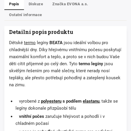
Popis
Diskuze
Značka
EVONA a.s.
Ostatní informace
Detailní popis produktu
Dětské
termo
legíny
BEATA
jsou ideální volbou pro
chladnější dny. Díky hřejivému vnitřnímu počesu poskytují
maximální komfort a teplo, a proto se v nich budou Vaše
děti cítit příjemně po celý den. Tyto
termo legíny
jsou
skvělým řešením pro malé slečny, které nerady nosí
tepláky, ale přesto potřebují pohodlný a zateplený kousek
na zimu.
vyrobené z
polyesteru
s podílem
elastanu
, takže se
legíny dokonale přizpůsobí tělu
vnitřní počes
zaručuje hřejivost a pohodlí i v
chladném počasí