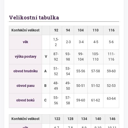
Velikostní tabulka
Konfekční velikost
92
94
104
110
116
1,5-
věk
2-3
3-4
4-5
5-6
2
87-
93-
99-
105-
111-
výška postavy
V
92
98
104
110
116
51-
53-
obvod hrudníku
A
55-56
57-58
59-60
52
54
48-
49-
obvod pasu
B
50-51
51-52
52-53
49
50
55-
57-
63-64
obvod boků
C
59-60
61-62
56
58
Konfekční velikost
122
128
134
140
146