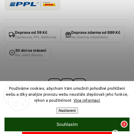
Doprava od 59 Kč
Doprava zdarma od 899 Kč
Zásilkovna, PPL, Balíkovna
Na všechny objednávky
30 dní na vrácení
Bez udání důvodu
Používáme cookies, abychom Vám umožnili pohodlné prohlížení
webu a díky analýze provozu webu neustále zlepšovali jeho funkce,
výkon a použitelnost.
Více informací
Nastavení
© 2026
PONOŽKOVNA
· Všechna práva vyhrazena ·
Nastavení cookies
Souhlasím