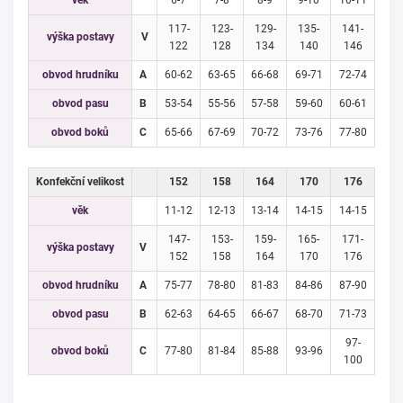
věk
6-7
7-8
8-9
9-10
10-11
117-
123-
129-
135-
141-
výška postavy
V
122
128
134
140
146
obvod hrudníku
A
60-62
63-65
66-68
69-71
72-74
obvod pasu
B
53-54
55-56
57-58
59-60
60-61
obvod boků
C
65-66
67-69
70-72
73-76
77-80
Konfekční velikost
152
158
164
170
176
věk
11-12
12-13
13-14
14-15
14-15
147-
153-
159-
165-
171-
výška postavy
V
152
158
164
170
176
obvod hrudníku
A
75-77
78-80
81-83
84-86
87-90
obvod pasu
B
62-63
64-65
66-67
68-70
71-73
97-
obvod boků
C
77-80
81-84
85-88
93-96
100