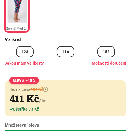
Zelená | Modrá | Růžová
Velikost
128
116
152
Jakou mám velikost?
Možnosti doručení
–15 %
484 Kč
Běžná cena
?
411 Kč
/ ks
✓
Ušetříte 73 Kč
Množstevní sleva