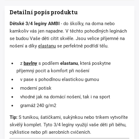
Detailní popis produktu
Dětské
3/4
legíny
AMBI
- do školky, na doma nebo
kamkoliv vás jen napadne. V těchto pohodlných legínách
se budou Vaše děti cítit skvěle. Jsou velice příjemné na
nošení a díky
elastanu
se perfektně podřídí tělu.
z
bavlny
s podílem
elastanu
, která poskytne
příjemný pocit a komfort při nošení
v pase s pohodlnou elastickou gumou
moderní potisk
vhodné jak na domácí nošení, tak i na sport
gramáž 240 g/m2
Tip:
S tunikou, šatičkami, sukýnkou nebo trikem vytvoříte
skvělý komplet. Tyto 3/4 legíny využijí vaše děti při běhu,
cyklistice nebo při aerobních cvičeních.