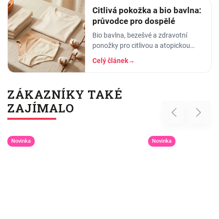
Citlivá pokožka a bio bavlna:
průvodce pro dospělé
Bio bavlna, bezešvé a zdravotní
ponožky pro citlivou a atopickou
pokožku dospělých. Co znamenají
Celý článek
→
GOTS a OEKO-TEX a na co si dát
pozor u oblečení.
ZÁKAZNÍKY TAKÉ
ZAJÍMALO
Previous
Next
Novinka
Novinka