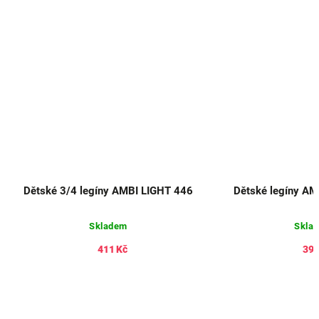
Dětské 3/4 legíny AMBI LIGHT 446
Dětské legíny A
Skladem
Skla
411 Kč
398