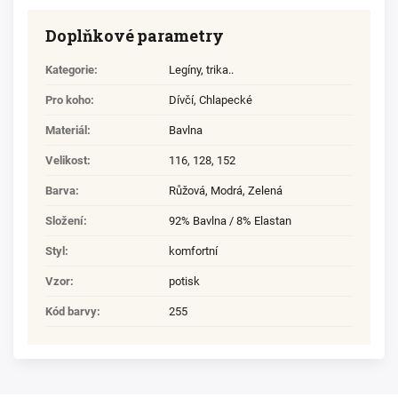
Doplňkové parametry
Kategorie
:
Legíny, trika..
Pro koho
:
Dívčí
,
Chlapecké
Materiál
:
Bavlna
Velikost
:
116
,
128
,
152
Barva
:
Růžová, Modrá, Zelená
Složení
:
92% Bavlna / 8% Elastan
Styl
:
komfortní
Vzor
:
potisk
Kód barvy
:
255