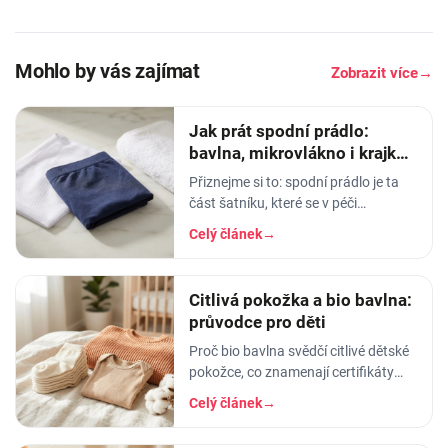
Mohlo by vás zajímat
Zobrazit více
→
Jak prát spodní prádlo:
bavlna, mikrovlákno i krajka,
aby vydrželo
Přiznejme si to: spodní prádlo je ta
část šatníku, které se v péči
věnujeme nejmíň. Hodíme ho do
Celý článek
→
pračky se vším ostatním, dáme
šedesátku, ať je to
Citlivá pokožka a bio bavlna:
průvodce pro děti
Proč bio bavlna svědčí citlivé dětské
pokožce, co znamenají certifikáty
GOTS a OEKO-TEX a jak oblékat a
Celý článek
→
prát oblečení dětem s atopickou
pokožkou.