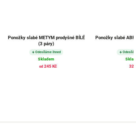
Ponožky slabé METYM prodyšné BÍLÉ
Ponožky slabé ABRA
(3 páry)
Odesíláme ihned
Odesílá
Skladem
Skla
245 Kč
326
od