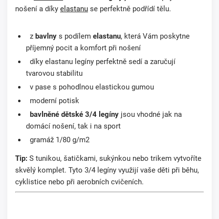
nošení a díky
elastanu
se perfektně podřídí tělu.
z
bavlny
s podílem
elastanu
, která Vám poskytne
příjemný pocit a komfort při nošení
díky elastanu legíny perfektně sedí a zaručují
tvarovou stabilitu
v pase s pohodlnou elastickou gumou
moderní potisk
bavlněné dětské 3/4 legíny
jsou vhodné jak na
domácí nošení, tak i na sport
gramáž 1/80 g/m2
Tip:
S tunikou, šatičkami, sukýnkou nebo trikem vytvoříte
skvělý komplet. Tyto 3/4 legíny využijí vaše děti při běhu,
cyklistice nebo při aerobních cvičeních.