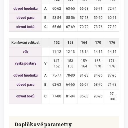
obvod hrudníku
A
60-62
63-65
66-68
69-71
72-74
obvod pasu
B
53-54
55-56
57-58
59-60
60-61
obvod boků
C
65-66
67-69
70-72
73-76
77-80
Konfekční velikost
152
158
164
170
176
věk
11-12
12-13
13-14
14-15
14-15
147-
153-
159-
165-
171-
výška postavy
V
152
158
164
170
176
obvod hrudníku
A
75-77
78-80
81-83
84-86
87-90
obvod pasu
B
62-63
64-65
66-67
68-70
71-73
97-
obvod boků
C
77-80
81-84
85-88
93-96
100
Doplňkové parametry