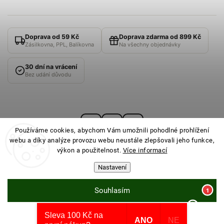
Doprava od 59 Kč
Doprava zdarma od 899 Kč
Zásilkovna, PPL, Balíkovna
Na všechny objednávky
30 dní na vrácení
Bez udání důvodu
Používáme cookies, abychom Vám umožnili pohodlné prohlížení
webu a díky analýze provozu webu neustále zlepšovali jeho funkce,
výkon a použitelnost.
Více informací
Nastavení
© 2026
PONOŽKOVNA
· Všechna práva vyhrazena ·
Nastavení cookies
Souhlasím
Sleva 100 Kč na
Odmítnout
Vytvořil Shoptet
ANO
NE