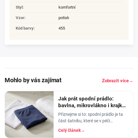
Styl
:
komfortní
Vzor
:
potisk
Kód barvy
:
455
Mohlo by vás zajímat
Zobrazit více
→
Jak prát spodní prádlo:
bavlna, mikrovlákno i krajka,
aby vydrželo
Přiznejme si to: spodní prádlo je ta
část šatníku, které se v péči
věnujeme nejmíň. Hodíme ho do
Celý článek
→
pračky se vším ostatním, dáme