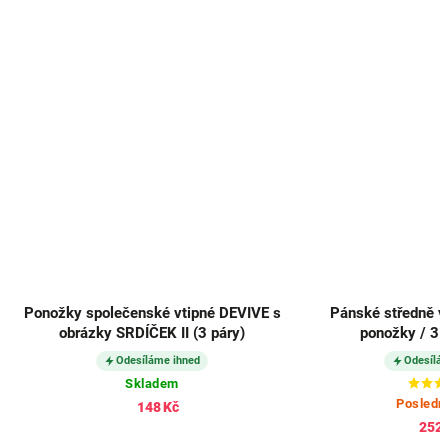
Ponožky společenské vtipné DEVIVE s
Pánské středně v
obrázky SRDÍČEK II (3 páry)
ponožky / 3 
Odesíláme ihned
Odesílá
Skladem
Posledn
148 Kč
252 