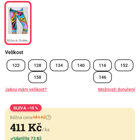
Růžová | Světle modrá
Velikost
122
128
134
140
116
152
158
146
Jakou mám velikost?
Možnosti doručení
–15 %
484 Kč
Běžná cena
?
411 Kč
/ ks
✓
Ušetříte 73 Kč