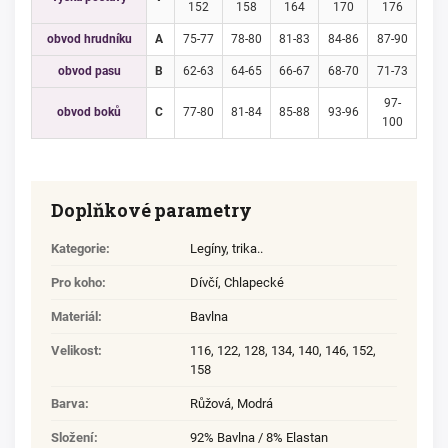
152
158
164
170
176
obvod hrudníku
A
75-77
78-80
81-83
84-86
87-90
obvod pasu
B
62-63
64-65
66-67
68-70
71-73
97-
obvod boků
C
77-80
81-84
85-88
93-96
100
Doplňkové parametry
Kategorie
:
Legíny, trika..
Pro koho
:
Dívčí
,
Chlapecké
Materiál
:
Bavlna
Velikost
:
116
,
122
,
128
,
134
,
140
,
146
,
152
,
158
Barva
:
Růžová, Modrá
Složení
:
92% Bavlna / 8% Elastan