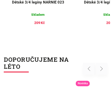
Dětské 3/4 legíny NARNIE 023
Dětské 3/4 legí
Skladem
Skla
209 Kč
209
DOPORUČUJEME NA
LÉTO
Previous
Next
Novinka