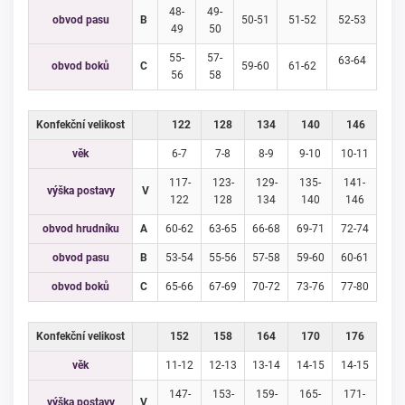
48-
49-
obvod pasu
B
50-51
51-52
52-53
49
50
55-
57-
63-64
obvod boků
C
59-60
61-62
56
58
Konfekční velikost
122
128
134
140
146
věk
6-7
7-8
8-9
9-10
10-11
117-
123-
129-
135-
141-
výška postavy
V
122
128
134
140
146
obvod hrudníku
A
60-62
63-65
66-68
69-71
72-74
obvod pasu
B
53-54
55-56
57-58
59-60
60-61
obvod boků
C
65-66
67-69
70-72
73-76
77-80
Konfekční velikost
152
158
164
170
176
věk
11-12
12-13
13-14
14-15
14-15
147-
153-
159-
165-
171-
výška postavy
V