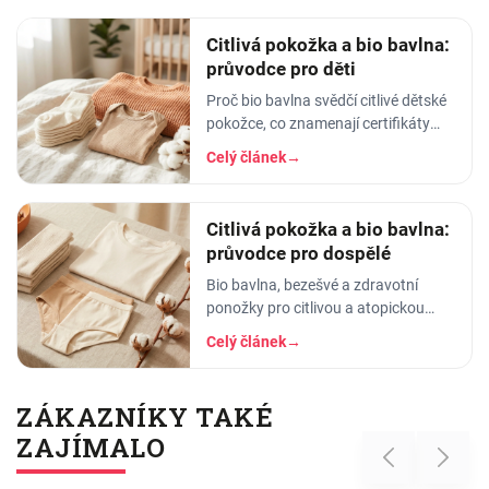
šedesátku, ať je to
Citlivá pokožka a bio bavlna:
průvodce pro děti
Proč bio bavlna svědčí citlivé dětské
pokožce, co znamenají certifikáty
GOTS a OEKO-TEX a jak oblékat a
Celý článek
→
prát oblečení dětem s atopickou
pokožkou.
Citlivá pokožka a bio bavlna:
průvodce pro dospělé
Bio bavlna, bezešvé a zdravotní
ponožky pro citlivou a atopickou
pokožku dospělých. Co znamenají
Celý článek
→
GOTS a OEKO-TEX a na co si dát
pozor u oblečení.
ZÁKAZNÍKY TAKÉ
ZAJÍMALO
Previous
Next