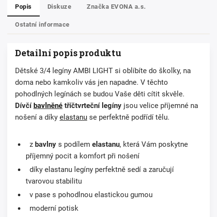
Popis
Diskuze
Značka
EVONA a.s.
Ostatní informace
Detailní popis produktu
Dětské
3/4
legíny
AMBI LIGHT
si oblíbíte do školky, na
doma nebo kamkoliv vás jen napadne. V těchto
pohodlných legínách se budou Vaše děti cítit skvěle.
Dívčí
bavlněné
tříčtvrteční legíny
jsou velice příjemné na
nošení a díky
elastanu
se perfektně podřídí tělu.
z
bavlny
s podílem
elastanu
, která Vám poskytne
příjemný pocit a komfort při nošení
díky elastanu legíny perfektně sedí a zaručují
tvarovou stabilitu
v pase s pohodlnou elastickou gumou
moderní potisk