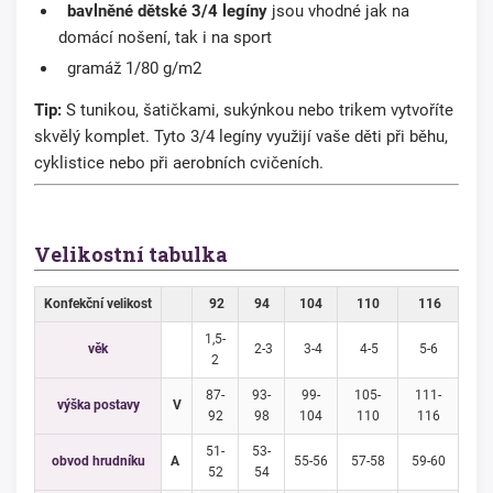
bavlněné dětské 3/4 legíny
jsou vhodné jak na
domácí nošení, tak i na sport
gramáž 1/80 g/m2
Tip:
S tunikou, šatičkami, sukýnkou nebo trikem vytvoříte
skvělý komplet. Tyto 3/4 legíny využijí vaše děti při běhu,
cyklistice nebo při aerobních cvičeních.
Velikostní tabulka
Konfekční velikost
92
94
104
110
116
1,5-
věk
2-3
3-4
4-5
5-6
2
87-
93-
99-
105-
111-
výška postavy
V
92
98
104
110
116
51-
53-
obvod hrudníku
A
55-56
57-58
59-60
52
54