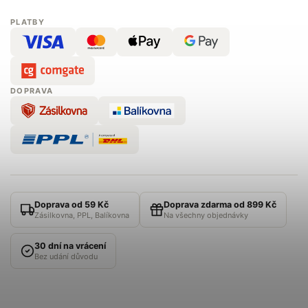
PLATBY
DOPRAVA
Doprava od 59 Kč
Doprava zdarma od 899 Kč
Zásilkovna, PPL, Balíkovna
Na všechny objednávky
30 dní na vrácení
Bez udání důvodu