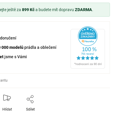
jte ještě za
899 Kč
a budete mít dopravu
ZDARMA
.
doručení
0 000 modelů
prádla a oblečení
et
jsme s Vámi
iantu
Hlídat
Sdílet