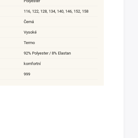
Polyester
116
,
122
,
128
,
134
,
140
,
146
,
152
,
158
Černá
Vysoké
Termo
92% Polyester / 8% Elastan
komfortní
999