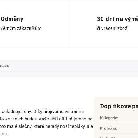
Odměny
30 dní na vým
věrným zákazníkům
či vrácení zboží
rmace
Doplňkové p
 chladnější dny. Díky hřejivému vnitřnímu
Kategorie
:
o se v nich budou Vaše děti cítit příjemně po
o malé slečny, které nerady nosí tepláky, ale
Pro koho
:
imu.