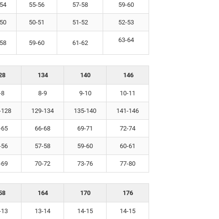
54
55-56
57-58
59-60
50
50-51
51-52
52-53
63-64
58
59-60
61-62
28
134
140
146
-8
8-9
9-10
10-11
-128
129-134
135-140
141-146
-65
66-68
69-71
72-74
-56
57-58
59-60
60-61
-69
70-72
73-76
77-80
58
164
170
176
-13
13-14
14-15
14-15