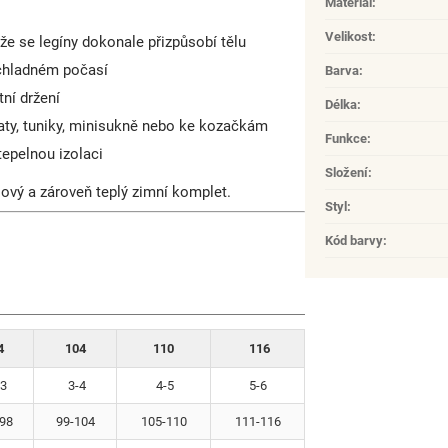
Materiál
:
Velikost
:
kže se legíny dokonale přizpůsobí tělu
 chladném počasí
Barva
:
tní držení
Délka
:
aty, tuniky, minisukně nebo ke kozačkám
Funkce
:
tepelnou izolaci
Složení
:
lový a zároveň teplý zimní komplet.
Styl
:
Kód barvy
:
4
104
110
116
3
3-4
4-5
5-6
98
99-104
105-110
111-116