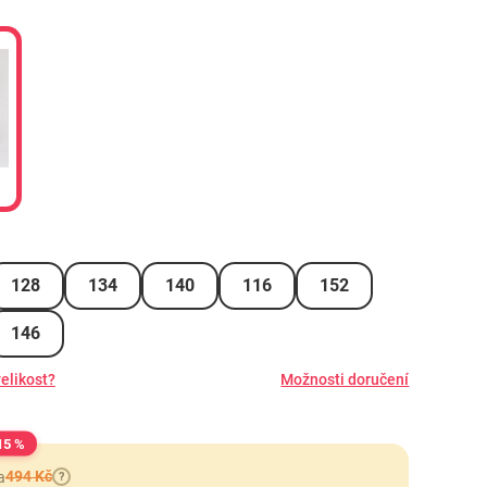
128
134
140
116
152
146
elikost?
Možnosti doručení
15 %
494 Kč
a
?