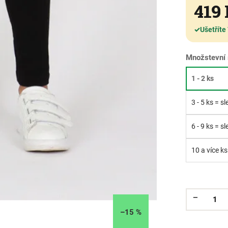
419
✓
Ušetříte
Množstevní 
1 - 2 ks
3 - 5 ks = s
6 - 9 ks = s
10 a více ks
–15 %