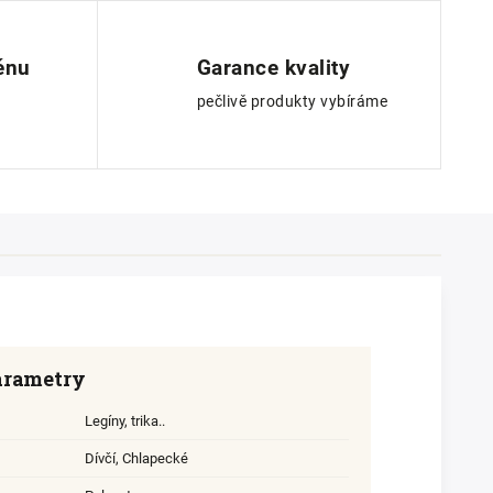
ěnu
Garance kvality
pečlivě produkty vybíráme
arametry
Legíny, trika..
Dívčí
,
Chlapecké