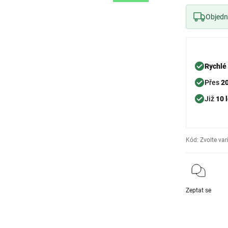
Objedne
Rychlé
Přes
2
Již
10 l
Kód:
Zvolte var
Zeptat se