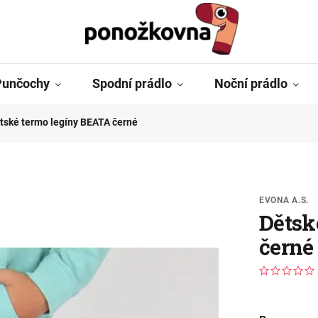
Punčochy
Spodní prádlo
Noční prádlo
tské termo legíny BEATA černé
EVONA A.S.
Dětsk
černé