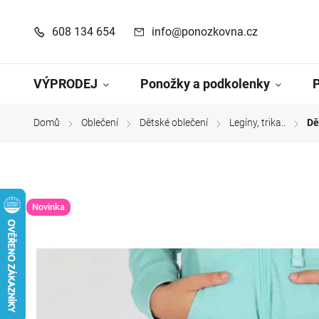
608 134 654
info@ponozkovna.cz
VÝPRODEJ
Ponožky a podkolenky
Domů
Oblečení
Dětské oblečení
Legíny, trika..
Dě
/
/
/
/
Novinka