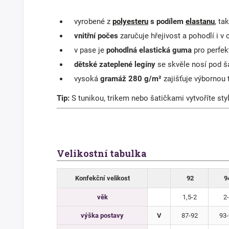
vyrobené z
polyesteru
s podílem
elastanu
, ta
vnitřní počes
zaručuje hřejivost a pohodlí i v
v pase je
pohodlná elastická guma
pro perfek
dětské zateplené legíny
se skvěle nosí pod š
vysoká
gramáž 280 g/m²
zajišťuje výbornou 
Tip:
S tunikou, trikem nebo šatičkami vytvoříte sty
Velikostní tabulka
Konfekční velikost
92
9
věk
1,5-2
2-
výška postavy
V
87-92
93-