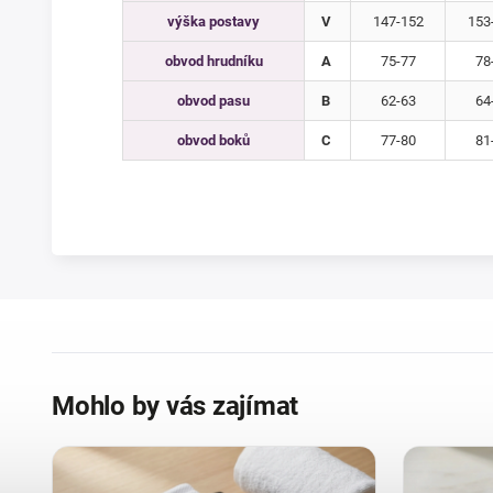
výška postavy
V
147-152
153
obvod hrudníku
A
75-77
78
obvod pasu
B
62-63
64
obvod boků
C
77-80
81
Mohlo by vás zajímat