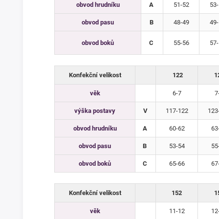
obvod hrudníku
A
51-52
53-
obvod pasu
B
48-49
49-
obvod boků
C
55-56
57-
Konfekční velikost
122
1
věk
6-7
7
výška postavy
V
117-122
123
obvod hrudníku
A
60-62
63
obvod pasu
B
53-54
55
obvod boků
C
65-66
67
Konfekční velikost
152
1
věk
11-12
12