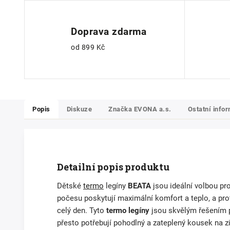
Doprava zdarma
od 899 Kč
Popis
Diskuze
Značka
EVONA a.s.
Ostatní info
Detailní popis produktu
Dětské
termo
legíny
BEATA
jsou ideální volbou pro
počesu poskytují maximální komfort a teplo, a prot
celý den. Tyto
termo legíny
jsou skvělým řešením pr
přesto potřebují pohodlný a zateplený kousek na z