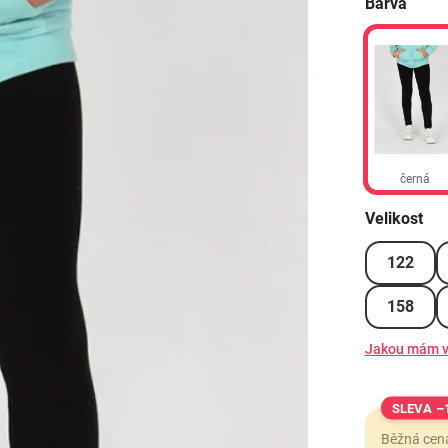
Barva
černá
Velikost
122
158
Jakou mám v
–
Běžná cen