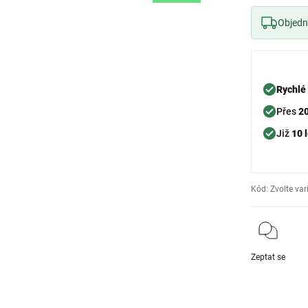
Objedne
Rychlé
Přes
2
Již
10 l
Kód:
Zvolte var
Zeptat se