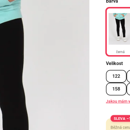
Barva
černá
Velikost
122
158
Jakou mám v
–
Běžná cen