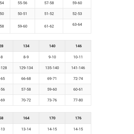
54
55-56
57-58
59-60
50
50-51
51-52
52-53
63-64
58
59-60
61-62
28
134
140
146
-8
8-9
9-10
10-11
-128
129-134
135-140
141-146
-65
66-68
69-71
72-74
-56
57-58
59-60
60-61
-69
70-72
73-76
77-80
58
164
170
176
-13
13-14
14-15
14-15