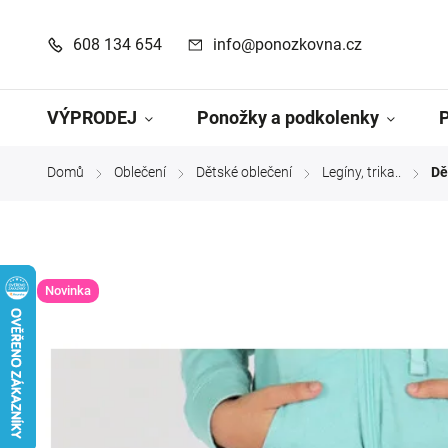
608 134 654
info@ponozkovna.cz
VÝPRODEJ
Ponožky a podkolenky
Domů
Oblečení
Dětské oblečení
Legíny, trika..
Dě
/
/
/
/
Novinka