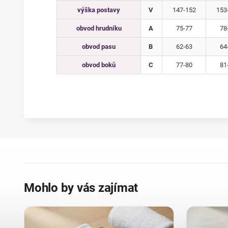
výška postavy
V
147-152
153
obvod hrudníku
A
75-77
78
obvod pasu
B
62-63
64
obvod boků
C
77-80
81
Mohlo by vás zajímat