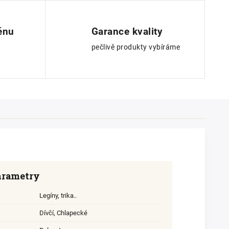
ěnu
Garance kvality
pečlivě produkty vybíráme
arametry
Legíny, trika..
Dívčí
,
Chlapecké