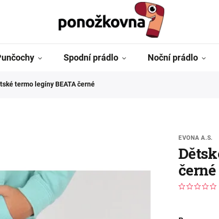
Punčochy
Spodní prádlo
Noční prádlo
tské termo legíny BEATA černé
EVONA A.S.
Dětsk
černé