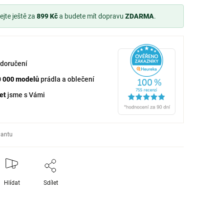
jte ještě za
899 Kč
a budete mít dopravu
ZDARMA
.
doručení
0 000 modelů
prádla a oblečení
et
jsme s Vámi
iantu
Hlídat
Sdílet