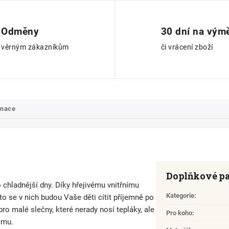
Odměny
30 dní na vým
věrným zákazníkům
či vrácení zboží
rmace
Doplňkové p
 chladnější dny. Díky hřejivému vnitřnímu
Kategorie
:
o se v nich budou Vaše děti cítit příjemně po
o malé slečny, které nerady nosí tepláky, ale
Pro koho
:
imu.