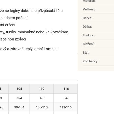
Materiál
:
Velikost
:
kže se legíny dokonale přizpůsobí tělu
 chladném počasí
Barva
:
tní držení
Délka
:
aty, tuniky, minisukně nebo ke kozačkám
Funkce
:
tepelnou izolaci
Složení
:
lový a zároveň teplý zimní komplet.
Styl
:
Kód barvy
:
4
104
110
116
3
3-4
4-5
5-6
98
99-104
105-110
111-116