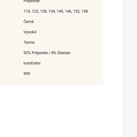
Polyester
116
,
122
,
128
,
134
,
140
,
146
,
152
,
158
Černá
Vysoké
Termo
92% Polyester / 8% Elastan
komfortní
999