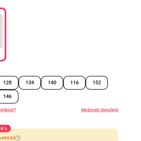
128
134
140
116
152
146
elikost?
Možnosti doručení
15 %
494 Kč
a
?