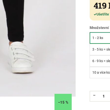
419
✓
Ušetříte
Množstevní 
1 - 2 ks
3 - 5 ks = s
6 - 9 ks = s
10 a více ks
–15 %