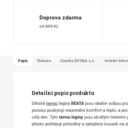
Doprava zdarma
od 899 Kč
Popis
Diskuze
Značka
EVONA a.s.
Ostatní info
Detailní popis produktu
Dětské
termo
legíny
BEATA
jsou ideální volbou pro
počesu poskytují maximální komfort a teplo, a prot
celý den. Tyto
termo legíny
jsou skvělým řešením pr
přesto potřebují pohodlný a zateplený kousek na z