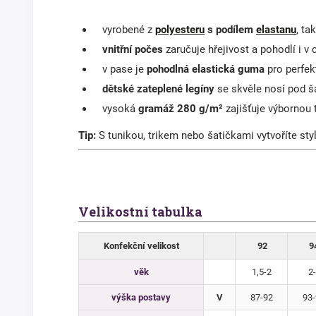
vyrobené z
polyesteru
s podílem
elastanu
, ta
vnitřní počes
zaručuje hřejivost a pohodlí i v
v pase je
pohodlná elastická guma
pro perfek
dětské zateplené legíny
se skvěle nosí pod š
vysoká
gramáž 280 g/m²
zajišťuje výbornou 
Tip:
S tunikou, trikem nebo šatičkami vytvoříte sty
Velikostní tabulka
Konfekční velikost
92
9
věk
1,5-2
2-
výška postavy
V
87-92
93-