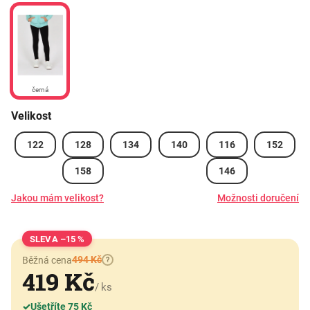
černá
Velikost
122
128
134
140
116
152
158
146
Jakou mám velikost?
Možnosti doručení
–15 %
494 Kč
Běžná cena
?
419 Kč
/ ks
✓
Ušetříte 75 Kč