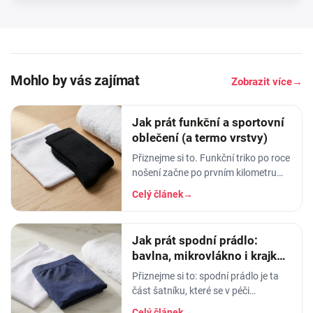
Mohlo by vás zajímat
Zobrazit více
→
Jak prát funkční a sportovní
oblečení (a termo vrstvy)
Přiznejme si to. Funkční triko po roce
nošení začne po prvním kilometru
smrdět tak, že ho radši věšíte na
Celý článek
→
balkon než do skříně. Termoprádlo…
Jak prát spodní prádlo:
bavlna, mikrovlákno i krajka,
aby vydrželo
Přiznejme si to: spodní prádlo je ta
část šatníku, které se v péči
věnujeme nejmíň. Hodíme ho do
Celý článek
→