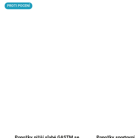
PROTI POCENÍ
Ponožky nižší slabé GASTM se
Ponožky sportovní 