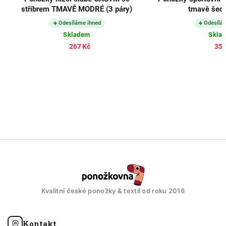
stříbrem TMAVĚ MODRÉ (3 páry)
tmavě šedé
Odesíláme ihned
Odesílá
Skladem
Skla
267 Kč
357
Kvalitní české ponožky & textil od roku 2016
Kontakt