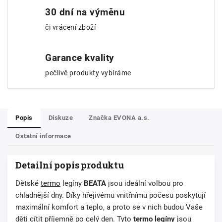
30 dní na výměnu
či vrácení zboží
Garance kvality
pečlivě produkty vybíráme
Popis
Diskuze
Značka
EVONA a.s.
Ostatní informace
Detailní popis produktu
Dětské
termo
legíny
BEATA
jsou ideální volbou pro
chladnější dny. Díky hřejivému vnitřnímu počesu poskytují
maximální komfort a teplo, a proto se v nich budou Vaše
děti cítit příjemně po celý den. Tyto
termo legíny
jsou