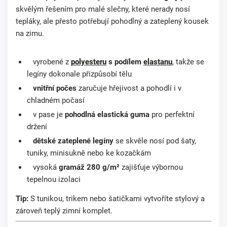
skvělým řešením pro malé slečny, které nerady nosí
tepláky, ale přesto potřebují pohodlný a zateplený kousek
na zimu.
vyrobené z
polyesteru
s podílem
elastanu
, takže se
legíny dokonale přizpůsobí tělu
vnitřní počes
zaručuje hřejivost a pohodlí i v
chladném počasí
v pase je
pohodlná elastická guma
pro perfektní
držení
dětské zateplené legíny
se skvěle nosí pod šaty,
tuniky, minisukně nebo ke kozačkám
vysoká
gramáž 280 g/m²
zajišťuje výbornou
tepelnou izolaci
Tip:
S tunikou, trikem nebo šatičkami vytvoříte stylový a
zároveň teplý zimní komplet.