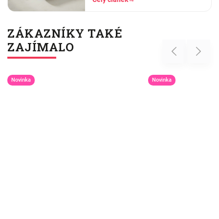
pračky se vším ostatním, dáme
šedesátku, ať je to
ZÁKAZNÍKY TAKÉ
ZAJÍMALO
Previous
Next
Novinka
Novinka