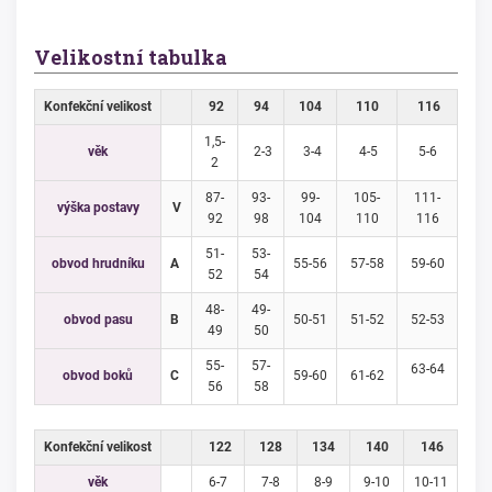
Velikostní tabulka
Konfekční velikost
92
94
104
110
116
1,5-
věk
2-3
3-4
4-5
5-6
2
87-
93-
99-
105-
111-
výška postavy
V
92
98
104
110
116
51-
53-
obvod hrudníku
A
55-56
57-58
59-60
52
54
48-
49-
obvod pasu
B
50-51
51-52
52-53
49
50
55-
57-
63-64
obvod boků
C
59-60
61-62
56
58
Konfekční velikost
122
128
134
140
146
věk
6-7
7-8
8-9
9-10
10-11