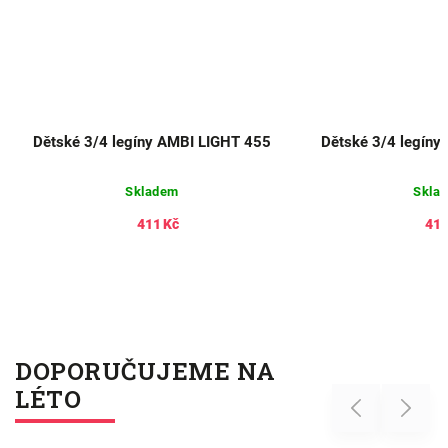
Dětské 3/4 legíny AMBI LIGHT 455
Dětské 3/4 legíny
Skladem
Skla
411 Kč
411
DOPORUČUJEME NA
LÉTO
Previous
Next