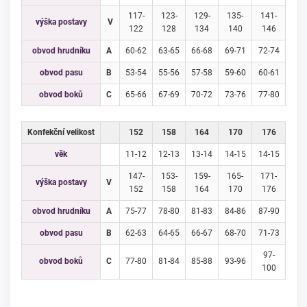
117-
123-
129-
135-
141-
výška postavy
V
122
128
134
140
146
obvod hrudníku
A
60-62
63-65
66-68
69-71
72-74
obvod pasu
B
53-54
55-56
57-58
59-60
60-61
obvod boků
C
65-66
67-69
70-72
73-76
77-80
Konfekční velikost
152
158
164
170
176
věk
11-12
12-13
13-14
14-15
14-15
147-
153-
159-
165-
171-
výška postavy
V
152
158
164
170
176
obvod hrudníku
A
75-77
78-80
81-83
84-86
87-90
obvod pasu
B
62-63
64-65
66-67
68-70
71-73
97-
obvod boků
C
77-80
81-84
85-88
93-96
100