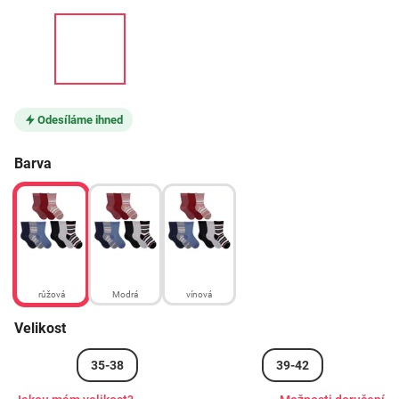
Odesíláme ihned
Barva
růžová
Modrá
vínová
Velikost
35-38
39-42