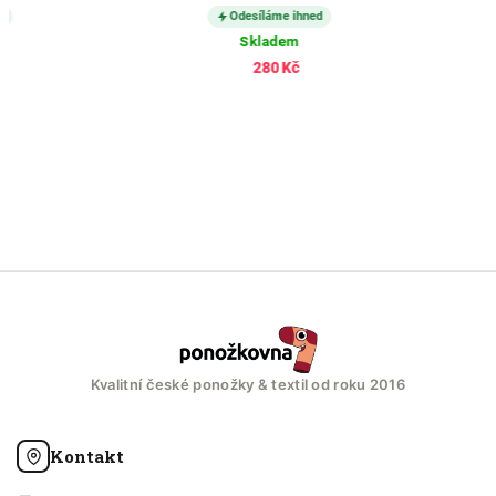
Odesíláme ihned
Odesílá
Skladem
Skla
280 Kč
200
Kvalitní české ponožky & textil od roku 2016
Kontakt