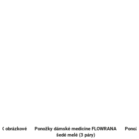
Ponožky dámské medicine FLOWRANA
Ponožky extra nízk
šedé melé (3 páry)
bílé (3