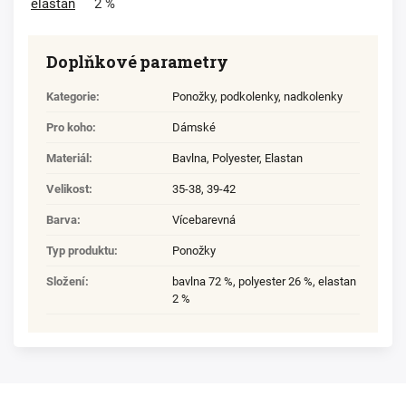
elastan
2 %
Doplňkové parametry
Kategorie
:
Ponožky, podkolenky, nadkolenky
Pro koho
:
Dámské
Materiál
:
Bavlna
,
Polyester
,
Elastan
Velikost
:
35-38
,
39-42
Barva
:
Vícebarevná
Typ produktu
:
Ponožky
Složení
:
bavlna 72 %, polyester 26 %, elastan
2 %