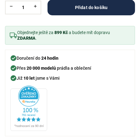
Přidat do košíku
Objednejte ještě za
899 Kč
a budete mít dopravu
ZDARMA
.
Doručení do
24 hodin
Přes
20 000 modelů
prádla a oblečení
Již
10 let
jsme s Vámi