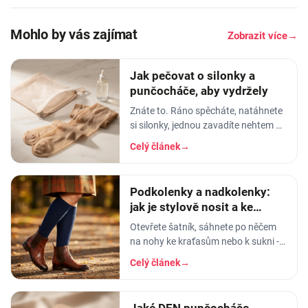
Mohlo by vás zajímat
Zobrazit více
→
Jak pečovat o silonky a
punčocháče, aby vydržely
Znáte to. Ráno spěcháte, natáhnete
si silonky, jednou zavadíte nehtem o
lem - a než dojdete ke dveřím, máte
Celý článek
→
na lýtku oko velké jak dálnice. Nebo
horší
Podkolenky a nadkolenky:
jak je stylově nosit a ke
kterým botám
Otevřete šatník, sáhnete po něčem
na nohy ke kraťasům nebo k sukni -
a najednou si nejste jistí, jestli to, co
Celý článek
→
držíte v ruce, jsou podkolenky, nebo
Jaké DEN punčocháče