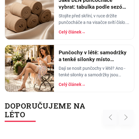
vybrat: tabulka podle sezóny
i příležitosti
Stojíte před skříní, v ruce držíte
punčocháče a na visačce svítí číslo.
20. Nebo 40. Nebo 120. A vy nemáte
Celý článek
→
tušení, co to znamená a jestli to dnes
ráno
Punčochy v létě: samodržky
a tenké silonky místo
punčocháčů
Dají se nosit punčochy v létě? Ano -
tenké silonky a samodržky jsou
vzdušné a chladivé. Vysvětlíme DEN
Celý článek
→
a poradíme, jak vybrat letní
punčochy.
DOPORUČUJEME NA
LÉTO
Previous
Next