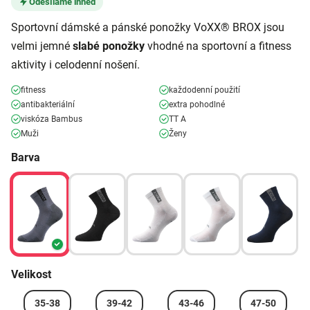
Odesíláme ihned
Sportovní dámské a pánské ponožky VoXX® BROX jsou
velmi jemné
slabé ponožky
vhodné na sportovní a fitness
aktivity i celodenní nošení.
fitness
každodenní použití
antibakteriální
extra pohodlné
viskóza Bambus
TT A
Muži
Ženy
Barva
Velikost
35-38
39-42
43-46
47-50