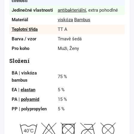
činnosti
Jedinečné vlastnosti
antibakteriální
, extra pohodlné
Materiál
viskóza
Bambus
Teplotní třída
TT A
Barva / vzor
Tmavě šedá
Pro koho
Muži, Ženy
Složení
BA | viskóza
75 %
bambus
EA |
elastan
5 %
PA |
polyamid
15 %
PP | polypropylen
5 %