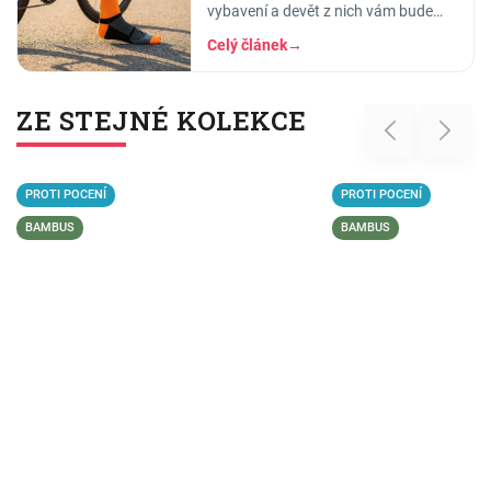
vybavení a devět z nich vám bude
vyprávět o rámu, plášťích nebo
Celý článek
→
wattech. Na ponožky si vzpomene
až ten desátý -…
ZE STEJNÉ KOLEKCE
Previous
Next
PROTI POCENÍ
PROTI POCENÍ
BAMBUS
BAMBUS