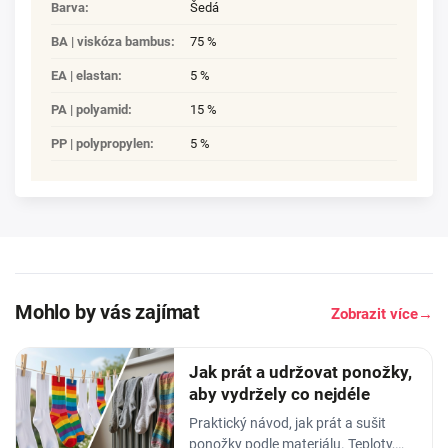
Barva
:
Šedá
BA | viskóza bambus
:
75 %
EA | elastan
:
5 %
PA | polyamid
:
15 %
PP | polypropylen
:
5 %
Mohlo by vás zajímat
Zobrazit více
→
Jak prát a udržovat ponožky,
aby vydržely co nejdéle
Praktický návod, jak prát a sušit
ponožky podle materiálu. Teploty,