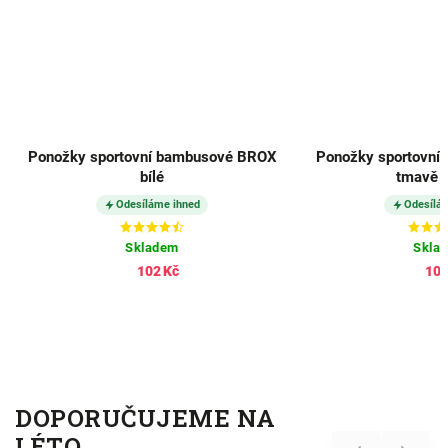
Ponožky sportovní bambusové BROX
Ponožky sportovní
bílé
tmavě 
Odesíláme ihned
Odesílá
Skladem
Skla
102 Kč
102
DOPORUČUJEME NA
LÉTO