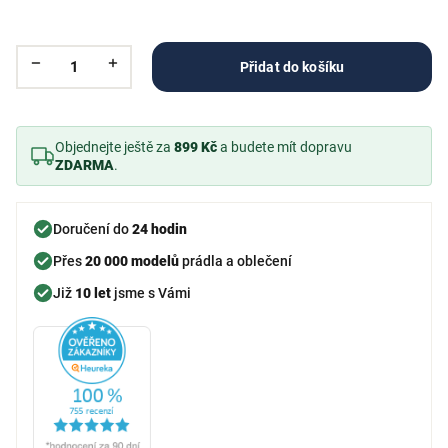
Přidat do košíku
Objednejte ještě za
899 Kč
a budete mít dopravu
ZDARMA
.
Doručení do
24 hodin
Přes
20 000 modelů
prádla a oblečení
Již
10 let
jsme s Vámi