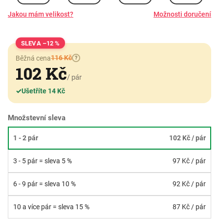
Jakou mám velikost?
Možnosti doručení
–12 %
116 Kč
Běžná cena
?
102 Kč
/ pár
✓
Ušetříte 14 Kč
Množstevní sleva
1 - 2 pár
102 Kč
/ pár
3 - 5 pár = sleva 5 %
97 Kč
/ pár
6 - 9 pár = sleva 10 %
92 Kč
/ pár
10 a více pár = sleva 15 %
87 Kč
/ pár