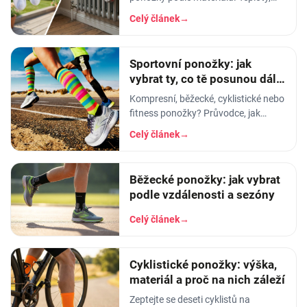
aviváž, sušička, žehlení. Vyhnete se
Celý článek
→
tak sražení, trhání a ztrátě tvaru.
Sportovní ponožky: jak
vybrat ty, co tě posunou dál a
nezničí ti nohy
Kompresní, běžecké, cyklistické nebo
fitness ponožky? Průvodce, jak
vybrat sportovní ponožky podle
Celý článek
→
disciplíny, materiálu a střihu.
Běžecké ponožky: jak vybrat
podle vzdálenosti a sezóny
Celý článek
→
Cyklistické ponožky: výška,
materiál a proč na nich záleží
Zeptejte se deseti cyklistů na