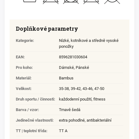
Doplňkové parametry
Kategorie
:
Nízké, kotníkové a středně vysoké
ponožky
EAN
:
8596281030604
Pro koho
:
Dámské
,
Pánské
Materiál
:
Bambus
Velikost
:
35-38
,
39-42
,
43-46
,
47-50
Druh sportu / činnosti
:
každodenní použití
,
fitness
Barva / vzor
:
Tmavě šedá
Jedinečné vlastnosti
:
extra pohodlné
,
antibakteriální
TT | teplotní třída
:
TT A