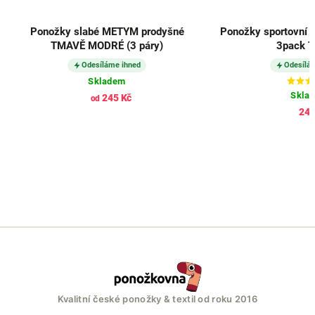
Ponožky slabé METYM prodyšné
Ponožky sportovní 
TMAVĚ MODRÉ (3 páry)
3pack 
Odesíláme ihned
Odesílá
Skladem
Skla
245 Kč
od
245
Kvalitní české ponožky & textil od roku 2016