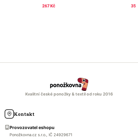
267 Kč
357
Kvalitní české ponožky & textil od roku 2016
Kontakt
Provozovatel eshopu
Ponožkovna.cz s.r.o., IČ 24929671