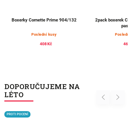
Boxerky Cornette Prime 904/132
2pack boxerek Ca
pas
Poslední kusy
Posledn
408 Kč
461
DOPORUČUJEME NA
LÉTO
Previous
Next
PROTI POCENÍ