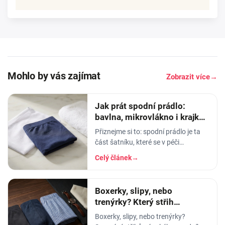
Mohlo by vás zajímat
Zobrazit více
→
Jak prát spodní prádlo:
bavlna, mikrovlákno i krajka,
aby vydrželo
Přiznejme si to: spodní prádlo je ta
část šatníku, které se v péči
věnujeme nejmíň. Hodíme ho do
Celý článek
→
pračky se vším ostatním, dáme
šedesátku, ať je to
Boxerky, slipy, nebo
trenýrky? Který střih
pánského prádla vybrat
Boxerky, slipy, nebo trenýrky?