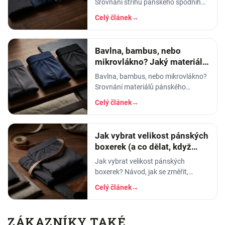
Srovnání střihů pánského spodního
prádla - pohodlí, opora, pod jaké
Celý článek
→
kalhoty a na jakou příležitost se
který hodí.
Bavlna, bambus, nebo
mikrovlákno? Jaký materiál
pánského prádla vybrat
Bavlna, bambus, nebo mikrovlákno?
Srovnání materiálů pánského
spodního prádla - prodyšnost,
Celý článek
→
savost, trvanlivost a pro koho se
který hodí.
Jak vybrat velikost pánských
boxerek (a co dělat, když
tlačí)
Jak vybrat velikost pánských
boxerek? Návod, jak se změřit,
orientační tabulka velikostí a tipy, co
Celý článek
→
dělat, když boxerky tlačí nebo se
shrnují.
ZÁKAZNÍKY TAKÉ