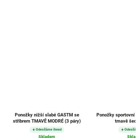
Ponožky nižší slabé GASTM se
Ponožky sportovní 
stříbrem TMAVĚ MODRÉ (3 páry)
tmavě šedé
Odesíláme ihned
Odesílá
Skladem
Skla