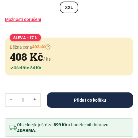
XXL
Možnosti doručení
–17 %
492 Kč
Běžná cena
?
408 Kč
/ ks
✓
Ušetříte 84 Kč
Přidat do košíku
Objednejte ještě za
899 Kč
a budete mít dopravu
ZDARMA
.