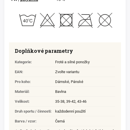
Doplňkové parametry
Kategorie
:
Froté a silné ponožky
EAN
:
Zvolte variantu
Pro koho
:
Dámské
,
Pánské
Materiál
:
Bavlna
Velikost
:
35-38
,
39-42
,
43-46
Druh sportu / činnosti
:
každodenní použití
Barva / vzor
:
Černá