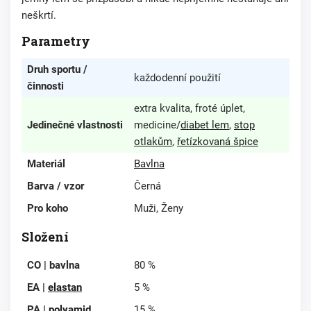
neškrtí.
Parametry
Druh sportu /
každodenní použití
činnosti
extra kvalita, froté úplet,
Jedinečné vlastnosti
medicine/
diabet lem
,
stop
otlakům
,
řetízkovaná špice
Materiál
Bavlna
Barva / vzor
Černá
Pro koho
Muži, Ženy
Složení
CO | bavlna
80 %
EA |
elastan
5 %
PA |
polyamid
15 %