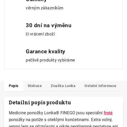
věrným zákazníkům
30 dní na výměnu
či vrácení zboží
Garance kvality
pečlivě produkty vybíráme
Popis
Diskuze
Značka
Lonka
Ostatní informace
Detailní popis produktu
Medicine ponožky Lonka® FINEGO jsou speciální
froté
ponožky na potíže s oteklými končetinami. Extra volný,
jemný lem se přizpůsobí a nikde nepříjemně nestahuje ani