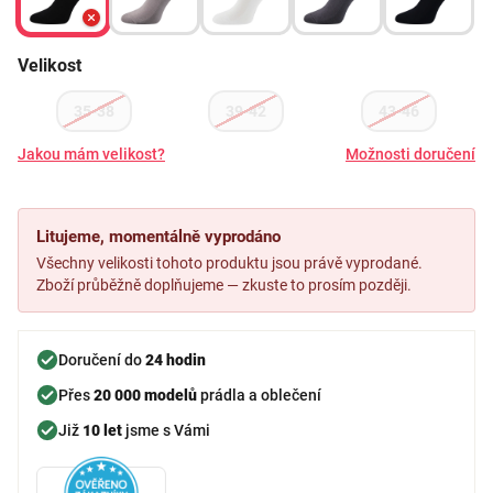
Velikost
35-38
39-42
43-46
Jakou mám velikost?
Možnosti doručení
Litujeme, momentálně vyprodáno
Všechny velikosti tohoto produktu jsou právě vyprodané.
Zboží průběžně doplňujeme — zkuste to prosím později.
Doručení do
24 hodin
Přes
20 000 modelů
prádla a oblečení
Již
10 let
jsme s Vámi