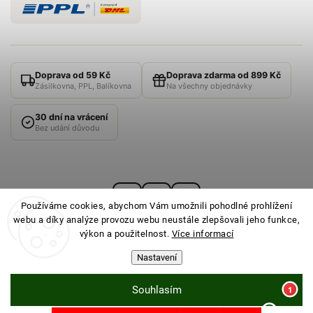
Doprava od 59 Kč
Doprava zdarma od 899 Kč
Zásilkovna, PPL, Balíkovna
Na všechny objednávky
30 dní na vrácení
Bez udání důvodu
Používáme cookies, abychom Vám umožnili pohodlné prohlížení
webu a díky analýze provozu webu neustále zlepšovali jeho funkce,
výkon a použitelnost.
Více informací
Nastavení
© 2026
PONOŽKOVNA
· Všechna práva vyhrazena ·
Nastavení cookies
Souhlasím