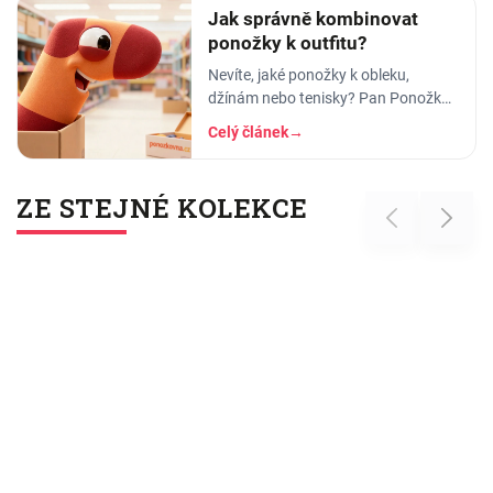
Jak správně kombinovat
ponožky k outfitu?
Nevíte, jaké ponožky k obleku,
džínám nebo tenisky? Pan Ponožka
radí, jak vybrat správnou barvu, vzor
Celý článek
→
i délku. Praktický průvodce pro muže
i ženy.
ZE STEJNÉ KOLEKCE
Previous
Next