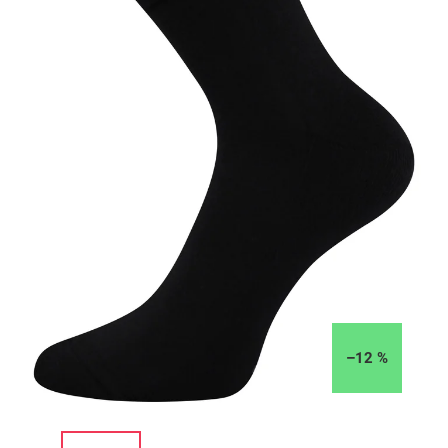
–12 %