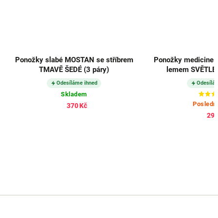
Ponožky slabé MOSTAN se stříbrem
Ponožky medicine FI
TMAVĚ ŠEDÉ (3 páry)
lemem SVĚTLE ŠED
Odesíláme ihned
Odesíláme i
Skladem
Poslední k
370 Kč
298 Kč