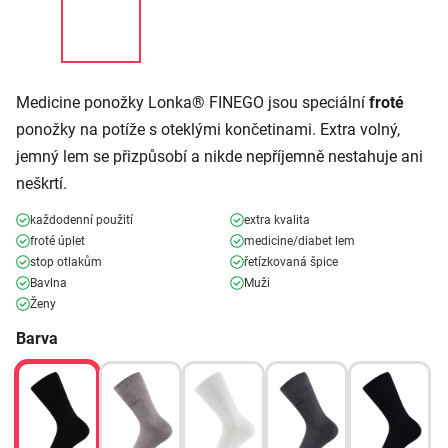
Medicine ponožky Lonka® FINEGO jsou speciální
froté
ponožky na potíže s oteklými končetinami. Extra volný,
jemný lem se přizpůsobí a nikde nepříjemně nestahuje ani
neškrtí.
každodenní použití
extra kvalita
froté úplet
medicine/diabet lem
stop otlakům
řetízkovaná špice
Bavlna
Muži
Ženy
Barva