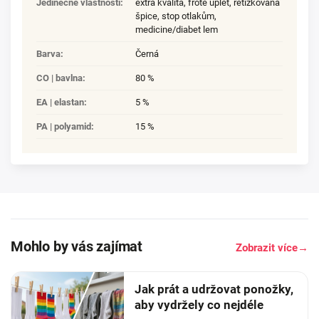
Jedinečné vlastnosti
:
extra kvalita
,
froté úplet
,
řetízkovaná
špice
,
stop otlakům
,
medicine/diabet lem
Barva
:
Černá
CO | bavlna
:
80 %
EA | elastan
:
5 %
PA | polyamid
:
15 %
Mohlo by vás zajímat
Zobrazit více
→
Jak prát a udržovat ponožky,
aby vydržely co nejdéle