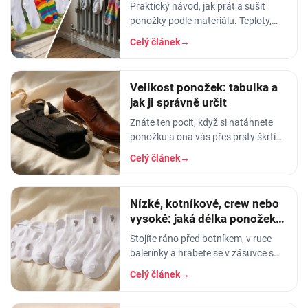
Praktický návod, jak prát a sušit
ponožky podle materiálu. Teploty,
aviváž, sušička, žehlení. Vyhnete se
Celý článek
→
tak sražení, trhání a ztrátě tvaru.
Velikost ponožek: tabulka a
jak ji správně určit
Znáte ten pocit, když si natáhnete
ponožku a ona vás přes prsty škrtí
jako gumička od svačiny? Nebo
Celý článek
→
naopak - pata vám vyleze do půlky
lýtka a…
Nízké, kotníkové, crew nebo
vysoké: jaká délka ponožek k
čemu
Stojíte ráno před botníkem, v ruce
balerínky a hrabete se v zásuvce s
ponožkami. A pak ten okamžik
Celý článek
→
pravdy: vytáhnete kotníkové, obujete
se - a lem vám