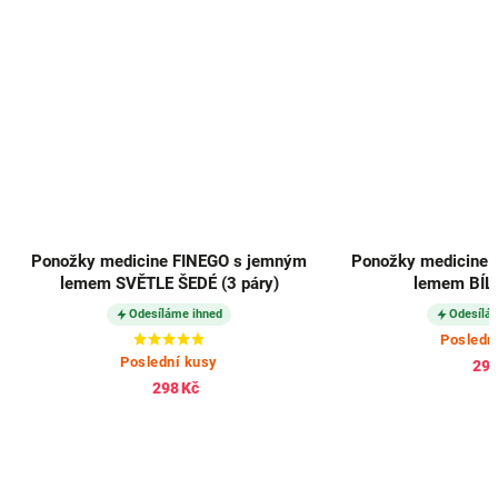
žky medicine FINEGO s jemným
Ponožky medicine FINEGO s
emem SVĚTLE ŠEDÉ (3 páry)
lemem BÍLÉ (3 páry)
Odesíláme ihned
Odesíláme ihned
Poslední kusy
Poslední kusy
298 Kč
298 Kč