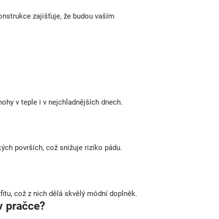
konstrukce zajišťuje, že budou vaším
nohy v teple i v nejchladnějších dnech.
ých površích, což snižuje riziko pádu.
itu, což z nich dělá skvělý módní doplněk.
v pračce?