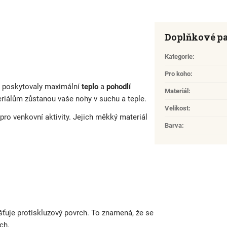
Doplňkové p
Kategorie
:
Pro koho
:
y poskytovaly maximální
teplo
a
pohodlí
Materiál
:
riálům zůstanou vaše nohy v suchu a teple.
Velikost
:
pro venkovní aktivity. Jejich měkký materiál
Barva
:
išťuje protiskluzový povrch. To znamená, že se
ch.