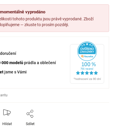
, momentálně vyprodáno
likosti tohoto produktu jsou právě vyprodané. Zboží
oplňujeme — zkuste to prosím později.
doručení
0 000 modelů
prádla a oblečení
et
jsme s Vámi
iantu
Hlídat
Sdílet