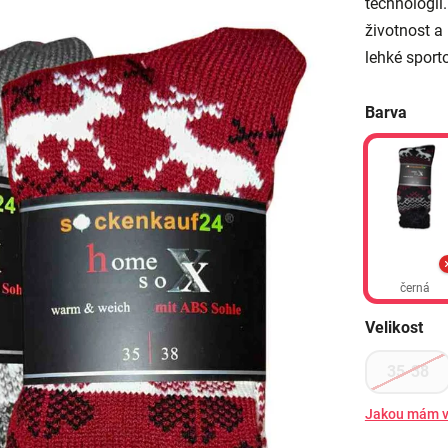
technologii
životnost a
lehké sporto
Barva
černá
Velikost
35-38
Jakou mám v