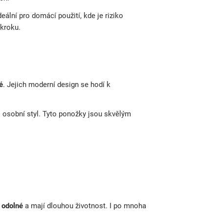
eální pro domácí použití, kde je riziko
 kroku.
é
. Jejich moderní design se hodí k
áš osobní styl. Tyto ponožky jsou skvělým
y
odolné
a mají dlouhou životnost. I po mnoha