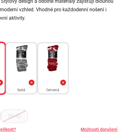
. Stylový design a odolné materiály zajišťují dlouhou
 moderní vzhled. Vhodné pro každodenní nošení i
vní aktivity.
šedá
červená
39-42
elikost?
Možnosti doručení