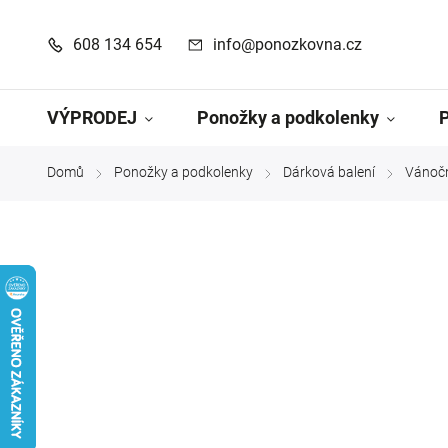
608 134 654
info@ponozkovna.cz
VÝPRODEJ
Ponožky a podkolenky
Domů
Ponožky a podkolenky
Dárková balení
Vánočn
/
/
/