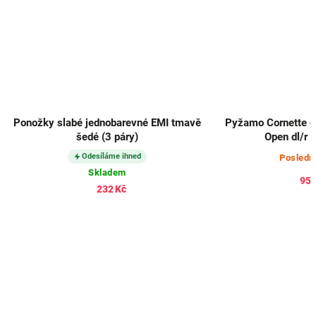
Ponožky slabé jednobarevné EMI tmavě
Pyžamo Cornette c
šedé (3 páry)
Open dl/r 
Odesíláme ihned
Posledn
Skladem
957
232 Kč