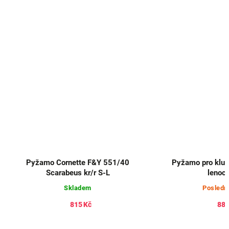
Pyžamo Cornette F&Y 551/40
Pyžamo pro kluk
Scarabeus kr/r S-L
lenoc
Skladem
Posledn
815 Kč
887