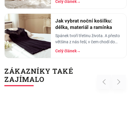
Celý článek
→
pyžama a noční košilky, ve kterých
se…
Jak vybrat noční košilku:
délka, materiál a ramínka
Spánek tvoří třetinu života. A přesto
většina z nás řeší, v čem chodí do
práce, do divadla nebo na rande, ale
Celý článek
→
to, v čem stráví těch osm hodin…
ZÁKAZNÍKY TAKÉ
ZAJÍMALO
Previous
Next