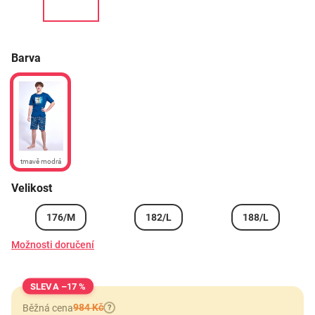
Barva
tmavě modrá
Velikost
176/M
182/L
188/L
Možnosti doručení
–17 %
984 Kč
Běžná cena
?