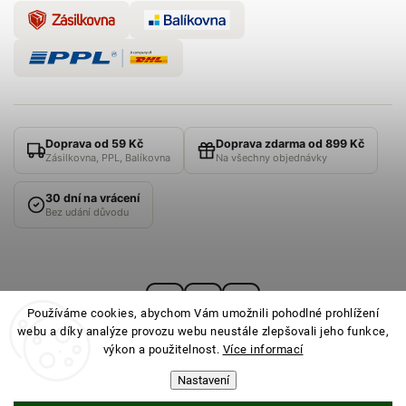
Doprava od 59 Kč
Doprava zdarma od 899 Kč
Zásilkovna, PPL, Balíkovna
Na všechny objednávky
30 dní na vrácení
Bez udání důvodu
Používáme cookies, abychom Vám umožnili pohodlné prohlížení
webu a díky analýze provozu webu neustále zlepšovali jeho funkce,
výkon a použitelnost.
Více informací
Nastavení
© 2026
PONOŽKOVNA
· Všechna práva vyhrazena ·