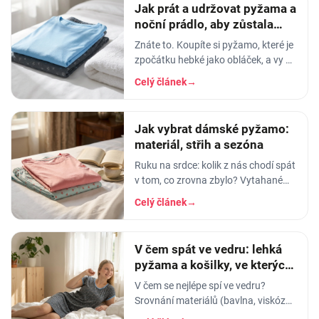
Jak prát a udržovat pyžama a
noční prádlo, aby zůstala
měkká
Znáte to. Koupíte si pyžamo, které je
zpočátku hebké jako obláček, a vy v
něm usínáte s pocitem, že spíte v
Celý článek
→
luxusu. Po pár měsících praní z něj…
Jak vybrat dámské pyžamo:
materiál, střih a sezóna
Ruku na srdce: kolik z nás chodí spát
v tom, co zrovna zbylo? Vytahané
tričko po manželovi, staré legíny,
Celý článek
→
jedna nohavice nahoře, druhá dole.
A…
V čem spát ve vedru: lehká
pyžama a košilky, ve kterých
se nezapaříte
V čem se nejlépe spí ve vedru?
Srovnání materiálů (bavlna, viskóza,
len, hedvábí) a tipy na lehká letní