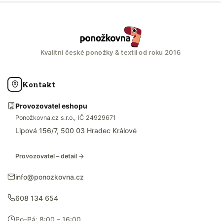
Kvalitní české ponožky & textil od roku 2016
Kontakt
Provozovatel eshopu
Ponožkovna.cz s.r.o., IČ 24929671
Lipová 156/7, 500 03 Hradec Králové
Provozovatel – detail →
info@ponozkovna.cz
608 134 654
Po–Pá: 8:00 – 16:00