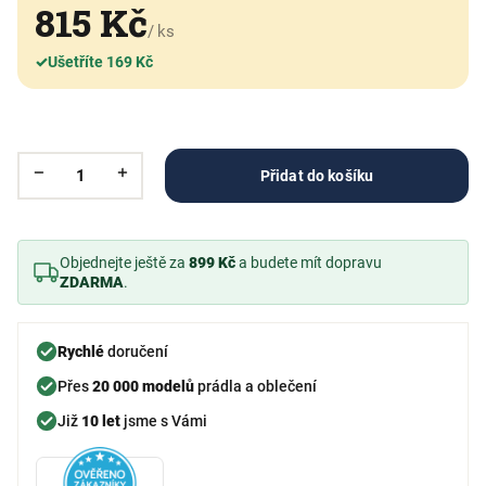
815 Kč
/ ks
✓
Ušetříte 169 Kč
Přidat do košíku
Objednejte ještě za
899 Kč
a budete mít dopravu
ZDARMA
.
Rychlé
doručení
Přes
20 000 modelů
prádla a oblečení
Již
10 let
jsme s Vámi