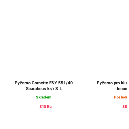
Pyžamo Cornette F&Y 551/40
Pyžamo pro kluk
Scarabeus kr/r S-L
lenoc
Skladem
Posledn
815 Kč
887