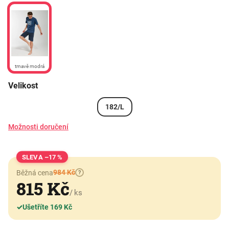
tmavě modrá
Velikost
182/L
Možnosti doručení
–17 %
984 Kč
Běžná cena
?
815 Kč
/ ks
✓
Ušetříte 169 Kč