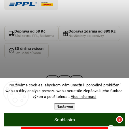
Doprava od 59 Kč
Doprava zdarma od 899 Kč
Zásilkovna, PPL, Balíkovna
Na všechny objednávky
30 dní na vrácení
Bez udání důvodu
Používáme cookies, abychom Vám umožnili pohodlné prohlížení
webu a díky analýze provozu webu neustále zlepšovali jeho funkce,
výkon a použitelnost.
Více informací
Nastavení
© 2026
PONOŽKOVNA
· Všechna práva vyhrazena ·
Nastavení cookies
Souhlasím