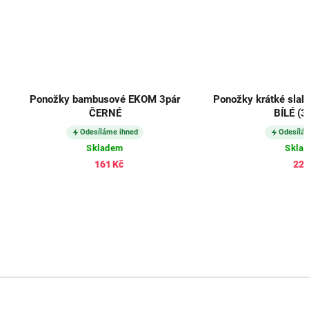
Ponožky bambusové EKOM 3pár
Ponožky krátké slab
ČERNÉ
BÍLÉ (3
Odesíláme ihned
Odesílá
Skladem
Skla
161 Kč
224