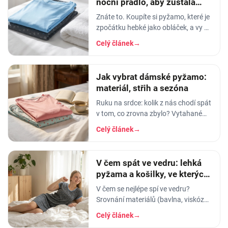
noční prádlo, aby zůstala
měkká
Znáte to. Koupíte si pyžamo, které je
zpočátku hebké jako obláček, a vy v
něm usínáte s pocitem, že spíte v
Celý článek
→
luxusu. Po pár měsících praní z něj…
Jak vybrat dámské pyžamo:
materiál, střih a sezóna
Ruku na srdce: kolik z nás chodí spát
v tom, co zrovna zbylo? Vytahané
tričko po manželovi, staré legíny,
Celý článek
→
jedna nohavice nahoře, druhá dole.
A…
V čem spát ve vedru: lehká
pyžama a košilky, ve kterých
se nezapaříte
V čem se nejlépe spí ve vedru?
Srovnání materiálů (bavlna, viskóza,
len, hedvábí) a tipy na lehká letní
Celý článek
→
pyžama a noční košilky, ve kterých