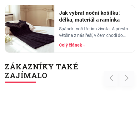
se…
Jak vybrat noční košilku:
délka, materiál a ramínka
Spánek tvoří třetinu života. A přesto
většina z nás řeší, v čem chodí do
práce, do divadla nebo na rande, ale
Celý článek
→
to, v čem stráví těch osm hodin…
ZÁKAZNÍKY TAKÉ
ZAJÍMALO
Previous
Next