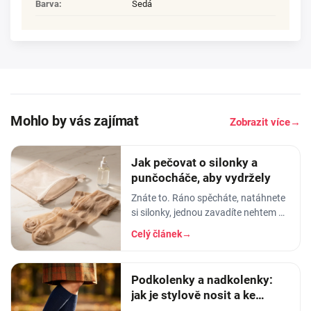
Barva
:
Šedá
Mohlo by vás zajímat
Zobrazit více
→
Jak pečovat o silonky a
punčocháče, aby vydržely
Znáte to. Ráno spěcháte, natáhnete
si silonky, jednou zavadíte nehtem o
lem - a než dojdete ke dveřím, máte
Celý článek
→
na lýtku oko velké jak dálnice. Nebo
horší
Podkolenky a nadkolenky:
jak je stylově nosit a ke
kterým botám