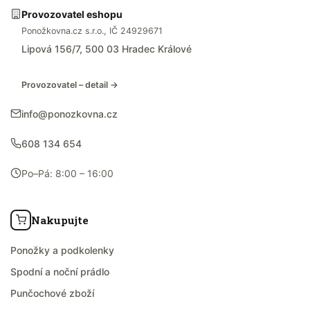
Provozovatel eshopu
Ponožkovna.cz s.r.o., IČ 24929671
Lipová 156/7, 500 03 Hradec Králové
Provozovatel – detail →
info@ponozkovna.cz
608 134 654
Po–Pá: 8:00 – 16:00
Nakupujte
Ponožky a podkolenky
Spodní a noční prádlo
Punčochové zboží