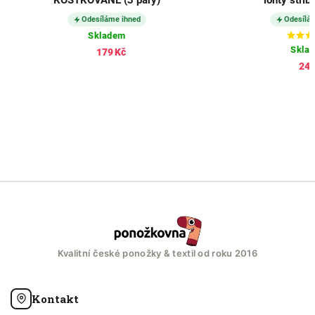
Odesíláme ihned
Odesílá
Skladem
Skla
179 Kč
245
Kvalitní české ponožky & textil od roku 2016
Kontakt