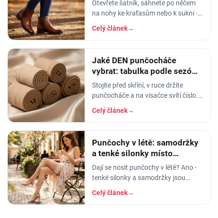
Otevřete šatník, sáhnete po něčem
na nohy ke kraťasům nebo k sukni -
a najednou si nejste jistí, jestli to, co
Celý článek
→
držíte v ruce, jsou podkolenky, nebo
Jaké DEN punčocháče
vybrat: tabulka podle sezóny
i příležitosti
Stojíte před skříní, v ruce držíte
punčocháče a na visačce svítí číslo.
20. Nebo 40. Nebo 120. A vy nemáte
Celý článek
→
tušení, co to znamená a jestli to dnes
ráno
Punčochy v létě: samodržky
a tenké silonky místo
punčocháčů
Dají se nosit punčochy v létě? Ano -
tenké silonky a samodržky jsou
vzdušné a chladivé. Vysvětlíme DEN
Celý článek
→
a poradíme, jak vybrat letní
punčochy.