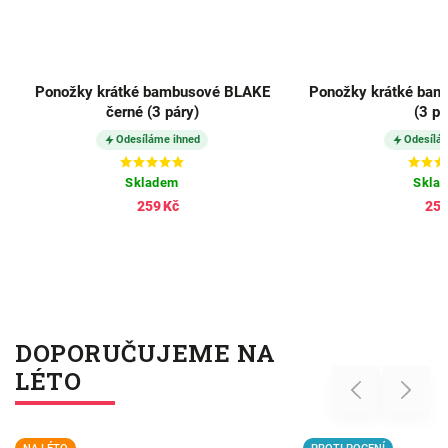
Ponožky krátké bambusové BLAKE
Ponožky krátké bam
černé (3 páry)
(3 pá
Odesíláme ihned
Odesílá
Skladem
Skla
259 Kč
259
DOPORUČUJEME NA
LÉTO
Previous
Next