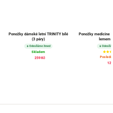
Ponožky dámské letní TRINITY bílé
Ponožky medicine 
(3 páry)
lemem 
Odesíláme ihned
Odesílá
Skladem
Posledn
259 Kč
125