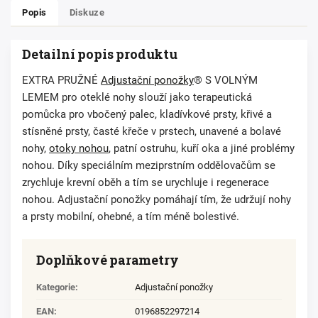
Popis
Diskuze
Detailní popis produktu
EXTRA PRUŽNÉ
Adjustační ponožky
® S VOLNÝM
LEMEM pro oteklé nohy slouží jako terapeutická
pomůcka pro vbočený palec, kladívkové prsty, křivé a
stísněné prsty, časté křeče v prstech, unavené a bolavé
nohy,
otoky nohou
, patní ostruhu, kuří oka a jiné problémy
nohou. Díky speciálním meziprstním oddělovačům se
zrychluje krevní oběh a tím se urychluje i regenerace
nohou. Adjustační ponožky pomáhají tím, že udržují nohy
a prsty mobilní, ohebné, a tím méně bolestivé.
Doplňkové parametry
Kategorie
:
Adjustační ponožky
EAN
:
0196852297214