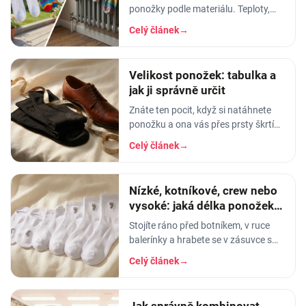
ponožky podle materiálu. Teploty,
aviváž, sušička, žehlení. Vyhnete se
Celý článek
→
tak sražení, trhání a ztrátě tvaru.
Velikost ponožek: tabulka a
jak ji správně určit
Znáte ten pocit, když si natáhnete
ponožku a ona vás přes prsty škrtí
jako gumička od svačiny? Nebo
Celý článek
→
naopak - pata vám vyleze do půlky
lýtka a…
Nízké, kotníkové, crew nebo
vysoké: jaká délka ponožek k
čemu
Stojíte ráno před botníkem, v ruce
balerínky a hrabete se v zásuvce s
ponožkami. A pak ten okamžik
Celý článek
→
pravdy: vytáhnete kotníkové, obujete
se - a lem vám