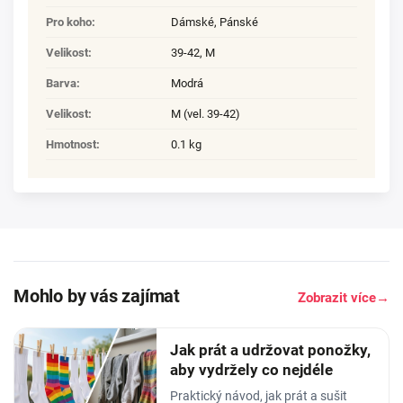
Pro koho
:
Dámské
,
Pánské
Velikost
:
39-42
,
M
Barva
:
Modrá
Velikost
:
M (vel. 39-42)
Hmotnost
:
0.1 kg
Mohlo by vás zajímat
Zobrazit více
→
Jak prát a udržovat ponožky,
aby vydržely co nejdéle
Praktický návod, jak prát a sušit