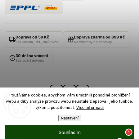
Doprava od 59 Kč
Doprava zdarma od 899 Kč
Zásilkovna, PPL, Balíkovna
Na všechny objednávky
30 dní na vrácení
Bez udání důvodu
Používáme cookies, abychom Vám umožnili pohodlné prohlížení
webu a díky analýze provozu webu neustále zlepšovali jeho funkce,
výkon a použitelnost.
Více informací
Nastavení
© 2026
PONOŽKOVNA
· Všechna práva vyhrazena ·
Nastavení cookies
Souhlasím