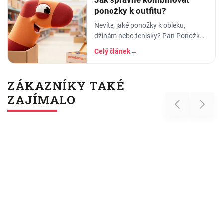
Jak správně kombinovat
ponožky k outfitu?
Nevíte, jaké ponožky k obleku,
džínám nebo tenisky? Pan Ponožka
radí, jak vybrat správnou barvu, vzor
Celý článek
→
i délku. Praktický průvodce pro muže
i ženy.
ZÁKAZNÍKY TAKÉ
ZAJÍMALO
Previous
Next