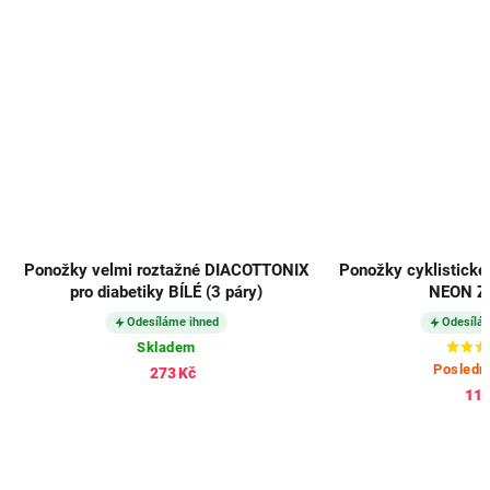
Ponožky velmi roztažné DIACOTTONIX
Ponožky cyklistické
pro diabetiky BÍLÉ (3 páry)
NEON Z
Odesíláme ihned
Odesílá
Skladem
Posledn
273 Kč
112