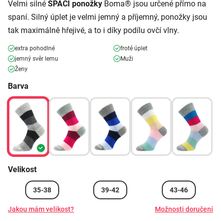
Velmi silné
SPACÍ ponožky
Boma® jsou určené přímo na
spaní. Silný úplet je velmi jemný a příjemný, ponožky jsou
tak maximálně hřejivé, a to i díky podílu ovčí vlny.
extra pohodlné
froté úplet
jemný svěr lemu
Muži
Ženy
Barva
Velikost
35-38
39-42
43-46
Jakou mám velikost?
Možnosti doručení