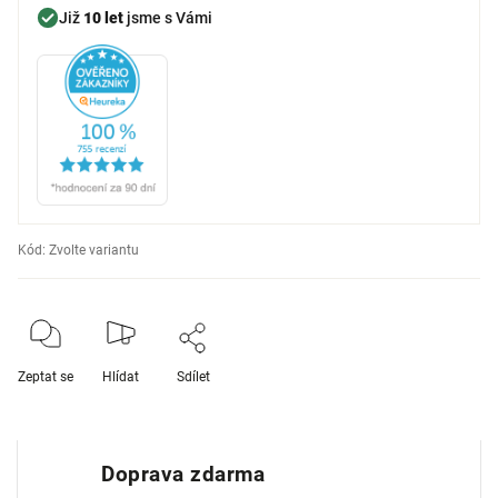
Již
10 let
jsme s Vámi
Kód:
Zvolte variantu
Zeptat se
Hlídat
Sdílet
Doprava zdarma