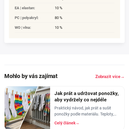
EA | elastan
:
10 %
PC | polyakryl
:
80 %
WO | vlna
:
10 %
Mohlo by vás zajímat
Zobrazit více
→
Jak prát a udržovat ponožky,
aby vydržely co nejdéle
Praktický návod, jak prát a sušit
ponožky podle materiálu. Teploty,
aviváž, sušička, žehlení. Vyhnete se
Celý článek
→
tak sražení, trhání a ztrátě tvaru.