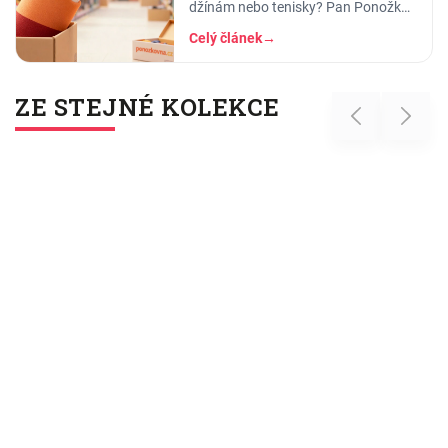
džínám nebo tenisky? Pan Ponožka
radí, jak vybrat správnou barvu, vzor
Celý článek
→
i délku. Praktický průvodce pro muže
i ženy.
ZE STEJNÉ KOLEKCE
Previous
Next