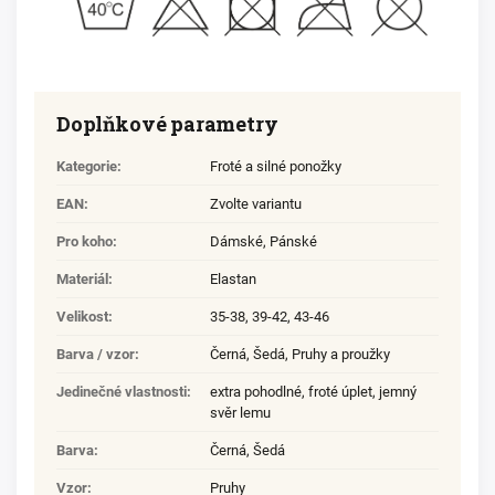
Doplňkové parametry
Kategorie
:
Froté a silné ponožky
EAN
:
Zvolte variantu
Pro koho
:
Dámské
,
Pánské
Materiál
:
Elastan
Velikost
:
35-38
,
39-42
,
43-46
Barva / vzor
:
Černá
,
Šedá
,
Pruhy a proužky
Jedinečné vlastnosti
:
extra pohodlné
,
froté úplet
,
jemný
svěr lemu
Barva
:
Černá, Šedá
Vzor
:
Pruhy