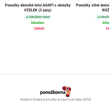
Ponožky dámské letní AGAPI s obrázky
Ponožky silné domác
VČELEK (3 páry)
RŮŽ
Odesíláme ihned
Odesílá
Skladem
Skla
298 Kč
168
Kvalitní české ponožky & textil od roku 2016