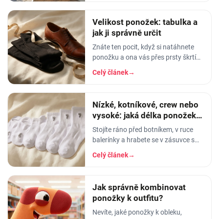
Velikost ponožek: tabulka a
jak ji správně určit
Znáte ten pocit, když si natáhnete
ponožku a ona vás přes prsty škrtí
jako gumička od svačiny? Nebo
Celý článek
→
naopak - pata vám vyleze do půlky
lýtka a…
Nízké, kotníkové, crew nebo
vysoké: jaká délka ponožek k
čemu
Stojíte ráno před botníkem, v ruce
balerínky a hrabete se v zásuvce s
ponožkami. A pak ten okamžik
Celý článek
→
pravdy: vytáhnete kotníkové, obujete
se - a lem vám
Jak správně kombinovat
ponožky k outfitu?
Nevíte, jaké ponožky k obleku,