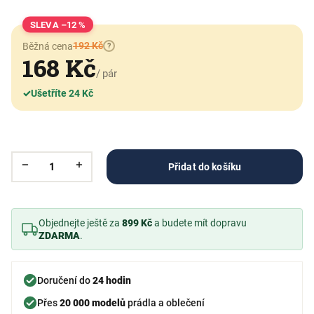
–12 %
192 Kč
Běžná cena
?
168 Kč
/ pár
✓
Ušetříte 24 Kč
Přidat do košíku
Objednejte ještě za
899 Kč
a budete mít dopravu
ZDARMA
.
Doručení do
24 hodin
Přes
20 000 modelů
prádla a oblečení