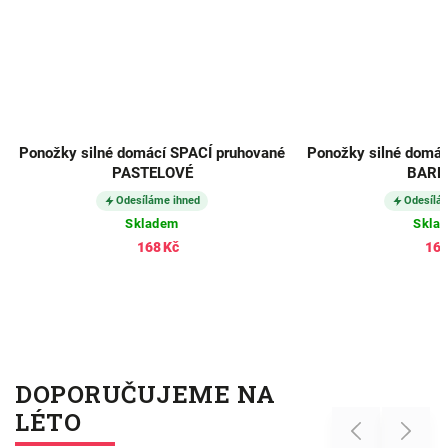
Ponožky silné domácí SPACÍ pruhované
Ponožky silné domác
PASTELOVÉ
BARE
Odesíláme ihned
Odesílá
Skladem
Skla
168 Kč
168
DOPORUČUJEME NA
LÉTO
Previous
Next