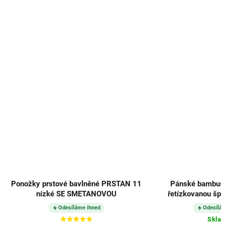
Ponožky prstové bavlněné PRSTAN 11
Pánské bambuso
nízké SE SMETANOVOU
řetízkovanou špi
Odesíláme ihned
Odesílá
Skla