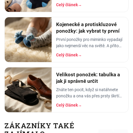
poskakuje na jedné noze, školka
Celý článek
→
začíná za deset minut - a když
konečně tu ponožku najdete a
Kojenecké a protiskluzové
ponožky: jak vybrat ty první
První ponožky pro miminko vypadají
jako nejmenší věc na světě. A přitom
nad ničím jiným u výbavičky
Celý článek
→
nestrávíte tolik času. Stojíte v
obchodě, držíte v
Velikost ponožek: tabulka a
jak ji správně určit
Znáte ten pocit, když si natáhnete
ponožku a ona vás přes prsty škrtí
jako gumička od svačiny? Nebo
Celý článek
→
naopak - pata vám vyleze do půlky
lýtka a…
ZÁKAZNÍKY TAKÉ