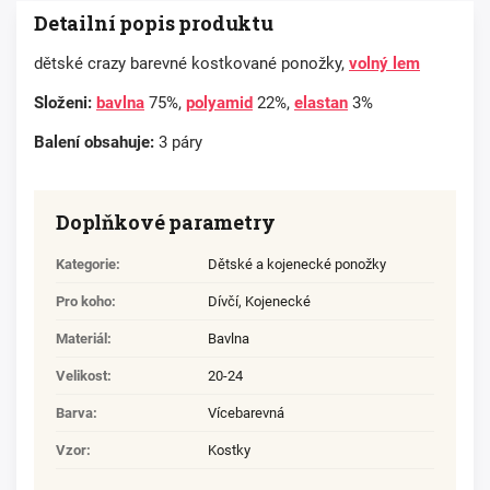
Detailní popis produktu
dětské crazy barevné kostkované ponožky,
volný lem
Složeni:
bavlna
75%,
polyamid
22%,
elastan
3%
Balení obsahuje:
3 páry
Doplňkové parametry
Kategorie
:
Dětské a kojenecké ponožky
Pro koho
:
Dívčí
,
Kojenecké
Materiál
:
Bavlna
Velikost
:
20-24
Barva
:
Vícebarevná
Vzor
:
Kostky