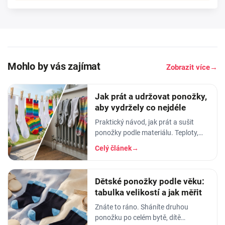
Mohlo by vás zajímat
Zobrazit více
→
Jak prát a udržovat ponožky,
aby vydržely co nejdéle
Praktický návod, jak prát a sušit
ponožky podle materiálu. Teploty,
aviváž, sušička, žehlení. Vyhnete se
Celý článek
→
tak sražení, trhání a ztrátě tvaru.
Dětské ponožky podle věku:
tabulka velikostí a jak měřit
Znáte to ráno. Sháníte druhou
ponožku po celém bytě, dítě