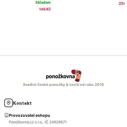
Skladem
254 
166 Kč
Kvalitní české ponožky & textil od roku 2016
Kontakt
Provozovatel eshopu
Ponožkovna.cz s.r.o., IČ 24929671