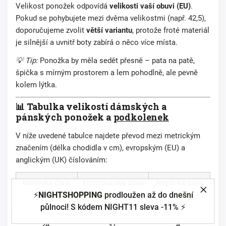
Velikost ponožek odpovídá
velikosti vaší obuvi (EU)
.
Pokud se pohybujete mezi dvěma velikostmi (např. 42,5),
doporučujeme zvolit
větší variantu
, protože froté materiál
je silnější a uvnitř boty zabírá o něco více místa.
💡 Tip:
Ponožka by měla sedět přesně – pata na patě,
špička s mírným prostorem a lem pohodlně, ale pevně
kolem lýtka.
📊 Tabulka velikostí dámských a
pánských ponožek a
podkolenek
V níže uvedené tabulce najdete převod mezi metrickým
značením (délka chodidla v cm), evropským (EU) a
anglickým (UK) číslováním:
Metrická čísla
Francouzská čísla
Anglická čísla
⚡
NIGHTSHOPPING
prodloužen až do dnešní
(cm)
(EU)
(UK)
půlnoci! S kódem NIGHT11 sleva -11% ⚡
23
35
3
24
37
4