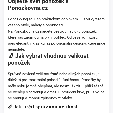
Objevte svět ponožek s
Ponozkovna.cz
Ponožky nejsou jen praktickým doplňkem – jsou výrazem
vašeho stylu, nálady a osobnosti.
Na Ponozkovna.cz najdete pestrou nabídku ponožek,
které vás zaujmou na první pohled. Od veselých vzorů,
přes elegantní klasiku, až po originální designy, které jinde
nenajdete.
🧦 Jak vybrat vhodnou velikost
ponožek
Správně zvolená velikost
froté nebo silných ponožek
je
důležitá pro maximální pohodlí i funkčnost. Ponožky by
měly nohu jemně obepínat, ale nesmí škrtit – příliš těsné
se rychleji opotřebují a omezují proudění krve, příliš volné
se shrnují a mohou způsobovat otlaky.
📏 Jak určit správnou velikost