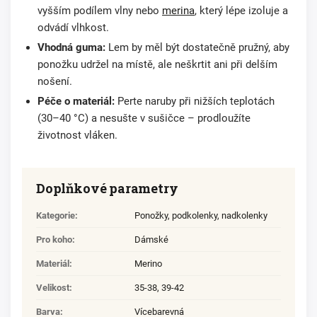
vyšším podílem vlny nebo
merina
, který lépe izoluje a
odvádí vlhkost.
Vhodná guma:
Lem by měl být dostatečně pružný, aby
ponožku udržel na místě, ale neškrtit ani při delším
nošení.
Péče o materiál:
Perte naruby při nižších teplotách
(30–40 °C) a nesušte v sušičce – prodloužíte
životnost vláken.
Doplňkové parametry
Kategorie
:
Ponožky, podkolenky, nadkolenky
Pro koho
:
Dámské
Materiál
:
Merino
Velikost
:
35-38
,
39-42
Barva
:
Vícebarevná