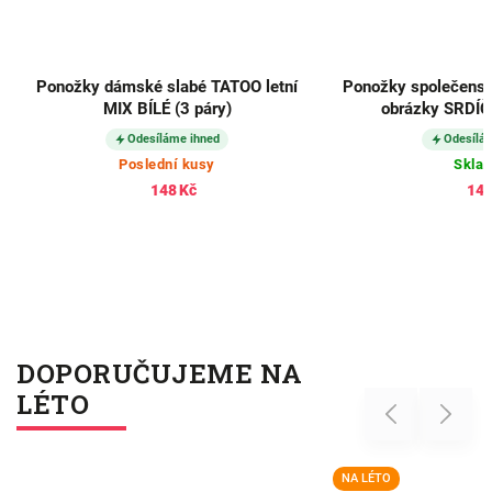
Ponožky dámské slabé TATOO letní
Ponožky společensk
MIX BÍLÉ (3 páry)
obrázky SRDÍČE
Odesíláme ihned
Odesílá
Poslední kusy
Skla
148 Kč
148
DOPORUČUJEME NA
LÉTO
Previous
Next
NA LÉTO