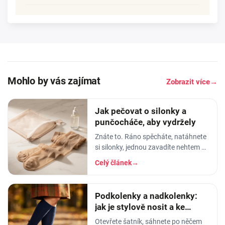
Mohlo by vás zajímat
Zobrazit více
→
Jak pečovat o silonky a
punčocháče, aby vydržely
Znáte to. Ráno spěcháte, natáhnete
si silonky, jednou zavadíte nehtem o
lem - a než dojdete ke dveřím, máte
Celý článek
→
na lýtku oko velké jak dálnice. Nebo
horší
Podkolenky a nadkolenky:
jak je stylově nosit a ke
kterým botám
Otevřete šatník, sáhnete po něčem