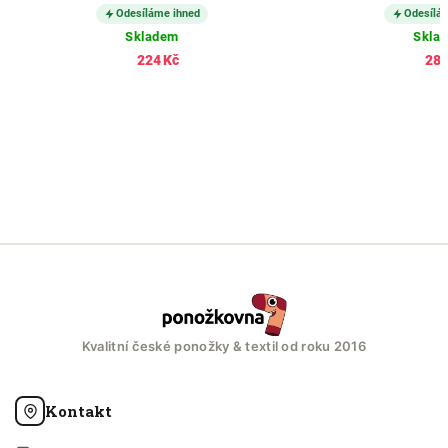
Odesíláme ihned
Odesílá
Skladem
Skla
224 Kč
280
Kvalitní české ponožky & textil od roku 2016
Kontakt