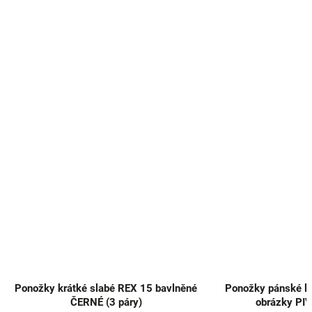
Ponožky krátké slabé REX 15 bavlněné
Ponožky pánské let
ČERNÉ (3 páry)
obrázky PIV