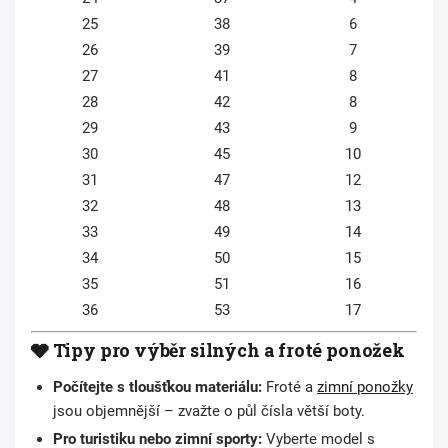
25
38
6
26
39
7
27
41
8
28
42
8
29
43
9
30
45
10
31
47
12
32
48
13
33
49
14
34
50
15
35
51
16
36
53
17
🩶 Tipy pro výběr silných a froté ponožek
Počítejte s tloušťkou materiálu:
Froté a
zimní ponožky
jsou objemnější – zvažte o půl čísla větší boty.
Pro turistiku nebo zimní sporty:
Vyberte model s