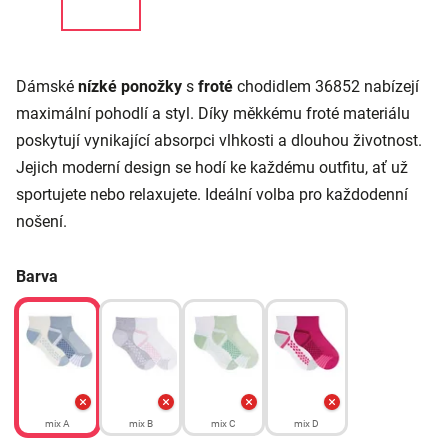
Dámské
nízké ponožky
s
froté
chodidlem 36852 nabízejí
maximální pohodlí a styl. Díky měkkému froté materiálu
poskytují vynikající absorpci vlhkosti a dlouhou životnost.
Jejich moderní design se hodí ke každému outfitu, ať už
sportujete nebo relaxujete. Ideální volba pro každodenní
nošení.
Barva
mix A
mix B
mix C
mix D