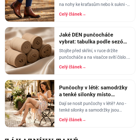
na nohy ke kraťasům nebo k sukni -
a najednou si nejste jistí, jestli to, co
Celý článek
→
držíte v ruce, jsou podkolenky, nebo
Jaké DEN punčocháče
vybrat: tabulka podle sezóny
i příležitosti
Stojíte před skříní, v ruce držíte
punčocháče a na visačce svítí číslo.
20. Nebo 40. Nebo 120. A vy nemáte
Celý článek
→
tušení, co to znamená a jestli to dnes
ráno
Punčochy v létě: samodržky
a tenké silonky místo
punčocháčů
Dají se nosit punčochy v létě? Ano -
tenké silonky a samodržky jsou
vzdušné a chladivé. Vysvětlíme DEN
Celý článek
→
a poradíme, jak vybrat letní
punčochy.