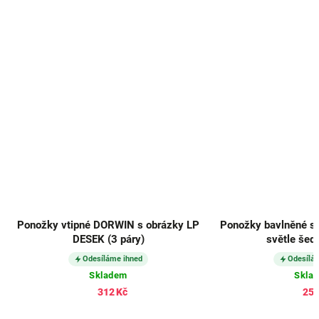
Ponožky vtipné DORWIN s obrázky LP
Ponožky bavlněné s
DESEK (3 páry)
světle šedé
Odesíláme ihned
Odesílá
Skladem
Skla
312 Kč
253