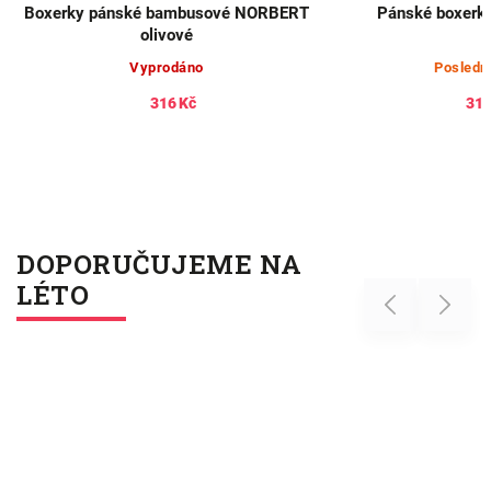
Boxerky pánské bambusové NORBERT
Pánské boxerky 
olivové
Posledn
Vyprodáno
316 Kč
318
DOPORUČUJEME NA
LÉTO
Previous
Next