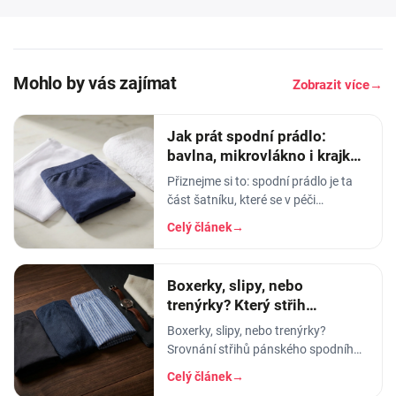
Mohlo by vás zajímat
Zobrazit více
→
Jak prát spodní prádlo:
bavlna, mikrovlákno i krajka,
aby vydrželo
Přiznejme si to: spodní prádlo je ta
část šatníku, které se v péči
věnujeme nejmíň. Hodíme ho do
Celý článek
→
pračky se vším ostatním, dáme
šedesátku, ať je to
Boxerky, slipy, nebo
trenýrky? Který střih
pánského prádla vybrat
Boxerky, slipy, nebo trenýrky?
Srovnání střihů pánského spodního
prádla - pohodlí, opora, pod jaké
Celý článek
→
kalhoty a na jakou příležitost se