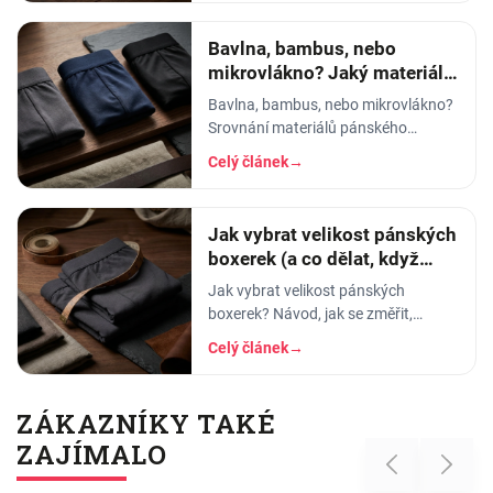
který hodí.
Bavlna, bambus, nebo
mikrovlákno? Jaký materiál
pánského prádla vybrat
Bavlna, bambus, nebo mikrovlákno?
Srovnání materiálů pánského
spodního prádla - prodyšnost,
Celý článek
→
savost, trvanlivost a pro koho se
který hodí.
Jak vybrat velikost pánských
boxerek (a co dělat, když
tlačí)
Jak vybrat velikost pánských
boxerek? Návod, jak se změřit,
orientační tabulka velikostí a tipy, co
Celý článek
→
dělat, když boxerky tlačí nebo se
shrnují.
ZÁKAZNÍKY TAKÉ
ZAJÍMALO
Previous
Next