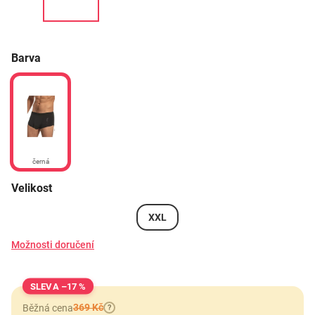
Barva
černá
Velikost
XXL
Možnosti doručení
–17 %
369 Kč
Běžná cena
?