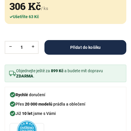
306 Kč
/ ks
✓
Ušetříte 63 Kč
Přidat do košíku
Objednejte ještě za
899 Kč
a budete mít dopravu
ZDARMA
.
Rychlé
doručení
Přes
20 000 modelů
prádla a oblečení
Již
10 let
jsme s Vámi