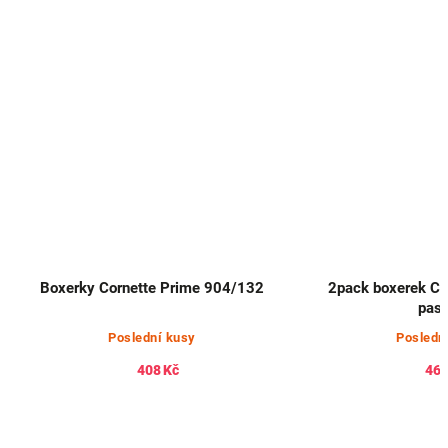
Boxerky Cornette Prime 904/132
2pack boxerek Ca
pas
Poslední kusy
Posledn
408 Kč
461