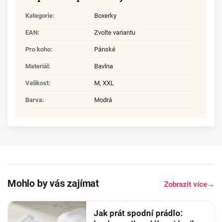
Kategorie
:
Boxerky
EAN
:
Zvolte variantu
Pro koho
:
Pánské
Materiál
:
Bavlna
Velikost
:
M
,
XXL
Barva
:
Modrá
Mohlo by vás zajímat
Zobrazit více
→
Jak prát spodní prádlo: