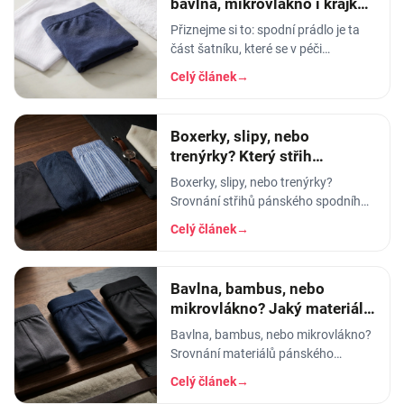
bavlna, mikrovlákno i krajka,
aby vydrželo
Přiznejme si to: spodní prádlo je ta
část šatníku, které se v péči
věnujeme nejmíň. Hodíme ho do
Celý článek
→
pračky se vším ostatním, dáme
šedesátku, ať je to
Boxerky, slipy, nebo
trenýrky? Který střih
pánského prádla vybrat
Boxerky, slipy, nebo trenýrky?
Srovnání střihů pánského spodního
prádla - pohodlí, opora, pod jaké
Celý článek
→
kalhoty a na jakou příležitost se
který hodí.
Bavlna, bambus, nebo
mikrovlákno? Jaký materiál
pánského prádla vybrat
Bavlna, bambus, nebo mikrovlákno?
Srovnání materiálů pánského
spodního prádla - prodyšnost,
Celý článek
→
savost, trvanlivost a pro koho se