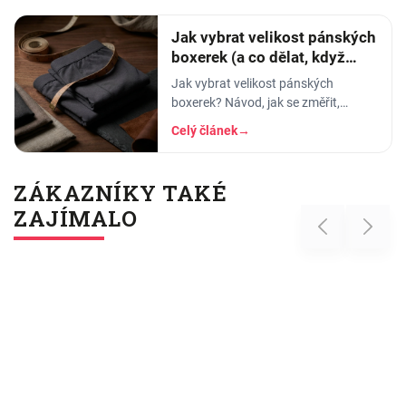
který hodí.
Jak vybrat velikost pánských
boxerek (a co dělat, když
tlačí)
Jak vybrat velikost pánských
boxerek? Návod, jak se změřit,
orientační tabulka velikostí a tipy, co
Celý článek
→
dělat, když boxerky tlačí nebo se
shrnují.
ZÁKAZNÍKY TAKÉ
ZAJÍMALO
Previous
Next