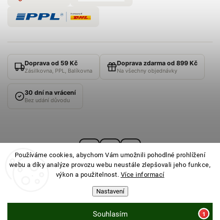
Doprava od 59 Kč
Doprava zdarma od 899 Kč
Zásilkovna, PPL, Balíkovna
Na všechny objednávky
30 dní na vrácení
Bez udání důvodu
Používáme cookies, abychom Vám umožnili pohodlné prohlížení
webu a díky analýze provozu webu neustále zlepšovali jeho funkce,
výkon a použitelnost.
Více informací
Nastavení
© 2026
PONOŽKOVNA
· Všechna práva vyhrazena ·
Nastavení cookies
Souhlasím