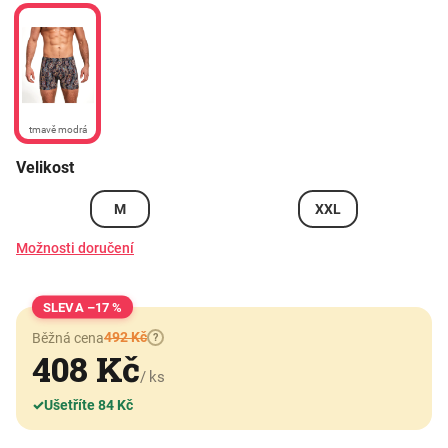
tmavě modrá
Velikost
M
XXL
Možnosti doručení
–17 %
492 Kč
Běžná cena
?
408 Kč
/ ks
✓
Ušetříte 84 Kč