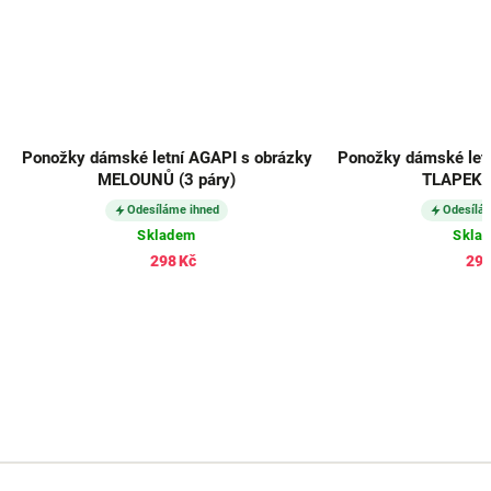
Ponožky dámské letní AGAPI s obrázky
Ponožky dámské letn
MELOUNŮ (3 páry)
TLAPEK (
Odesíláme ihned
Odesílá
Skladem
Skla
298 Kč
298