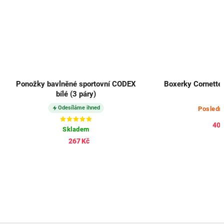
Ponožky bavlněné sportovní CODEX
bílé (3 páry)
Odesíláme ihned
Posledn
408
Skladem
267 Kč