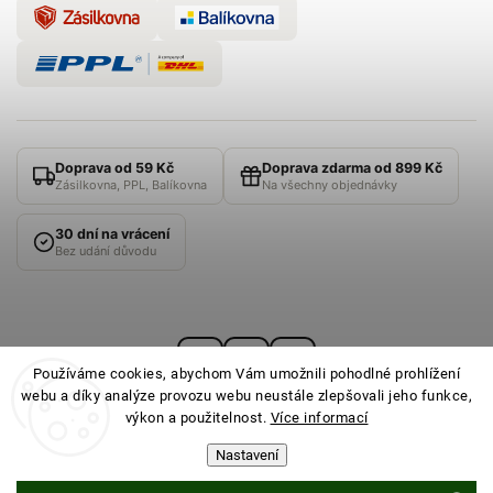
Doprava od 59 Kč
Doprava zdarma od 899 Kč
Zásilkovna, PPL, Balíkovna
Na všechny objednávky
30 dní na vrácení
Bez udání důvodu
Používáme cookies, abychom Vám umožnili pohodlné prohlížení
webu a díky analýze provozu webu neustále zlepšovali jeho funkce,
výkon a použitelnost.
Více informací
Nastavení
© 2026
PONOŽKOVNA
· Všechna práva vyhrazena ·