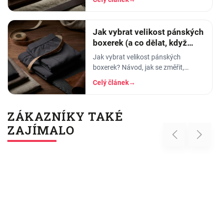
savost, trvanlivost a pro koho se
který hodí.
Jak vybrat velikost pánských
boxerek (a co dělat, když
tlačí)
Jak vybrat velikost pánských
boxerek? Návod, jak se změřit,
orientační tabulka velikostí a tipy, co
Celý článek
→
dělat, když boxerky tlačí nebo se
shrnují.
ZÁKAZNÍKY TAKÉ
ZAJÍMALO
Previous
Next