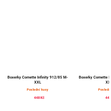
Boxerky Cornette Infinity 912/85 M-
Boxerky Cornette I
XXL
XX
Poslední kusy
Posledn
448 Kč
448