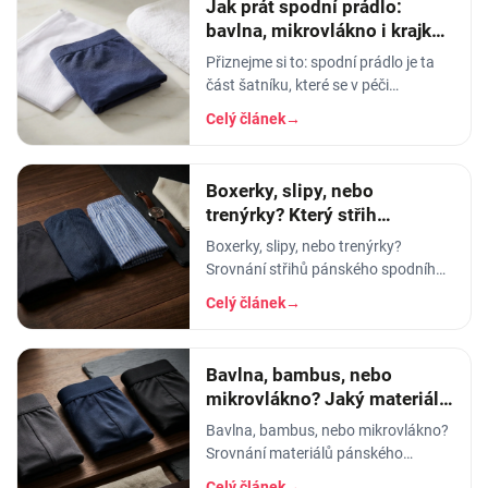
Jak prát spodní prádlo:
bavlna, mikrovlákno i krajka,
aby vydrželo
Přiznejme si to: spodní prádlo je ta
část šatníku, které se v péči
věnujeme nejmíň. Hodíme ho do
Celý článek
→
pračky se vším ostatním, dáme
šedesátku, ať je to
Boxerky, slipy, nebo
trenýrky? Který střih
pánského prádla vybrat
Boxerky, slipy, nebo trenýrky?
Srovnání střihů pánského spodního
prádla - pohodlí, opora, pod jaké
Celý článek
→
kalhoty a na jakou příležitost se
který hodí.
Bavlna, bambus, nebo
mikrovlákno? Jaký materiál
pánského prádla vybrat
Bavlna, bambus, nebo mikrovlákno?
Srovnání materiálů pánského
spodního prádla - prodyšnost,
Celý článek
→