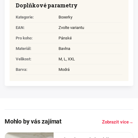
Doplňkové parametry
Kategorie
:
Boxerky
EAN
:
Zvolte variantu
Pro koho
:
Pánské
Materiál
:
Bavlna
Velikost
:
M
,
L
,
XXL
Barva
:
Modrá
Mohlo by vás zajímat
Zobrazit více
→