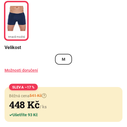
tmavě modrá
Velikost
M
Možnosti doručení
–17 %
541 Kč
Běžná cena
?
448 Kč
/ ks
✓
Ušetříte 93 Kč