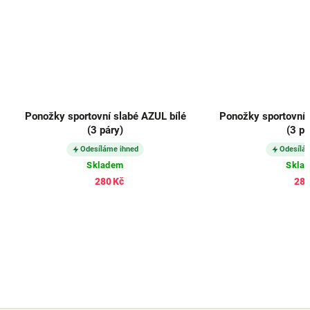
Ponožky sportovní slabé AZUL bílé
Ponožky sportovní 
(3 páry)
(3 pá
Odesíláme ihned
Odesílá
Skladem
Skla
280 Kč
280