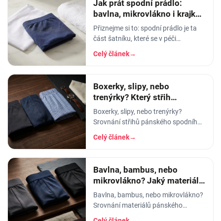
Jak prát spodní prádlo:
bavlna, mikrovlákno i krajka,
aby vydrželo
Přiznejme si to: spodní prádlo je ta
část šatníku, které se v péči
věnujeme nejmíň. Hodíme ho do
Celý článek
→
pračky se vším ostatním, dáme
šedesátku, ať je to
Boxerky, slipy, nebo
trenýrky? Který střih
pánského prádla vybrat
Boxerky, slipy, nebo trenýrky?
Srovnání střihů pánského spodního
prádla - pohodlí, opora, pod jaké
Celý článek
→
kalhoty a na jakou příležitost se
který hodí.
Bavlna, bambus, nebo
mikrovlákno? Jaký materiál
pánského prádla vybrat
Bavlna, bambus, nebo mikrovlákno?
Srovnání materiálů pánského
spodního prádla - prodyšnost,
Celý článek
→