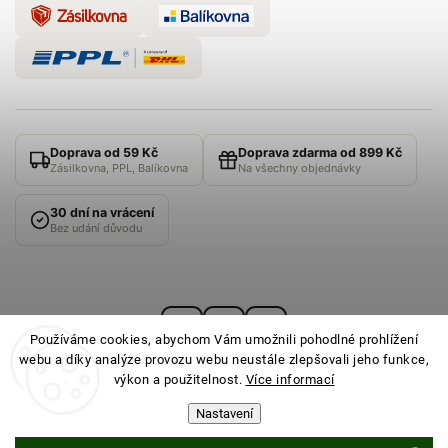
Doprava od 59 Kč
Doprava zdarma od 899 Kč
Zásilkovna, PPL, Balíkovna
Na všechny objednávky
30 dní na vrácení
Bez udání důvodu
Používáme cookies, abychom Vám umožnili pohodlné prohlížení
webu a díky analýze provozu webu neustále zlepšovali jeho funkce,
výkon a použitelnost.
Více informací
Nastavení
© 2026
PONOŽKOVNA
· Všechna práva vyhrazena ·