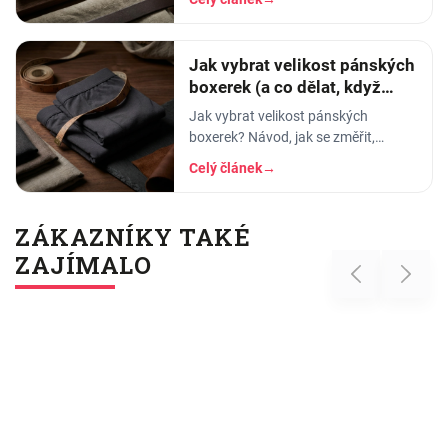
savost, trvanlivost a pro koho se
který hodí.
Jak vybrat velikost pánských
boxerek (a co dělat, když
tlačí)
Jak vybrat velikost pánských
boxerek? Návod, jak se změřit,
orientační tabulka velikostí a tipy, co
Celý článek
→
dělat, když boxerky tlačí nebo se
shrnují.
ZÁKAZNÍKY TAKÉ
ZAJÍMALO
Previous
Next