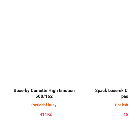
Boxerky Cornette High Emotion
2pack boxerek Ca
508/162
pas
Poslední kusy
Posledn
414 Kč
461