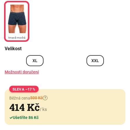
tmavě modrá
Velikost
XL
XXL
Možnosti doručení
–17 %
500 Kč
Běžná cena
?
414 Kč
/ ks
✓
Ušetříte 86 Kč