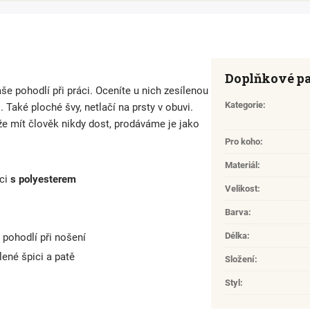
Doplňkové p
še pohodlí při práci. Oceníte u nich zesílenou
Kategorie
:
 Také ploché švy, netlačí na prsty v obuvi.
e mít člověk nikdy dost, prodáváme je jako
Pro koho
:
Materiál
:
ci
s polyesterem
Velikost
:
Barva
:
Délka
:
 pohodlí při nošení
lené špici a patě
Složení
:
Styl
: