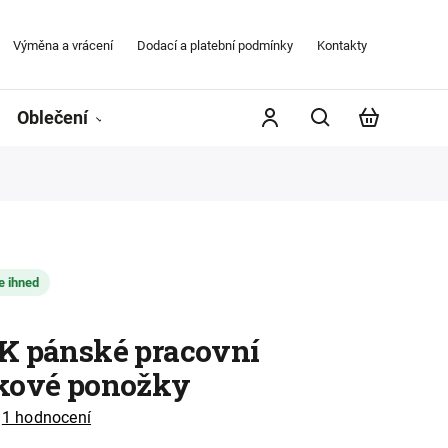
Výměna a vrácení
Dodací a platební podmínky
Kontakty
Obchodní
Oblečení
Župany
Kontakty
Značky
e ihned
K pánské pracovní
kové ponožky
1 hodnocení