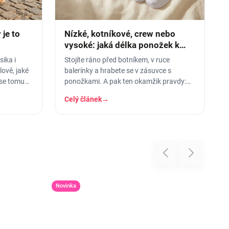
je to
Nízké, kotníkové, crew nebo
vysoké: jaká délka ponožek k
čemu
ika i
Stojíte ráno před botníkem, v ruce
ově, jaké
balerínky a hrabete se v zásuvce s
 se tomu
ponožkami. A pak ten okamžik pravdy:
vytáhnete kotníkové, obujete se - a lem
Celý článek
→
vám
Previous
Next
Novinka