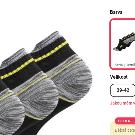
Barva
Šedá | Čern
Velikost
39-42
Jakou mám v
–
Běžná cen