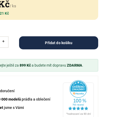
 Kč
/ ks
 21 Kč
Přidat do košíku
jte ještě za
899 Kč
a budete mít dopravu
ZDARMA
.
doručení
0 000 modelů
prádla a oblečení
et
jsme s Vámi