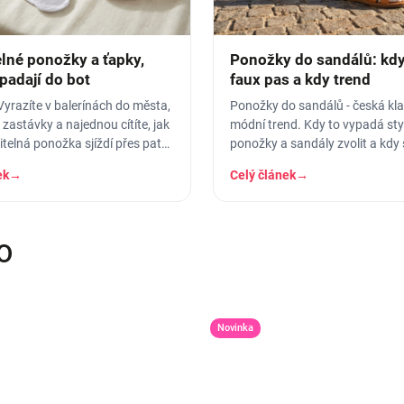
elné ponožky a ťapky,
Ponožky do sandálů: kdy 
padají do bot
faux pas a kdy trend
Vyrazíte v balerínách do města,
Ponožky do sandálů - česká klas
 zastávky a najednou cítíte, jak
módní trend. Kdy to vypadá styl
telná ponožka sjíždí přes patu
ponožky a sandály zvolit a kdy
do…
raději vyhnout.
ek
→
Celý článek
→
O
Novinka