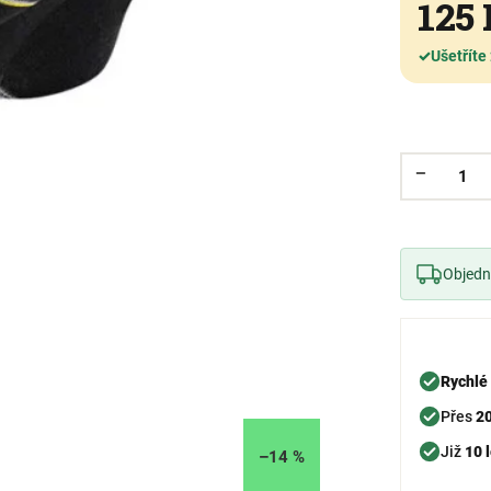
125
✓
Ušetříte
Objedne
Rychlé
Přes
2
Již
10 l
–14 %