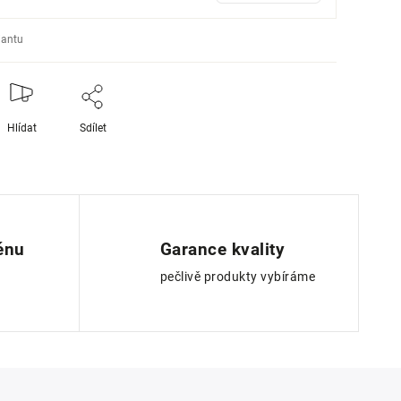
iantu
Hlídat
Sdílet
ěnu
Garance kvality
pečlivě produkty vybíráme