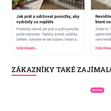
Jak prát a udržovat ponožky, aby
Nevidit
vydržely co nejdéle
které ne
Praktický návod, jak prát a sušit ponožky
Znáte to. 
podle materiálu. Teploty, aviváž, sušička,
ujdete dvě
žehlení. Vyhnete se tak sražení, trhání a
vám nevidi
ztrátě tvaru.
a balí se 
Celý článek
→
Celý člán
ZÁKAZNÍKY TAKÉ ZAJÍMAL
Novinka