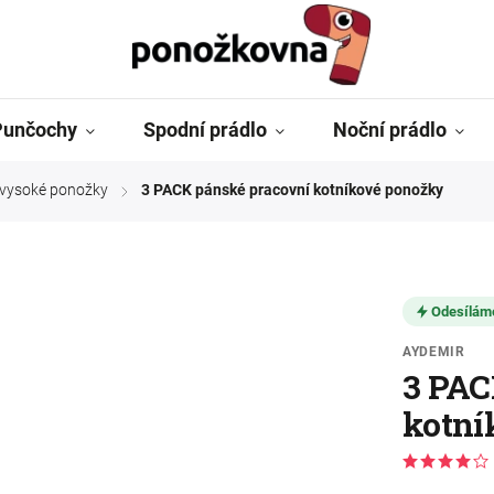
Punčochy
Spodní prádlo
Noční prádlo
ě vysoké ponožky
3 PACK pánské pracovní kotníkové ponožky
/
Odesílám
AYDEMIR
3 PAC
kotní