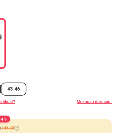
á
43-46
elikost?
Možnosti doručení
14 %
146 Kč
a
?