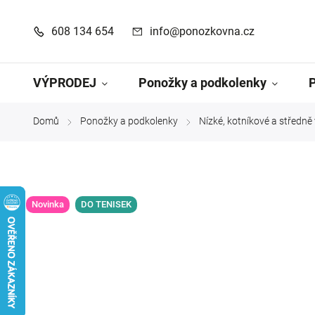
608 134 654
info@ponozkovna.cz
VÝPRODEJ
Ponožky a podkolenky
Domů
Ponožky a podkolenky
Nízké, kotníkové a středn
/
/
Novinka
DO TENISEK