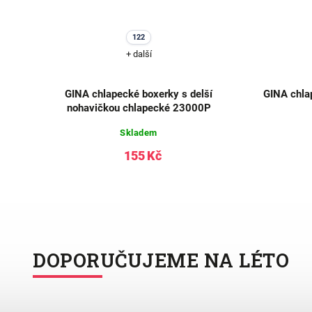
122
+ další
70-
GINA chlapecké boxerky s delší
GINA chla
nohavičkou chlapecké 23000P
Skladem
155 Kč
DOPORUČUJEME NA LÉTO