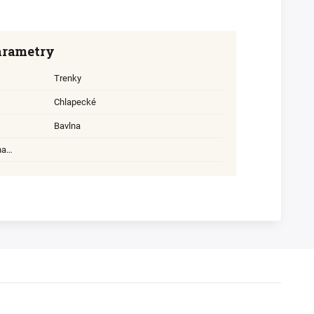
arametry
Trenky
Chlapecké
Bavlna
na…