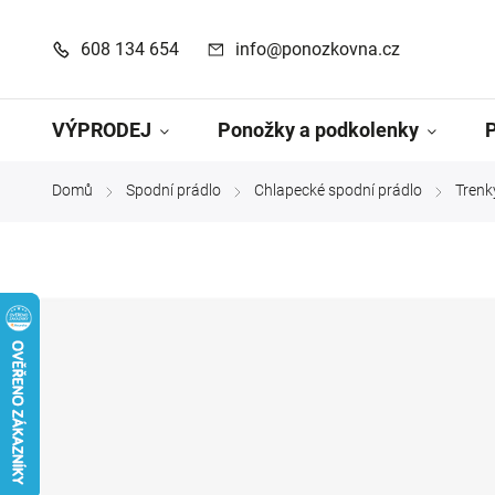
608 134 654
info@ponozkovna.cz
VÝPRODEJ
Ponožky a podkolenky
Domů
Spodní prádlo
Chlapecké spodní prádlo
Trenk
/
/
/