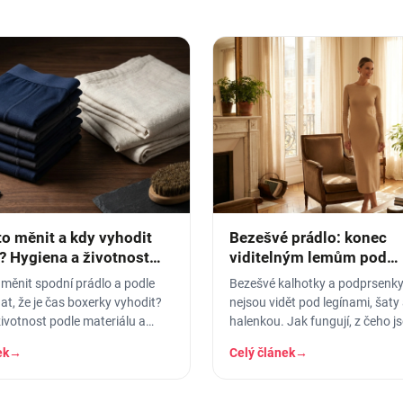
to měnit a kdy vyhodit
Bezešvé prádlo: konec
? Hygiena a životnost
viditelným lemům pod
přiléhavým oblečením
 měnit spodní prádlo a podle
Bezešvé kalhotky a podprsenky,
t, že je čas boxerky vyhodit?
nejsou vidět pod legínami, šaty 
ivotnost podle materiálu a
halenkou. Jak fungují, z čeho j
otřebení.
koho jsou ideální.
ek
→
Celý článek
→