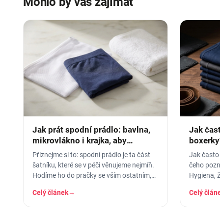
Mohlo by vás zajímat
Jak prát spodní prádlo: bavlna,
Jak čas
mikrovlákno i krajka, aby
boxerky
vydrželo
prádla
Přiznejme si to: spodní prádlo je ta část
Jak často
šatníku, které se v péči věnujeme nejmíň.
čeho pozna
Hodíme ho do pračky se vším ostatním,
Hygiena, ž
dáme šedesátku, ať je to
signály op
Celý článek
→
Celý člán