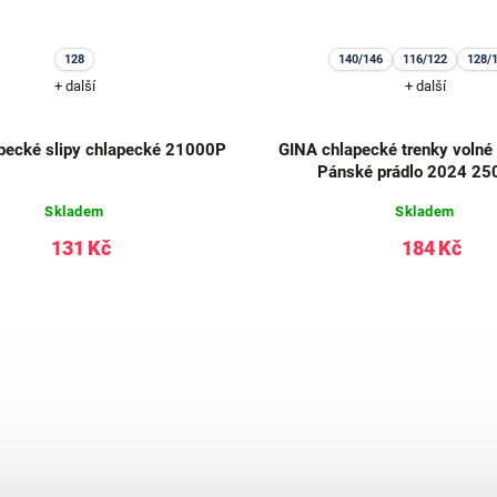
128
140/146
116/122
128/
+ další
+ další
pecké slipy chlapecké 21000P
GINA chlapecké trenky volné
Pánské prádlo 2024 2
Skladem
Skladem
131 Kč
184 Kč