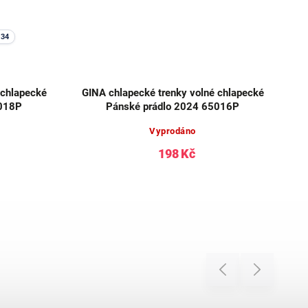
134
 chlapecké
GINA chlapecké trenky volné chlapecké
5018P
Pánské prádlo 2024 65016P
Vyprodáno
198 Kč
Previous
Next