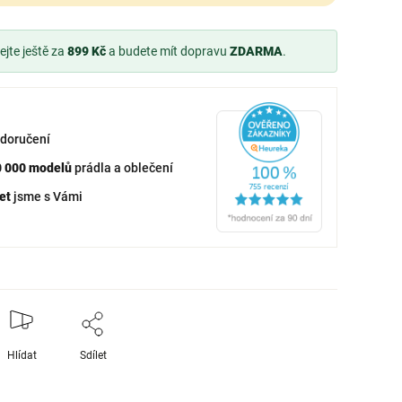
jte ještě za
899 Kč
a budete mít dopravu
ZDARMA
.
doručení
0 000 modelů
prádla a oblečení
et
jsme s Vámi
Hlídat
Sdílet