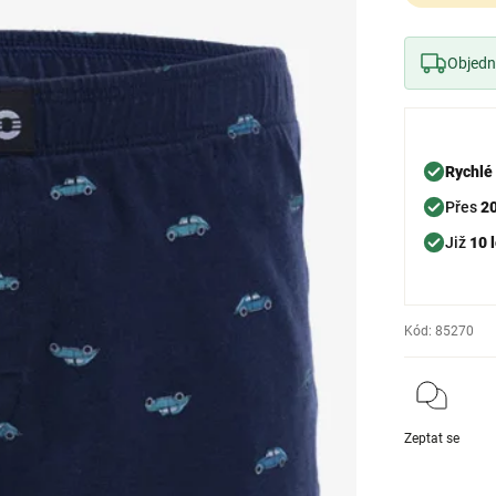
Objedne
Rychlé
Přes
2
Již
10 l
Kód:
85270
Zeptat se