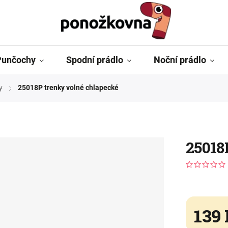
Punčochy
Spodní prádlo
Noční prádlo
y
25018P trenky volné chlapecké
/
25018
139