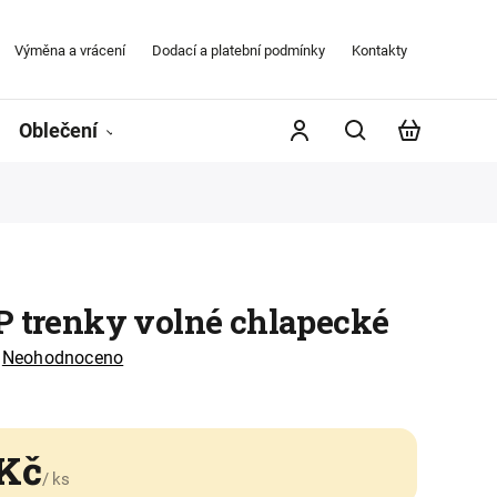
Výměna a vrácení
Dodací a platební podmínky
Kontakty
Obchodní
Oblečení
Župany
Kontakty
Značky
P trenky volné chlapecké
Neohodnoceno
 Kč
/ ks