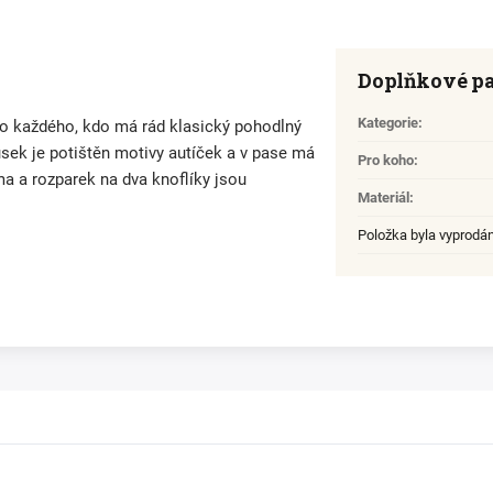
Doplňkové p
Kategorie
:
ro každého, kdo má rád klasický pohodlný
ousek je potištěn motivy autíček a v pase má
Pro koho
:
 a rozparek na dva knoflíky jsou
Materiál
:
Položka byla vyprodá