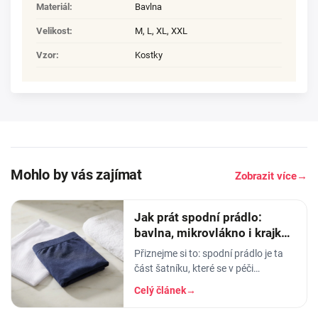
Materiál
:
Bavlna
Velikost
:
M
,
L
,
XL
,
XXL
Vzor
:
Kostky
Mohlo by vás zajímat
Zobrazit více
→
Jak prát spodní prádlo:
bavlna, mikrovlákno i krajka,
aby vydrželo
Přiznejme si to: spodní prádlo je ta
část šatníku, které se v péči
věnujeme nejmíň. Hodíme ho do
Celý článek
→
pračky se vším ostatním, dáme
šedesátku, ať je to