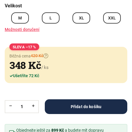
Velikost
M
L
XL
XXL
Možnosti doručení
–17 %
420 Kč
Běžná cena
?
348 Kč
/ ks
✓
Ušetříte 72 Kč
Přidat do košíku
Objednejte ještě za
899 Kč
a budete mít dopravu