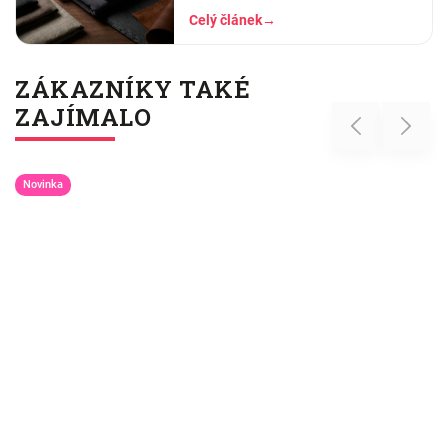
orientační tabulka velikostí a tipy, co
Celý článek
→
dělat, když boxerky tlačí nebo se
shrnují.
ZÁKAZNÍKY TAKÉ
ZAJÍMALO
Previous
Next
Novinka