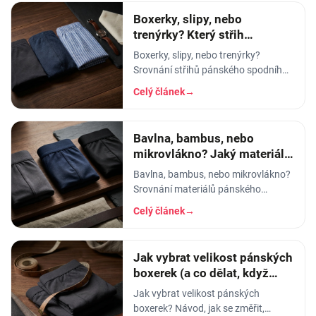
Boxerky, slipy, nebo
trenýrky? Který střih
pánského prádla vybrat
Boxerky, slipy, nebo trenýrky?
Srovnání střihů pánského spodního
prádla - pohodlí, opora, pod jaké
Celý článek
→
kalhoty a na jakou příležitost se
který hodí.
Bavlna, bambus, nebo
mikrovlákno? Jaký materiál
pánského prádla vybrat
Bavlna, bambus, nebo mikrovlákno?
Srovnání materiálů pánského
spodního prádla - prodyšnost,
Celý článek
→
savost, trvanlivost a pro koho se
který hodí.
Jak vybrat velikost pánských
boxerek (a co dělat, když
tlačí)
Jak vybrat velikost pánských
boxerek? Návod, jak se změřit,