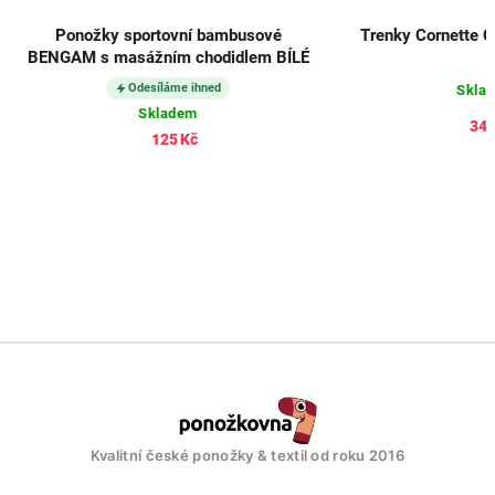
Ponožky sportovní bambusové
Trenky Cornette 
BENGAM s masážním chodidlem BÍLÉ
Odesíláme ihned
Skla
Skladem
348
125 Kč
Kvalitní české ponožky & textil od roku 2016