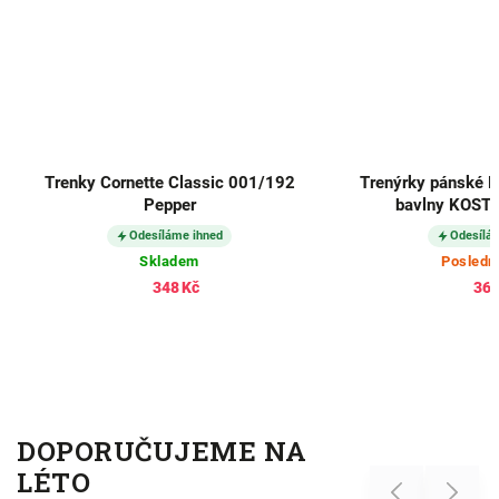
Trenky Cornette Classic 001/192
Trenýrky pánské 
Pepper
bavlny KOSTK
Odesíláme ihned
Odesílá
Skladem
Posledn
348 Kč
366
DOPORUČUJEME NA
LÉTO
Previous
Next