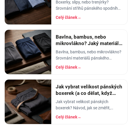
pánského prádla vybrat
Boxerky, slipy, nebo trenýrky?
Srovnání střihů pánského spodního
prádla - pohodlí, opora, pod jaké
Celý článek
→
kalhoty a na jakou příležitost se
který hodí.
Bavlna, bambus, nebo
mikrovlákno? Jaký materiál
pánského prádla vybrat
Bavlna, bambus, nebo mikrovlákno?
Srovnání materiálů pánského
spodního prádla - prodyšnost,
Celý článek
→
savost, trvanlivost a pro koho se
který hodí.
Jak vybrat velikost pánských
boxerek (a co dělat, když
tlačí)
Jak vybrat velikost pánských
boxerek? Návod, jak se změřit,
orientační tabulka velikostí a tipy, co
Celý článek
→
dělat, když boxerky tlačí nebo se
shrnují.