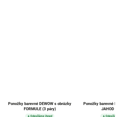
Ponožky barevné DEWOW s obrázky
Ponožky barevné 
FORMULE (3 páry)
JAHOD (3
Odesíláme ihned
Odesílá