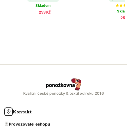
Skladem
Skla
253 Kč
253
Kvalitní české ponožky & textil od roku 2016
Kontakt
Provozovatel eshopu