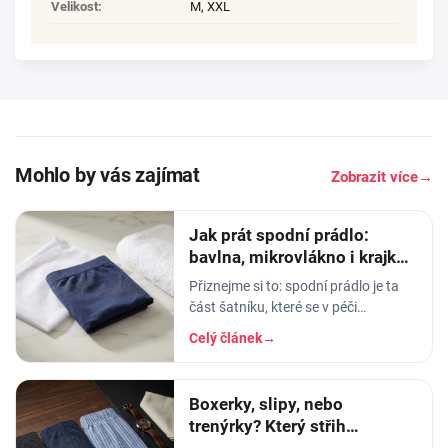
Velikost
:
M
,
XXL
Mohlo by vás zajímat
Zobrazit více
→
Jak prát spodní prádlo:
bavlna, mikrovlákno i krajka,
aby vydrželo
Přiznejme si to: spodní prádlo je ta
část šatníku, které se v péči
věnujeme nejmíň. Hodíme ho do
Celý článek
→
pračky se vším ostatním, dáme
šedesátku, ať je to
Boxerky, slipy, nebo
trenýrky? Který střih