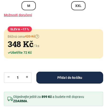
M
XXL
Možnosti doručení
–17 %
420 Kč
Běžná cena
?
348 Kč
/ ks
✓
Ušetříte 72 Kč
Přidat do košíku
Objednejte ještě za
899 Kč
a budete mít dopravu
ZDARMA
.