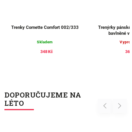
Trenky Cornette Comfort 002/333
Trenýrky pánsk
bavlněné vz
Skladem
Vypro
348 Kč
366
DOPORUČUJEME NA
LÉTO
Previous
Next