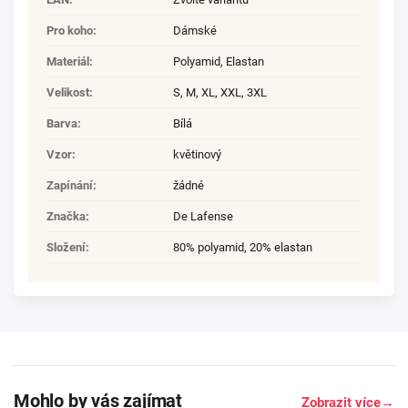
Pro koho
:
Dámské
Materiál
:
Polyamid
,
Elastan
Velikost
:
S
,
M
,
XL
,
XXL
,
3XL
Barva
:
Bílá
Vzor
:
květinový
Zapínání
:
žádné
Značka
:
De Lafense
Složení
:
80% polyamid, 20% elastan
Mohlo by vás zajímat
Zobrazit více
→