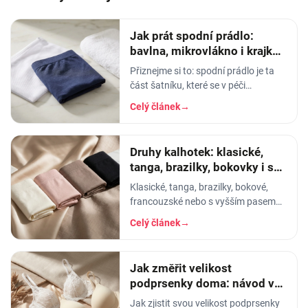
Jak prát spodní prádlo:
bavlna, mikrovlákno i krajka,
aby vydrželo
Přiznejme si to: spodní prádlo je ta
část šatníku, které se v péči
věnujeme nejmíň. Hodíme ho do
Celý článek
→
pračky se vším ostatním, dáme
šedesátku, ať je to
Druhy kalhotek: klasické,
tanga, brazilky, bokovky i s
vyšším pasem
Klasické, tanga, brazilky, bokové,
francouzské nebo s vyšším pasem?
Průvodce střihy dámských kalhotek -
Celý článek
→
který se hodí pod jaké oblečení a pro
jaké…
Jak změřit velikost
podprsenky doma: návod ve
4 krocích + tabulka
Jak zjistit svou velikost podprsenky