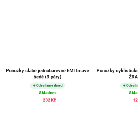
Ponožky slabé jednobarevné EMI tmavě
Ponožky cyklistické
šedé (3 páry)
ŽRA
Odesíláme ihned
Odesílá
Skladem
Skla
232 Kč
121