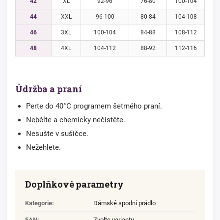
42
XL
92-96
76-80
100-104
44
XXL
96-100
80-84
104-108
46
3XL
100-104
84-88
108-112
48
4XL
104-112
88-92
112-116
Údržba a praní
Perte do 40°C programem šetrného praní.
Nebělte a chemicky nečistěte.
Nesušte v sušičce.
Nežehlete.
Doplňkové parametry
Kategorie
:
Dámské spodní prádlo
EAN
:
Zvolte variantu