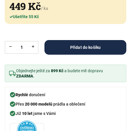
449 Kč
/ ks
✓
Ušetříte 55 Kč
Přidat do košíku
Objednejte ještě za
899 Kč
a budete mít dopravu
ZDARMA
.
Rychlé
doručení
Přes
20 000 modelů
prádla a oblečení
Již
10 let
jsme s Vámi