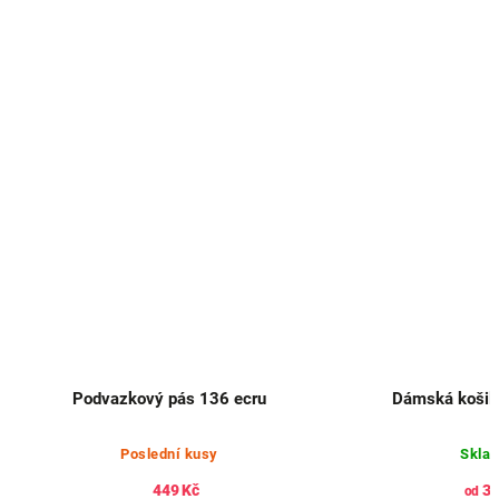
Podvazkový pás 136 ecru
Dámská košilk
Poslední kusy
Skla
449 Kč
34
od