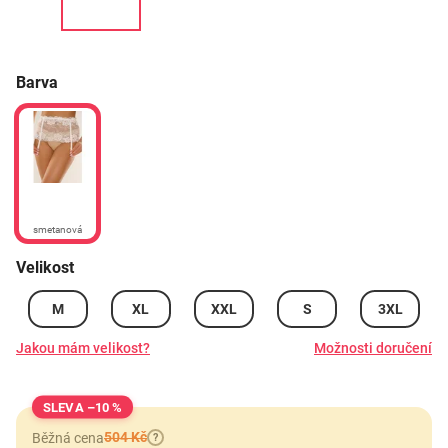
Barva
smetanová
Velikost
M
XL
XXL
S
3XL
Jakou mám velikost?
Možnosti doručení
–10 %
504 Kč
Běžná cena
?