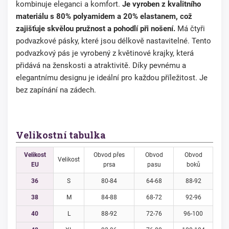
kombinuje eleganci a komfort.
Je vyroben z kvalitního
materiálu s 80% polyamidem a 20% elastanem, což
zajišťuje skvělou pružnost a pohodlí při nošení.
Má čtyři
podvazkové pásky, které jsou délkově nastavitelné. Tento
podvazkový pás je vyrobený z květinové krajky, která
přidává na ženskosti a atraktivitě. Díky pevnému a
elegantnímu designu je ideální pro každou příležitost. Je
bez zapínání na zádech.
Velikostní tabulka
Velikost
Obvod přes
Obvod
Obvod
Velikost
EU
prsa
pasu
boků
36
S
80-84
64-68
88-92
38
M
84-88
68-72
92-96
40
L
88-92
72-76
96-100