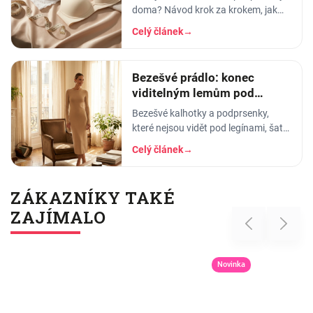
doma? Návod krok za krokem, jak
změřit obvod hrudníku a pod prsy,
Celý článek
→
převodní tabulka košíčků a tipy, jak…
Bezešvé prádlo: konec
viditelným lemům pod
přiléhavým oblečením
Bezešvé kalhotky a podprsenky,
které nejsou vidět pod legínami, šaty
ani halenkou. Jak fungují, z čeho
Celý článek
→
jsou a pro koho jsou ideální.
ZÁKAZNÍKY TAKÉ
ZAJÍMALO
Previous
Next
Novinka