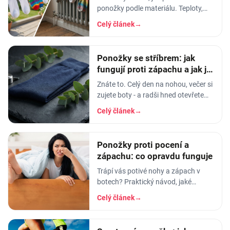
ponožky podle materiálu. Teploty,
aviváž, sušička, žehlení. Vyhnete se
Celý článek
→
tak sražení, trhání a ztrátě tvaru.
Ponožky se stříbrem: jak
fungují proti zápachu a jak je
prát
Znáte to. Celý den na nohou, večer si
zujete boty - a radši hned otevřete
okno. Ponožky jako by žily vlastním
Celý článek
→
životem. Můžete je měnit dvakrát…
Ponožky proti pocení a
zápachu: co opravdu funguje
Trápí vás potivé nohy a zápach v
botech? Praktický návod, jaké
ponožky vybrat. Merino, bambus,
Celý článek
→
stříbro a syntetika v realitě, bez
marketingu.