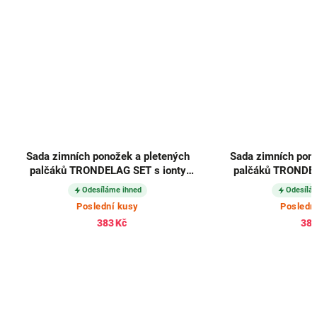
Sada zimních ponožek a pletených
Sada zimních pono
palčáků TRONDELAG SET s ionty
palčáků TRONDEL
stříbra AZUROVÉ
stříbra
Odesíláme ihned
Odesílá
Poslední kusy
Posledn
383 Kč
383