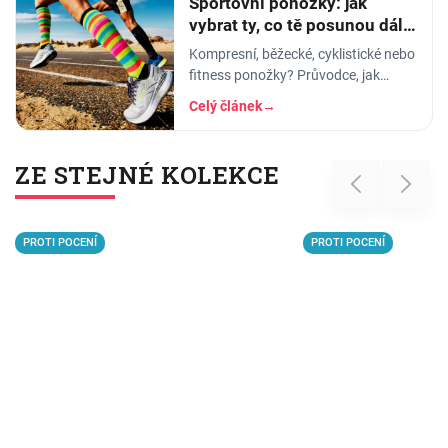
Sportovní ponožky: jak
vybrat ty, co tě posunou dál a
nezničí ti nohy
Kompresní, běžecké, cyklistické nebo
fitness ponožky? Průvodce, jak
vybrat sportovní ponožky podle
Celý článek
→
disciplíny, materiálu a střihu.
ZE STEJNÉ KOLEKCE
Previous
Next
PROTI POCENÍ
PROTI POCENÍ