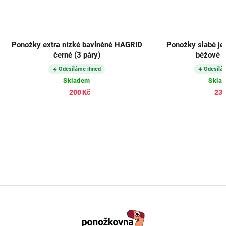
Ponožky extra nízké bavlněné HAGRID
Ponožky slabé je
černé (3 páry)
béžové (
Odesíláme ihned
Odesílá
Skladem
Skla
200 Kč
232