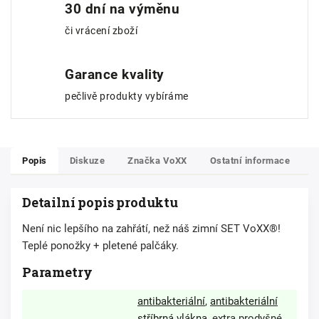
30 dní na výměnu
či vrácení zboží
Garance kvality
pečlivě produkty vybíráme
Popis
Diskuze
Značka
VoXX
Ostatní informace
Detailní popis produktu
Není nic lepšího na zahřátí, než náš zimní SET VoXX®!
Teplé ponožky + pletené palčáky.
Parametry
antibakteriální
,
antibakteriální
stříbrná vlákna
, extra prodyšné,