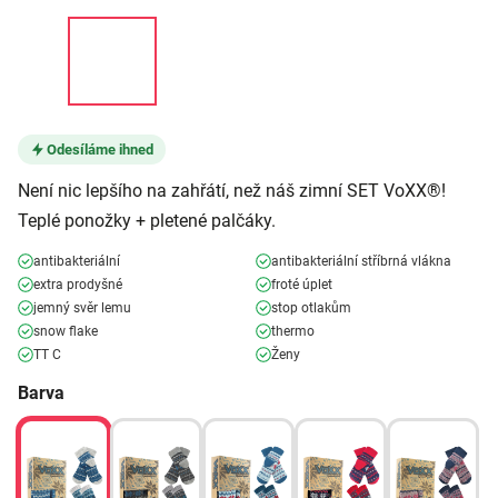
Odesíláme ihned
Není nic lepšího na zahřátí, než náš zimní SET VoXX®!
Teplé ponožky + pletené palčáky.
antibakteriální
antibakteriální stříbrná vlákna
extra prodyšné
froté úplet
jemný svěr lemu
stop otlakům
snow flake
thermo
TT C
Ženy
Barva