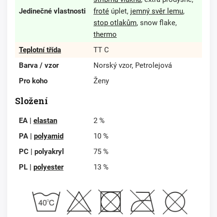
Jedinečné vlastnosti
froté
úplet,
jemný svěr lemu
,
stop otlakům
, snow flake,
thermo
Teplotní třída
TT C
Barva / vzor
Norský vzor, Petrolejová
Pro koho
Ženy
Složení
EA |
elastan
2 %
PA |
polyamid
10 %
PC | polyakryl
75 %
PL |
polyester
13 %