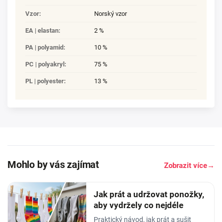
Vzor
:
Norský vzor
EA | elastan
:
2 %
PA | polyamid
:
10 %
PC | polyakryl
:
75 %
PL | polyester
:
13 %
Mohlo by vás zajímat
Zobrazit více
→
Jak prát a udržovat ponožky,
aby vydržely co nejdéle
Praktický návod, jak prát a sušit