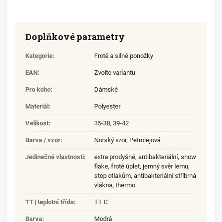
Doplňkové parametry
Kategorie
:
Froté a silné ponožky
EAN
:
Zvolte variantu
Pro koho
:
Dámské
Materiál
:
Polyester
Velikost
:
35-38
,
39-42
Barva / vzor
:
Norský vzor
,
Petrolejová
Jedinečné vlastnosti
:
extra prodyšné
,
antibakteriální
,
snow
flake
,
froté úplet
,
jemný svěr lemu
,
stop otlakům
,
antibakteriální stříbrná
vlákna
,
thermo
TT | teplotní třída
:
TT C
Barva
:
Modrá