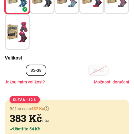
Velikost
35-38
39-42
Jakou mám velikost?
Možnosti doručení
–12 %
437 Kč
Běžná cena
?
383 Kč
/ bal
✓
Ušetříte 54 Kč