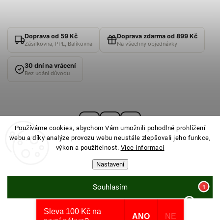
Doprava od 59 Kč
Doprava zdarma od 899 Kč
Zásilkovna, PPL, Balíkovna
Na všechny objednávky
30 dní na vrácení
Bez udání důvodu
Používáme cookies, abychom Vám umožnili pohodlné prohlížení
webu a díky analýze provozu webu neustále zlepšovali jeho funkce,
výkon a použitelnost.
Více informací
Nastavení
© 2026
PONOŽKOVNA
· Všechna práva vyhrazena ·
Nastavení cookies
Souhlasím
Sleva 100 Kč na
Odmítnout
Vytvořil Shoptet
ANO
NE