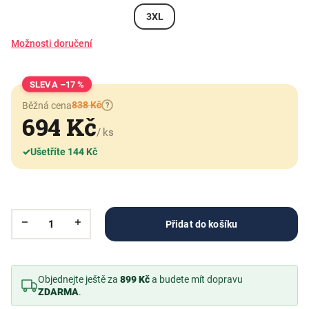
3XL
Možnosti doručení
–17 %
838 Kč
Běžná cena
?
694 Kč
/ ks
✓
Ušetříte 144 Kč
Přidat do košíku
Objednejte ještě za
899 Kč
a budete mít dopravu
ZDARMA
.