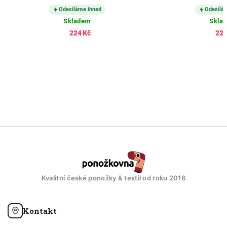
Odesíláme ihned
Odesílá
Skladem
Skla
224 Kč
224
Kvalitní české ponožky & textil od roku 2016
Kontakt