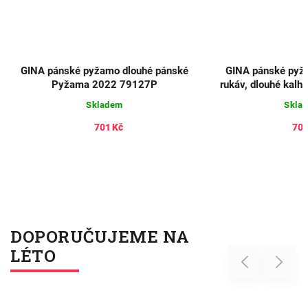
GINA pánské pyžamo dlouhé pánské
GINA pánské pyža
Pyžama 2022 79127P
rukáv, dlouhé kal
791
Skladem
Skla
701 Kč
701
DOPORUČUJEME NA
LÉTO
Previous
Next