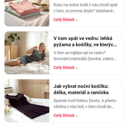
Ruku na srdce: kolik z nás chodí spát
v tom, co zrovna zbylo? Vytahané
tričko po manželovi, staré legíny,
Celý článek
→
jedna nohavice nahoře, druhá dole.
A…
V čem spát ve vedru: lehká
pyžama a košilky, ve kterých
se nezapaříte
V čem se nejlépe spí ve vedru?
Srovnání materiálů (bavlna, viskóza,
len, hedvábí) a tipy na lehká letní
Celý článek
→
pyžama a noční košilky, ve kterých
se…
Jak vybrat noční košilku:
délka, materiál a ramínka
Spánek tvoří třetinu života. A přesto
většina z nás řeší, v čem chodí do
práce, do divadla nebo na rande, ale
Celý článek
→
to, v čem stráví těch osm hodin…