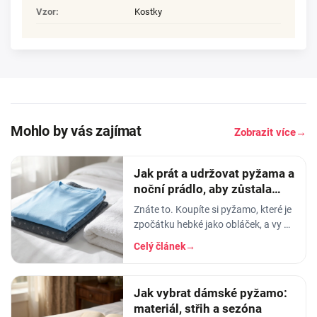
Vzor
:
Kostky
Mohlo by vás zajímat
Zobrazit více
→
Jak prát a udržovat pyžama a
noční prádlo, aby zůstala
měkká
Znáte to. Koupíte si pyžamo, které je
zpočátku hebké jako obláček, a vy v
něm usínáte s pocitem, že spíte v
Celý článek
→
luxusu. Po pár měsících praní z něj…
Jak vybrat dámské pyžamo:
materiál, střih a sezóna