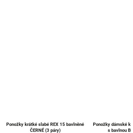
Ponožky krátké slabé REX 15 bavlněné
Ponožky dámské krá
ČERNÉ (3 páry)
s bavlnou BÍ