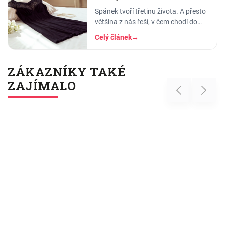
Spánek tvoří třetinu života. A přesto
většina z nás řeší, v čem chodí do
práce, do divadla nebo na rande, ale
Celý článek
→
to, v čem stráví těch osm hodin…
ZÁKAZNÍKY TAKÉ
ZAJÍMALO
Previous
Next