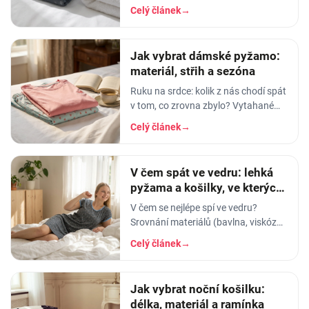
něm usínáte s pocitem, že spíte v
Celý článek
→
luxusu. Po pár měsících praní z něj…
Jak vybrat dámské pyžamo:
materiál, střih a sezóna
Ruku na srdce: kolik z nás chodí spát
v tom, co zrovna zbylo? Vytahané
tričko po manželovi, staré legíny,
Celý článek
→
jedna nohavice nahoře, druhá dole.
A…
V čem spát ve vedru: lehká
pyžama a košilky, ve kterých
se nezapaříte
V čem se nejlépe spí ve vedru?
Srovnání materiálů (bavlna, viskóza,
len, hedvábí) a tipy na lehká letní
Celý článek
→
pyžama a noční košilky, ve kterých
se…
Jak vybrat noční košilku:
délka, materiál a ramínka