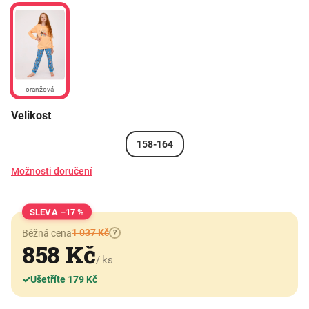
oranžová
Velikost
158-164
Možnosti doručení
–17 %
1 037 Kč
Běžná cena
?
858 Kč
/ ks
✓
Ušetříte 179 Kč