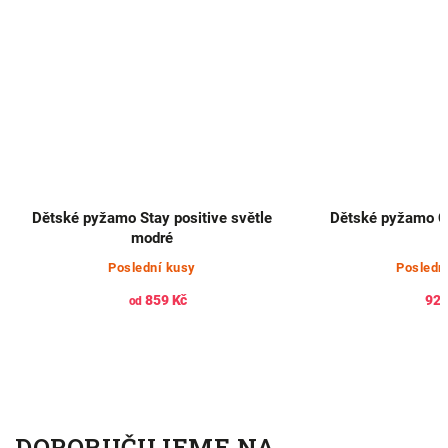
Dětské pyžamo Stay positive světle
Dětské pyžamo Chi
modré
Poslední kusy
Posledn
859 Kč
923
od
DOPORUČUJEME NA