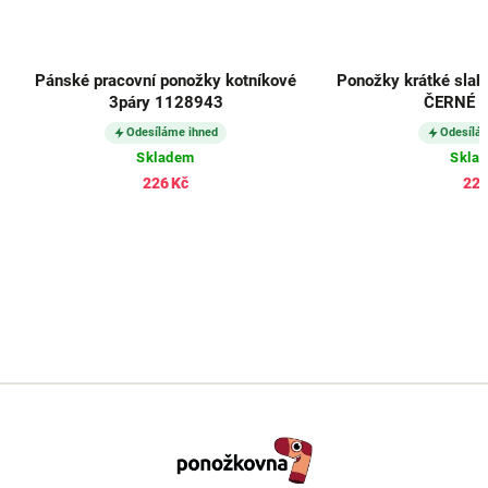
Pánské pracovní ponožky kotníkové
Ponožky krátké slab
3páry 1128943
ČERNÉ (3
Odesíláme ihned
Odesílá
Skladem
Skla
226 Kč
224