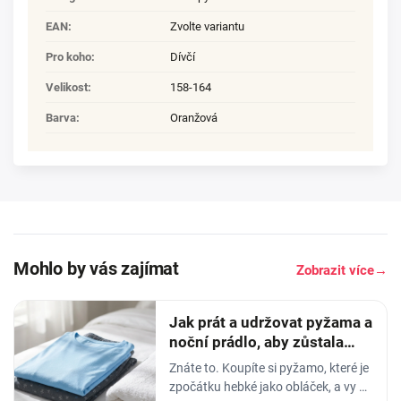
EAN
:
Zvolte variantu
Pro koho
:
Dívčí
Velikost
:
158-164
Barva
:
Oranžová
Mohlo by vás zajímat
Zobrazit více
→
Jak prát a udržovat pyžama a
noční prádlo, aby zůstala
měkká
Znáte to. Koupíte si pyžamo, které je
zpočátku hebké jako obláček, a vy v