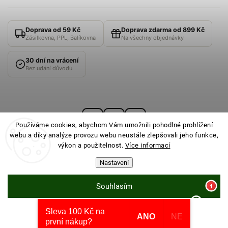
Doprava od 59 Kč
Doprava zdarma od 899 Kč
Zásilkovna, PPL, Balíkovna
Na všechny objednávky
30 dní na vrácení
Bez udání důvodu
Používáme cookies, abychom Vám umožnili pohodlné prohlížení
webu a díky analýze provozu webu neustále zlepšovali jeho funkce,
výkon a použitelnost.
Více informací
Nastavení
© 2026
PONOŽKOVNA
· Všechna práva vyhrazena ·
Nastavení cookies
Souhlasím
Sleva 100 Kč na
Odmítnout
Vytvořil Shoptet
ANO
NE
první nákup?